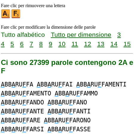
Fare clic per rimuovere una lettera
Fare clic per modificare la dimensione delle parole
Tutto alfabético
Tutto per dimensione
3
4
5
6
7
8
9
10
11
12
13
14
15
Ci sono 27399 parole contengono 2A e
F
A
BB
A
RU
F
FA
A
BB
A
RU
F
FAI
A
BB
A
RU
F
FAMENTI
A
BB
A
RU
F
FAMENTO
A
BB
A
RU
F
FAMMO
A
BB
A
RU
F
FANDO
A
BB
A
RU
F
FANO
A
BB
A
RU
F
FANTE
A
BB
A
RU
F
FANTI
A
BB
A
RU
F
FARE
A
BB
A
RU
F
FARONO
A
BB
A
RU
F
FARSI
A
BB
A
RU
F
FASSE