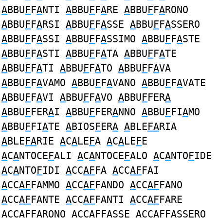
A
BBU
F
F
A
NTI
A
BBU
F
F
A
RE
A
BBU
F
F
A
RONO
A
BBU
F
F
A
RSI
A
BBU
F
F
A
SSE
A
BBU
F
F
A
SSERO
A
BBU
F
F
A
SSI
A
BBU
F
F
A
SSIMO
A
BBU
F
F
A
STE
A
BBU
F
F
A
STI
A
BBU
F
F
A
TA
A
BBU
F
F
A
TE
A
BBU
F
F
A
TI
A
BBU
F
F
A
TO
A
BBU
F
F
A
VA
A
BBU
F
F
A
VAMO
A
BBU
F
F
A
VANO
A
BBU
F
F
A
VATE
A
BBU
F
F
A
VI
A
BBU
F
F
A
VO
A
BBU
F
FER
A
A
BBU
F
FER
A
I
A
BBU
F
FER
A
NNO
A
BBU
F
FI
A
MO
A
BBU
F
FI
A
TE
A
BIOS
F
ER
A
A
BLE
FA
RIA
A
BLE
FA
RIE
A
C
A
LE
F
A
A
C
A
LE
F
E
A
C
A
NTOCE
F
ALI
A
C
A
NTOCE
F
ALO
A
C
A
NTO
F
IDE
A
C
A
NTO
F
IDI
A
CC
AF
FA
A
CC
AF
FAI
A
CC
AF
FAMMO
A
CC
AF
FANDO
A
CC
AF
FANO
A
CC
AF
FANTE
A
CC
AF
FANTI
A
CC
AF
FARE
A
CC
AF
FARONO
A
CC
AF
FASSE
A
CC
AF
FASSERO