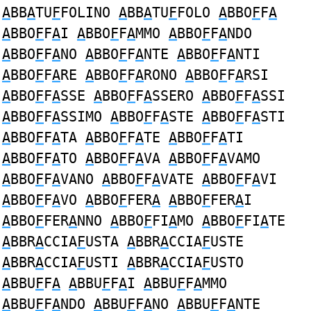
A
BB
A
TU
F
FOLINO
A
BB
A
TU
F
FOLO
A
BBO
F
F
A
A
BBO
F
F
A
I
A
BBO
F
F
A
MMO
A
BBO
F
F
A
NDO
A
BBO
F
F
A
NO
A
BBO
F
F
A
NTE
A
BBO
F
F
A
NTI
A
BBO
F
F
A
RE
A
BBO
F
F
A
RONO
A
BBO
F
F
A
RSI
A
BBO
F
F
A
SSE
A
BBO
F
F
A
SSERO
A
BBO
F
F
A
SSI
A
BBO
F
F
A
SSIMO
A
BBO
F
F
A
STE
A
BBO
F
F
A
STI
A
BBO
F
F
A
TA
A
BBO
F
F
A
TE
A
BBO
F
F
A
TI
A
BBO
F
F
A
TO
A
BBO
F
F
A
VA
A
BBO
F
F
A
VAMO
A
BBO
F
F
A
VANO
A
BBO
F
F
A
VATE
A
BBO
F
F
A
VI
A
BBO
F
F
A
VO
A
BBO
F
FER
A
A
BBO
F
FER
A
I
A
BBO
F
FER
A
NNO
A
BBO
F
FI
A
MO
A
BBO
F
FI
A
TE
A
BBR
A
CCIA
F
USTA
A
BBR
A
CCIA
F
USTE
A
BBR
A
CCIA
F
USTI
A
BBR
A
CCIA
F
USTO
A
BBU
F
F
A
A
BBU
F
F
A
I
A
BBU
F
F
A
MMO
A
BBU
F
F
A
NDO
A
BBU
F
F
A
NO
A
BBU
F
F
A
NTE