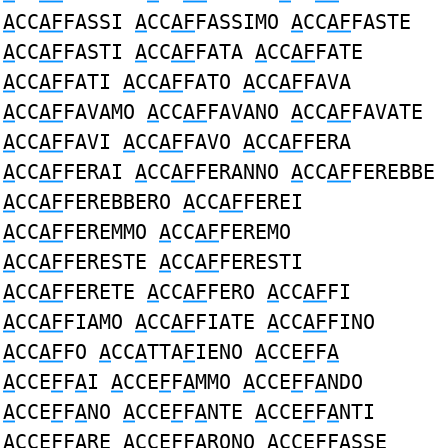
A
CC
AF
FASSI
A
CC
AF
FASSIMO
A
CC
AF
FASTE
A
CC
AF
FASTI
A
CC
AF
FATA
A
CC
AF
FATE
A
CC
AF
FATI
A
CC
AF
FATO
A
CC
AF
FAVA
A
CC
AF
FAVAMO
A
CC
AF
FAVANO
A
CC
AF
FAVATE
A
CC
AF
FAVI
A
CC
AF
FAVO
A
CC
AF
FERA
A
CC
AF
FERAI
A
CC
AF
FERANNO
A
CC
AF
FEREBBE
A
CC
AF
FEREBBERO
A
CC
AF
FEREI
A
CC
AF
FEREMMO
A
CC
AF
FEREMO
A
CC
AF
FERESTE
A
CC
AF
FERESTI
A
CC
AF
FERETE
A
CC
AF
FERO
A
CC
AF
FI
A
CC
AF
FIAMO
A
CC
AF
FIATE
A
CC
AF
FINO
A
CC
AF
FO
A
CC
A
TTA
F
IENO
A
CCE
F
F
A
A
CCE
F
F
A
I
A
CCE
F
F
A
MMO
A
CCE
F
F
A
NDO
A
CCE
F
F
A
NO
A
CCE
F
F
A
NTE
A
CCE
F
F
A
NTI
A
CCE
F
F
A
RE
A
CCE
F
F
A
RONO
A
CCE
F
F
A
SSE