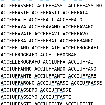
A
CCE
F
F
A
SSERO
A
CCE
F
F
A
SSI
A
CCE
F
F
A
SSIMO
A
CCE
F
F
A
STE
A
CCE
F
F
A
STI
A
CCE
F
F
A
TA
A
CCE
F
F
A
TE
A
CCE
F
F
A
TI
A
CCE
F
F
A
TO
A
CCE
F
F
A
VA
A
CCE
F
F
A
VAMO
A
CCE
F
F
A
VANO
A
CCE
F
F
A
VATE
A
CCE
F
F
A
VI
A
CCE
F
F
A
VO
A
CCE
F
FER
A
A
CCE
F
FER
A
I
A
CCE
F
FER
A
NNO
A
CCE
F
FI
A
MO
A
CCE
F
FI
A
TE
A
CCELEROGR
AF
I
A
CCELEROGR
AF
O
A
CCELLEROGR
AF
I
A
CCELLEROGR
AF
O
A
CCIU
F
F
A
A
CCIU
F
F
A
I
A
CCIU
F
F
A
MMO
A
CCIU
F
F
A
NDO
A
CCIU
F
F
A
NO
A
CCIU
F
F
A
NTE
A
CCIU
F
F
A
NTI
A
CCIU
F
F
A
RE
A
CCIU
F
F
A
RONO
A
CCIU
F
F
A
RSI
A
CCIU
F
F
A
SSE
A
CCIU
F
F
A
SSERO
A
CCIU
F
F
A
SSI
A
CCIU
F
F
A
SSIMO
A
CCIU
F
F
A
STE
A
CCIU
F
F
A
STI
A
CCIU
F
F
A
TA
A
CCIU
F
F
A
TE