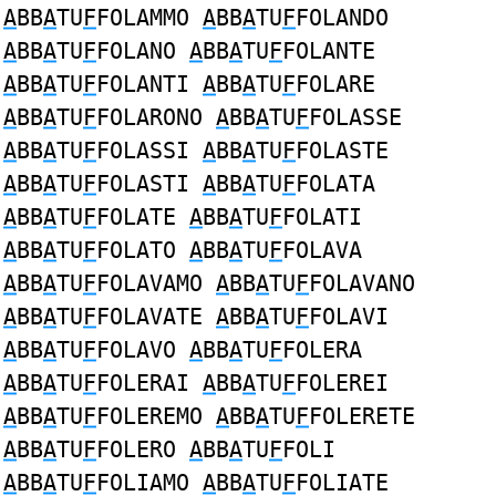
A
BB
A
TU
F
FOLAMMO
A
BB
A
TU
F
FOLANDO
A
BB
A
TU
F
FOLANO
A
BB
A
TU
F
FOLANTE
A
BB
A
TU
F
FOLANTI
A
BB
A
TU
F
FOLARE
A
BB
A
TU
F
FOLARONO
A
BB
A
TU
F
FOLASSE
A
BB
A
TU
F
FOLASSI
A
BB
A
TU
F
FOLASTE
A
BB
A
TU
F
FOLASTI
A
BB
A
TU
F
FOLATA
A
BB
A
TU
F
FOLATE
A
BB
A
TU
F
FOLATI
A
BB
A
TU
F
FOLATO
A
BB
A
TU
F
FOLAVA
A
BB
A
TU
F
FOLAVAMO
A
BB
A
TU
F
FOLAVANO
A
BB
A
TU
F
FOLAVATE
A
BB
A
TU
F
FOLAVI
A
BB
A
TU
F
FOLAVO
A
BB
A
TU
F
FOLERA
A
BB
A
TU
F
FOLERAI
A
BB
A
TU
F
FOLEREI
A
BB
A
TU
F
FOLEREMO
A
BB
A
TU
F
FOLERETE
A
BB
A
TU
F
FOLERO
A
BB
A
TU
F
FOLI
A
BB
A
TU
F
FOLIAMO
A
BB
A
TU
F
FOLIATE