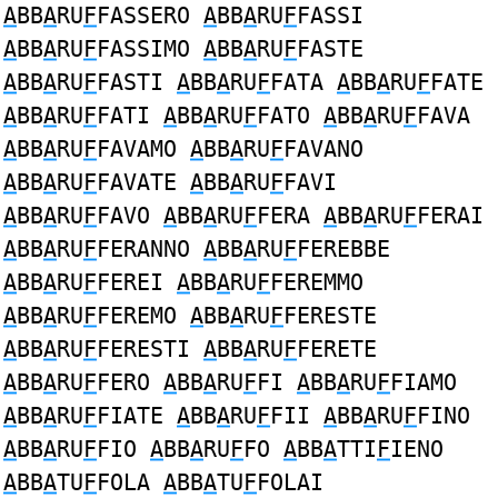
A
BB
A
RU
F
FASSERO
A
BB
A
RU
F
FASSI
A
BB
A
RU
F
FASSIMO
A
BB
A
RU
F
FASTE
A
BB
A
RU
F
FASTI
A
BB
A
RU
F
FATA
A
BB
A
RU
F
FATE
A
BB
A
RU
F
FATI
A
BB
A
RU
F
FATO
A
BB
A
RU
F
FAVA
A
BB
A
RU
F
FAVAMO
A
BB
A
RU
F
FAVANO
A
BB
A
RU
F
FAVATE
A
BB
A
RU
F
FAVI
A
BB
A
RU
F
FAVO
A
BB
A
RU
F
FERA
A
BB
A
RU
F
FERAI
A
BB
A
RU
F
FERANNO
A
BB
A
RU
F
FEREBBE
A
BB
A
RU
F
FEREI
A
BB
A
RU
F
FEREMMO
A
BB
A
RU
F
FEREMO
A
BB
A
RU
F
FERESTE
A
BB
A
RU
F
FERESTI
A
BB
A
RU
F
FERETE
A
BB
A
RU
F
FERO
A
BB
A
RU
F
FI
A
BB
A
RU
F
FIAMO
A
BB
A
RU
F
FIATE
A
BB
A
RU
F
FII
A
BB
A
RU
F
FINO
A
BB
A
RU
F
FIO
A
BB
A
RU
F
FO
A
BB
A
TTI
F
IENO
A
BB
A
TU
F
FOLA
A
BB
A
TU
F
FOLAI