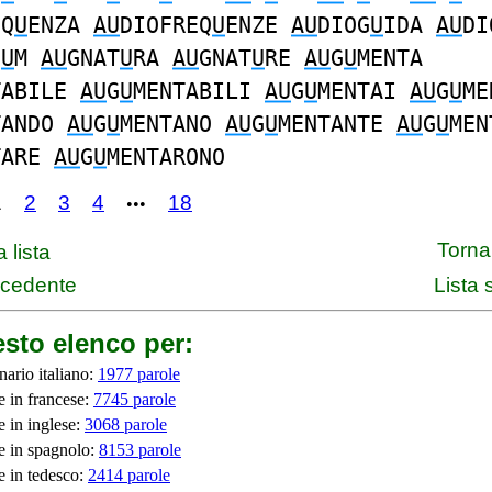
EQ
U
ENZA
AU
DIOFREQ
U
ENZE
AU
DIOG
U
IDA
AU
DI
I
U
M
AU
GNAT
U
RA
AU
GNAT
U
RE
AU
G
U
MENTA
TABILE
AU
G
U
MENTABILI
AU
G
U
MENTAI
AU
G
U
ME
TANDO
AU
G
U
MENTANO
AU
G
U
MENTANTE
AU
G
U
MEN
TARE
AU
G
U
MENTARONO
1
2
3
4
18
•••
Torna 
 lista
ecedente
Lista
sto elenco per:
nario italiano:
1977 parole
e in francese:
7745 parole
e in inglese:
3068 parole
e in spagnolo:
8153 parole
e in tedesco:
2414 parole