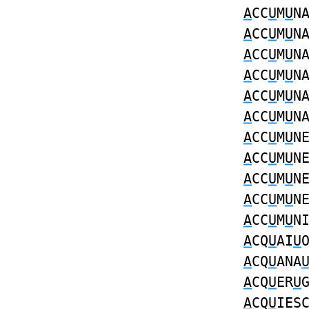
A
CC
U
M
U
N
A
CC
U
M
U
N
A
CC
U
M
U
N
A
CC
U
M
U
N
A
CC
U
M
U
N
A
CC
U
M
U
N
A
CC
U
M
U
N
A
CC
U
M
U
N
A
CC
U
M
U
N
A
CC
U
M
U
N
A
CC
U
M
U
N
A
CQ
U
AI
U
A
CQ
U
ANA
A
CQ
U
ER
U
A
CQ
U
IES