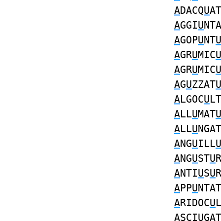
A
DACQ
U
A
A
GGI
U
NT
A
GOP
U
NT
A
GR
U
MIC
A
GR
U
MIC
A
G
U
ZZAT
A
LGOC
U
L
A
LL
U
MAT
A
LL
U
NGA
A
NG
U
ILL
A
NG
U
ST
U
A
NTI
U
S
U
A
PP
U
NTA
A
RIDOC
U
A
SCI
U
GA