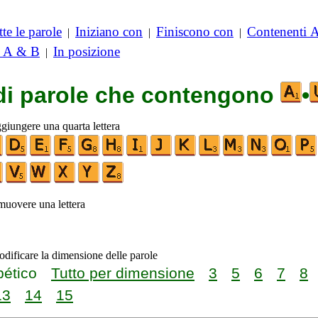
te le parole
Iniziano con
Finiscono con
Contenenti 
|
|
|
i A & B
In posizione
|
 di parole che contengono
•
ggiungere una quarta lettera
imuovere una lettera
odificare la dimensione delle parole
bético
Tutto per dimensione
3
5
6
7
8
13
14
15