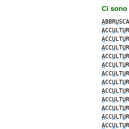
Ci sono
A
BBR
U
SC
A
CC
U
LT
U
A
CC
U
LT
U
A
CC
U
LT
U
A
CC
U
LT
U
A
CC
U
LT
U
A
CC
U
LT
U
A
CC
U
LT
U
A
CC
U
LT
U
A
CC
U
LT
U
A
CC
U
LT
U
A
CC
U
LT
U
A
CC
U
LT
U