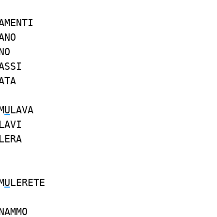
AMENTI
ANO
NO
ASSI
ATA
M
U
LAVA
LAVI
LERA
M
U
LERETE
NAMMO