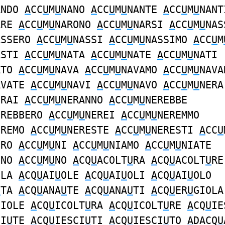
ANDO
A
CC
U
M
U
NANO
A
CC
U
M
U
NANTE
A
CC
U
M
U
NANT
ARE
A
CC
U
M
U
NARONO
A
CC
U
M
U
NARSI
A
CC
U
M
U
NAS
ASSERO
A
CC
U
M
U
NASSI
A
CC
U
M
U
NASSIMO
A
CC
U
M
ASTI
A
CC
U
M
U
NATA
A
CC
U
M
U
NATE
A
CC
U
M
U
NATI
ATO
A
CC
U
M
U
NAVA
A
CC
U
M
U
NAVAMO
A
CC
U
M
U
NAVA
AVATE
A
CC
U
M
U
NAVI
A
CC
U
M
U
NAVO
A
CC
U
M
U
NERA
ERAI
A
CC
U
M
U
NERANNO
A
CC
U
M
U
NEREBBE
EREBBERO
A
CC
U
M
U
NEREI
A
CC
U
M
U
NEREMMO
EREMO
A
CC
U
M
U
NERESTE
A
CC
U
M
U
NERESTI
A
CC
U
ERO
A
CC
U
M
U
NI
A
CC
U
M
U
NIAMO
A
CC
U
M
U
NIATE
INO
A
CC
U
M
U
NO
A
CQ
U
ACOLT
U
RA
A
CQ
U
ACOLT
U
RE
OLA
A
CQ
U
AI
U
OLE
A
CQ
U
AI
U
OLI
A
CQ
U
AI
U
OLO
U
TA
A
CQ
U
ANA
U
TE
A
CQ
U
ANA
U
TI
A
CQ
U
ER
U
GIOLA
GIOLE
A
CQ
U
ICOLT
U
RA
A
CQ
U
ICOLT
U
RE
A
CQ
U
IE
CI
U
TE
A
CQ
U
IESCI
U
TI
A
CQ
U
IESCI
U
TO
A
DACQ
U