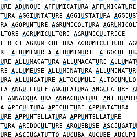
T
U
RE
A
D
U
NQ
U
E
A
FF
U
MICAT
U
RA
A
FF
U
MICAT
U
RE
AT
U
RA
A
GGI
U
NTAT
U
RE
A
GGI
U
STAT
U
RA
A
GGI
U
S
U
RA
A
GOP
U
NT
U
RE
A
GR
U
MICOLT
U
RA
A
GR
U
MICOL
U
LTORE
A
GR
U
MIC
U
LTORI
A
GR
U
MIC
U
LTRICE
U
LTRICI
A
GR
U
MIC
U
LTURA
A
GR
U
MIC
U
LTURE
A
G
U
RE
A
LB
U
MIN
U
RIA
A
LB
U
MIN
U
RIE
A
LGOC
U
LT
U
R
T
U
RE
A
LL
U
MACAT
U
RA
A
LL
U
MACAT
U
RE
A
LL
U
MAT
U
RE
A
LL
U
ME
U
SE
A
LL
U
MINAT
U
RA
A
LL
U
MINAT
U
R
T
U
RA
A
LL
U
NGAT
U
RE
A
LTOC
U
M
U
LI
A
LTOC
U
M
U
LO
U
LA
A
NG
U
ILL
U
LE
A
NG
U
LAT
U
RA
A
NG
U
LAT
U
RE
A
RE
A
NNACQ
U
AT
U
RA
A
NNACQ
U
AT
U
RE
A
NTIQ
U
ARI
RA
A
PIC
U
LT
U
RA
A
PIC
U
LT
U
RE
A
PP
U
NTAT
U
RA
T
U
RE
A
PP
U
NTELLAT
U
RA
A
PP
U
NTELLAT
U
RE
LT
U
RA
A
RIDOC
U
LT
U
RE
A
RQ
U
EB
U
SE
A
SCI
U
GAT
U
T
U
RE
A
SCI
U
GAT
U
TTO
AU
C
U
BA
AU
C
U
BE
AU
C
U
P