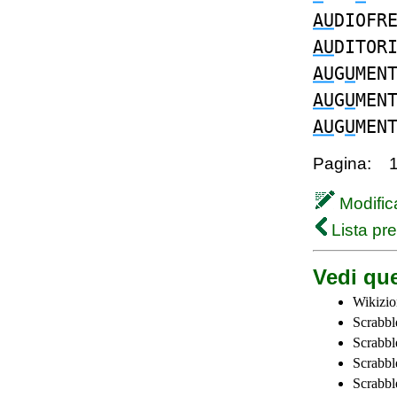
AU
DIOFR
AU
DITOR
AU
G
U
MEN
AU
G
U
MEN
AU
G
U
MEN
Pagina:
Modifica
Lista pr
Vedi que
Wikizio
Scrabbl
Scrabbl
Scrabbl
Scrabbl