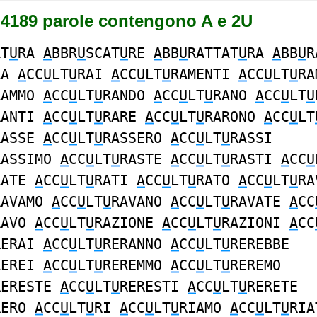
 4189 parole contengono A e 2U
AT
U
RA
A
BBR
U
SCAT
U
RE
A
BB
U
RATTAT
U
RA
A
BB
U
R
RA
A
CC
U
LT
U
RAI
A
CC
U
LT
U
RAMENTI
A
CC
U
LT
U
RA
RAMMO
A
CC
U
LT
U
RANDO
A
CC
U
LT
U
RANO
A
CC
U
LT
U
RANTI
A
CC
U
LT
U
RARE
A
CC
U
LT
U
RARONO
A
CC
U
LT
RASSE
A
CC
U
LT
U
RASSERO
A
CC
U
LT
U
RASSI
RASSIMO
A
CC
U
LT
U
RASTE
A
CC
U
LT
U
RASTI
A
CC
U
RATE
A
CC
U
LT
U
RATI
A
CC
U
LT
U
RATO
A
CC
U
LT
U
RA
RAVAMO
A
CC
U
LT
U
RAVANO
A
CC
U
LT
U
RAVATE
A
CC
RAVO
A
CC
U
LT
U
RAZIONE
A
CC
U
LT
U
RAZIONI
A
CC
RERAI
A
CC
U
LT
U
RERANNO
A
CC
U
LT
U
REREBBE
REREI
A
CC
U
LT
U
REREMMO
A
CC
U
LT
U
REREMO
RERESTE
A
CC
U
LT
U
RERESTI
A
CC
U
LT
U
RERETE
RERO
A
CC
U
LT
U
RI
A
CC
U
LT
U
RIAMO
A
CC
U
LT
U
RIA