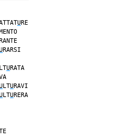
ATTAT
U
RE
MENTO
RANTE
U
RARSI
LT
U
RATA
VA
U
LT
U
RAVI
U
LT
U
RERA
TE