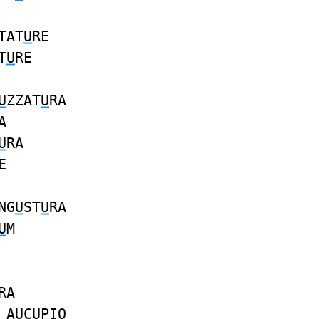
TAT
U
RE
T
U
RE
U
ZZAT
U
RA
A
U
RA
E
NG
U
ST
U
RA
U
M
RA
I
AU
C
U
PIO