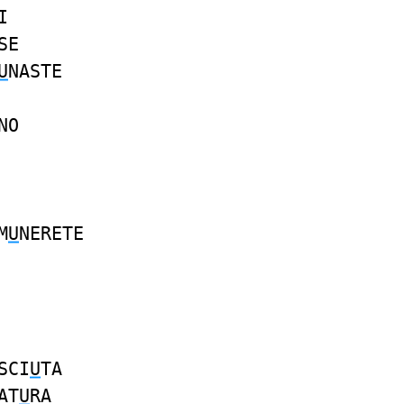
I
SE
U
NASTE
NO
M
U
NERETE
SCI
U
TA
AT
U
RA