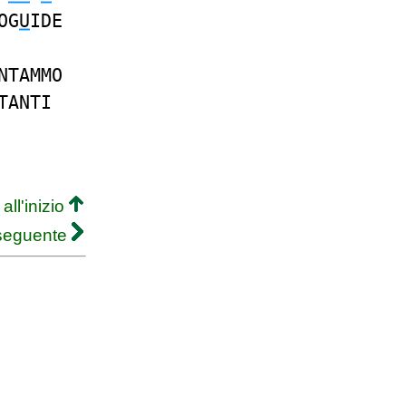
OG
U
IDE
NTAMMO
TANTI
all'inizio
 seguente