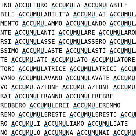
RINO
A
CC
U
LT
U
RO
A
CC
U
M
U
LA
A
CC
U
M
U
LABILE
ABILI
A
CC
U
M
U
LABILITA
A
CC
U
M
U
LAI
A
CC
U
M
U
L
AMENTO
A
CC
U
M
U
LAMMO
A
CC
U
M
U
LANDO
A
CC
U
M
U
L
ANTE
A
CC
U
M
U
LANTI
A
CC
U
M
U
LARE
A
CC
U
M
U
LARO
ARSI
A
CC
U
M
U
LASSE
A
CC
U
M
U
LASSERO
A
CC
U
M
U
L
ASSIMO
A
CC
U
M
U
LASTE
A
CC
U
M
U
LASTI
A
CC
U
M
U
L
ATE
A
CC
U
M
U
LATI
A
CC
U
M
U
LATO
A
CC
U
M
U
LATORE
ATORI
A
CC
U
M
U
LATRICE
A
CC
U
M
U
LATRICI
A
CC
U
AVAMO
A
CC
U
M
U
LAVANO
A
CC
U
M
U
LAVATE
A
CC
U
M
U
AVO
A
CC
U
M
U
LAZIONE
A
CC
U
M
U
LAZIONI
A
CC
U
M
U
ERAI
A
CC
U
M
U
LERANNO
A
CC
U
M
U
LEREBBE
EREBBERO
A
CC
U
M
U
LEREI
A
CC
U
M
U
LEREMMO
EREMO
A
CC
U
M
U
LERESTE
A
CC
U
M
U
LERESTI
A
CC
U
ERO
A
CC
U
M
U
LI
A
CC
U
M
U
LIAMO
A
CC
U
M
U
LIATE
INO
A
CC
U
M
U
LO
A
CC
U
M
U
NA
A
CC
U
M
U
NAI
A
CC
U
M
U