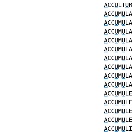
A
CC
U
LT
U
A
CC
U
M
U
L
A
CC
U
M
U
L
A
CC
U
M
U
L
A
CC
U
M
U
L
A
CC
U
M
U
L
A
CC
U
M
U
L
A
CC
U
M
U
L
A
CC
U
M
U
L
A
CC
U
M
U
L
A
CC
U
M
U
L
A
CC
U
M
U
L
A
CC
U
M
U
L
A
CC
U
M
U
L
A
CC
U
M
U
L