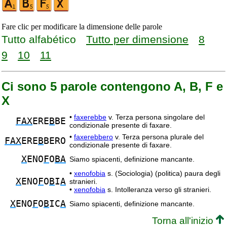
Fare clic per modificare la dimensione delle parole
Tutto alfabético
Tutto per dimensione
8
9
10
11
Ci sono 5 parole contengono A, B, F e
X
•
faxerebbe
v. Terza persona singolare del
FAX
ERE
B
BE
condizionale presente di faxare.
•
faxerebbero
v. Terza persona plurale del
FAX
ERE
B
BERO
condizionale presente di faxare.
X
ENO
F
O
BA
Siamo spiacenti, definizione mancante.
•
xenofobia
s. (Sociologia) (politica) paura degli
X
ENO
F
O
B
I
A
stranieri.
•
xenofobia
s. Intolleranza verso gli stranieri.
X
ENO
F
O
B
IC
A
Siamo spiacenti, definizione mancante.
Torna all'inizio