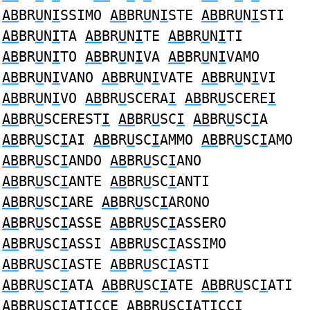
AB
BR
U
N
I
SSIMO
AB
BR
U
N
I
STE
AB
BR
U
N
I
STI
AB
BR
U
N
I
TA
AB
BR
U
N
I
TE
AB
BR
U
N
I
TI
AB
BR
U
N
I
TO
AB
BR
U
N
I
VA
AB
BR
U
N
I
VAMO
AB
BR
U
N
I
VANO
AB
BR
U
N
I
VATE
AB
BR
U
N
I
VI
AB
BR
U
N
I
VO
AB
BR
U
SCERA
I
AB
BR
U
SCERE
I
AB
BR
U
SCEREST
I
AB
BR
U
SC
I
AB
BR
U
SC
I
A
AB
BR
U
SC
I
AI
AB
BR
U
SC
I
AMMO
AB
BR
U
SC
I
AMO
AB
BR
U
SC
I
ANDO
AB
BR
U
SC
I
ANO
AB
BR
U
SC
I
ANTE
AB
BR
U
SC
I
ANTI
AB
BR
U
SC
I
ARE
AB
BR
U
SC
I
ARONO
AB
BR
U
SC
I
ASSE
AB
BR
U
SC
I
ASSERO
AB
BR
U
SC
I
ASSI
AB
BR
U
SC
I
ASSIMO
AB
BR
U
SC
I
ASTE
AB
BR
U
SC
I
ASTI
AB
BR
U
SC
I
ATA
AB
BR
U
SC
I
ATE
AB
BR
U
SC
I
ATI
AB
BR
U
SC
I
ATICCE
AB
BR
U
SC
I
ATICCI