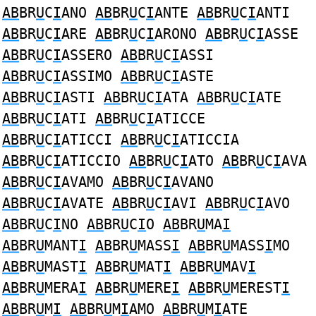
AB
BR
U
C
I
ANO
AB
BR
U
C
I
ANTE
AB
BR
U
C
I
ANTI
AB
BR
U
C
I
ARE
AB
BR
U
C
I
ARONO
AB
BR
U
C
I
ASSE
AB
BR
U
C
I
ASSERO
AB
BR
U
C
I
ASSI
AB
BR
U
C
I
ASSIMO
AB
BR
U
C
I
ASTE
AB
BR
U
C
I
ASTI
AB
BR
U
C
I
ATA
AB
BR
U
C
I
ATE
AB
BR
U
C
I
ATI
AB
BR
U
C
I
ATICCE
AB
BR
U
C
I
ATICCI
AB
BR
U
C
I
ATICCIA
AB
BR
U
C
I
ATICCIO
AB
BR
U
C
I
ATO
AB
BR
U
C
I
AVA
AB
BR
U
C
I
AVAMO
AB
BR
U
C
I
AVANO
AB
BR
U
C
I
AVATE
AB
BR
U
C
I
AVI
AB
BR
U
C
I
AVO
AB
BR
U
C
I
NO
AB
BR
U
C
I
O
AB
BR
U
MA
I
AB
BR
U
MANT
I
AB
BR
U
MASS
I
AB
BR
U
MASS
I
MO
AB
BR
U
MAST
I
AB
BR
U
MAT
I
AB
BR
U
MAV
I
AB
BR
U
MERA
I
AB
BR
U
MERE
I
AB
BR
U
MEREST
I
AB
BR
U
M
I
AB
BR
U
M
I
AMO
AB
BR
U
M
I
ATE