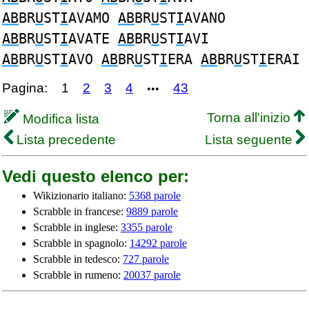
AB
BR
U
ST
I
AVAMO
AB
BR
U
ST
I
AVANO
AB
BR
U
ST
I
AVATE
AB
BR
U
ST
I
AVI
AB
BR
U
ST
I
AVO
AB
BR
U
ST
I
ERA
AB
BR
U
ST
I
ERAI
Pagina:
1
2
3
4
43
•••
Torna all'inizio
Modifica lista
Lista precedente
Lista seguente
Vedi questo elenco per:
Wikizionario italiano:
5368 parole
Scrabble in francese:
9889 parole
Scrabble in inglese:
3355 parole
Scrabble in spagnolo:
14292 parole
Scrabble in tedesco:
727 parole
Scrabble in rumeno:
20037 parole