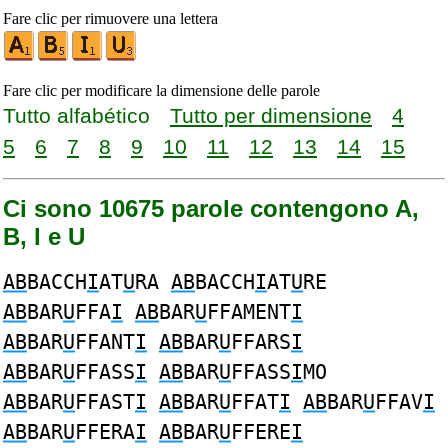
Fare clic per rimuovere una lettera
Fare clic per modificare la dimensione delle parole
Tutto alfabético
Tutto per dimensione
4
5
6
7
8
9
10
11
12
13
14
15
Ci sono 10675 parole contengono A,
B, I e U
AB
BACCH
I
AT
U
RA
AB
BACCH
I
AT
U
RE
AB
BAR
U
FFA
I
AB
BAR
U
FFAMENT
I
AB
BAR
U
FFANT
I
AB
BAR
U
FFARS
I
AB
BAR
U
FFASS
I
AB
BAR
U
FFASS
I
MO
AB
BAR
U
FFAST
I
AB
BAR
U
FFAT
I
AB
BAR
U
FFAV
I
AB
BAR
U
FFERA
I
AB
BAR
U
FFERE
I