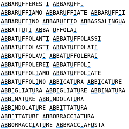
AB
BAR
U
FFEREST
I
AB
BAR
U
FF
I
AB
BAR
U
FF
I
AMO
AB
BAR
U
FF
I
ATE
AB
BAR
U
FF
I
I
AB
BAR
U
FF
I
NO
AB
BAR
U
FF
I
O
AB
BASSAL
I
NG
U
A
AB
BATT
U
T
I
AB
BAT
U
FFOLA
I
AB
BAT
U
FFOLANT
I
AB
BAT
U
FFOLASS
I
AB
BAT
U
FFOLAST
I
AB
BAT
U
FFOLAT
I
AB
BAT
U
FFOLAV
I
AB
BAT
U
FFOLERA
I
AB
BAT
U
FFOLERE
I
AB
BAT
U
FFOL
I
AB
BAT
U
FFOL
I
AMO
AB
BAT
U
FFOL
I
ATE
AB
BAT
U
FFOL
I
NO
AB
B
I
CAT
U
RA
AB
B
I
CAT
U
RE
AB
B
I
GLIAT
U
RA
AB
B
I
GLIAT
U
RE
AB
B
I
NAT
U
RA
AB
B
I
NAT
U
RE
AB
B
I
NDOLAT
U
RA
AB
B
I
NDOLAT
U
RE
AB
B
I
TTAT
U
RA
AB
B
I
TTAT
U
RE
AB
BORRACC
I
AT
U
RA
AB
BORRACC
I
AT
U
RE
AB
BRACC
I
AF
U
STA