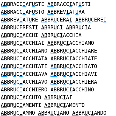
AB
BRACC
I
AF
U
STE
AB
BRACC
I
AF
U
STI
AB
BRACC
I
AF
U
STO
AB
BREV
I
AT
U
RA
AB
BREV
I
AT
U
RE
AB
BR
U
CERA
I
AB
BR
U
CERE
I
AB
BR
U
CEREST
I
AB
BR
U
C
I
AB
BR
U
C
I
A
AB
BR
U
C
I
ACCHI
AB
BR
U
C
I
ACCHIA
AB
BR
U
C
I
ACCHIAI
AB
BR
U
C
I
ACCHIAMO
AB
BR
U
C
I
ACCHIANO
AB
BR
U
C
I
ACCHIARE
AB
BR
U
C
I
ACCHIATA
AB
BR
U
C
I
ACCHIATE
AB
BR
U
C
I
ACCHIATI
AB
BR
U
C
I
ACCHIATO
AB
BR
U
C
I
ACCHIAVA
AB
BR
U
C
I
ACCHIAVI
AB
BR
U
C
I
ACCHIAVO
AB
BR
U
C
I
ACCHIERA
AB
BR
U
C
I
ACCHIERO
AB
BR
U
C
I
ACCHINO
AB
BR
U
C
I
ACCHIO
AB
BR
U
C
I
AI
AB
BR
U
C
I
AMENTI
AB
BR
U
C
I
AMENTO
AB
BR
U
C
I
AMMO
AB
BR
U
C
I
AMO
AB
BR
U
C
I
ANDO