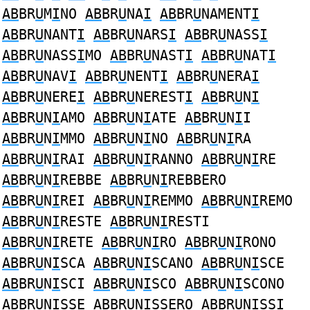
AB
BR
U
M
I
NO
AB
BR
U
NA
I
AB
BR
U
NAMENT
I
AB
BR
U
NANT
I
AB
BR
U
NARS
I
AB
BR
U
NASS
I
AB
BR
U
NASS
I
MO
AB
BR
U
NAST
I
AB
BR
U
NAT
I
AB
BR
U
NAV
I
AB
BR
U
NENT
I
AB
BR
U
NERA
I
AB
BR
U
NERE
I
AB
BR
U
NEREST
I
AB
BR
U
N
I
AB
BR
U
N
I
AMO
AB
BR
U
N
I
ATE
AB
BR
U
N
I
I
AB
BR
U
N
I
MMO
AB
BR
U
N
I
NO
AB
BR
U
N
I
RA
AB
BR
U
N
I
RAI
AB
BR
U
N
I
RANNO
AB
BR
U
N
I
RE
AB
BR
U
N
I
REBBE
AB
BR
U
N
I
REBBERO
AB
BR
U
N
I
REI
AB
BR
U
N
I
REMMO
AB
BR
U
N
I
REMO
AB
BR
U
N
I
RESTE
AB
BR
U
N
I
RESTI
AB
BR
U
N
I
RETE
AB
BR
U
N
I
RO
AB
BR
U
N
I
RONO
AB
BR
U
N
I
SCA
AB
BR
U
N
I
SCANO
AB
BR
U
N
I
SCE
AB
BR
U
N
I
SCI
AB
BR
U
N
I
SCO
AB
BR
U
N
I
SCONO
AB
BR
U
N
I
SSE
AB
BR
U
N
I
SSERO
AB
BR
U
N
I
SSI