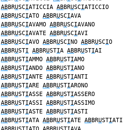
AB
BR
U
SC
I
ATICCIA
AB
BR
U
SC
I
ATICCIO
AB
BR
U
SC
I
ATO
AB
BR
U
SC
I
AVA
AB
BR
U
SC
I
AVAMO
AB
BR
U
SC
I
AVANO
AB
BR
U
SC
I
AVATE
AB
BR
U
SC
I
AVI
AB
BR
U
SC
I
AVO
AB
BR
U
SC
I
NO
AB
BR
U
SC
I
O
AB
BR
U
ST
I
AB
BR
U
ST
I
A
AB
BR
U
ST
I
AI
AB
BR
U
ST
I
AMMO
AB
BR
U
ST
I
AMO
AB
BR
U
ST
I
ANDO
AB
BR
U
ST
I
ANO
AB
BR
U
ST
I
ANTE
AB
BR
U
ST
I
ANTI
AB
BR
U
ST
I
ARE
AB
BR
U
ST
I
ARONO
AB
BR
U
ST
I
ASSE
AB
BR
U
ST
I
ASSERO
AB
BR
U
ST
I
ASSI
AB
BR
U
ST
I
ASSIMO
AB
BR
U
ST
I
ASTE
AB
BR
U
ST
I
ASTI
AB
BR
U
ST
I
ATA
AB
BR
U
ST
I
ATE
AB
BR
U
ST
I
ATI
AB
BR
U
ST
I
ATO
AB
BR
U
ST
I
AVA