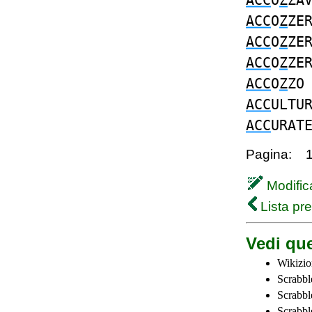
ACC
O
Z
ZA
ACC
O
Z
ZE
ACC
O
Z
ZE
ACC
O
Z
ZE
ACC
O
Z
Z
ACC
ULTU
ACC
URAT
Pagina:
Modifica
Lista pr
Vedi que
Wikizio
Scrabbl
Scrabbl
Scrabbl