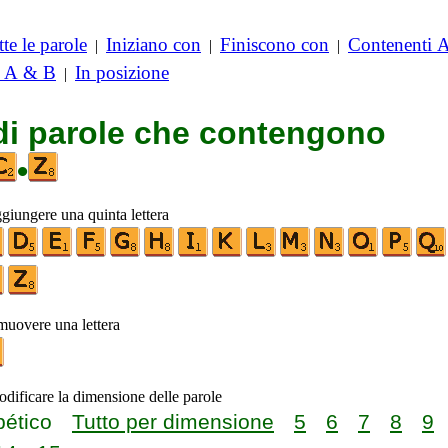
te le parole
Iniziano con
Finiscono con
Contenenti 
|
|
|
i A & B
In posizione
|
 di parole che contengono
•
ggiungere una quinta lettera
imuovere una lettera
odificare la dimensione delle parole
bético
Tutto per dimensione
5
6
7
8
9