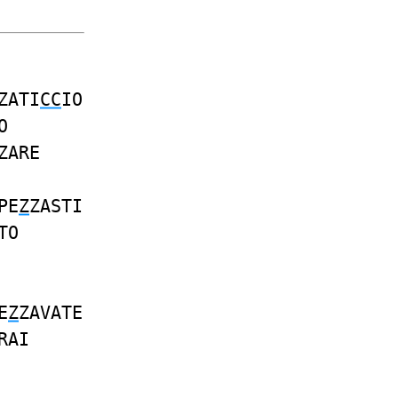
ZATI
CC
IO
O
ZARE
PE
Z
ZASTI
TO
E
Z
ZAVATE
RAI