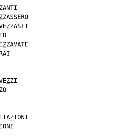
ZANTI
Z
ZASSERO
VE
Z
ZASTI
TO
E
Z
ZAVATE
RAI
VE
Z
ZI
ZO
TTA
Z
IONI
IONI