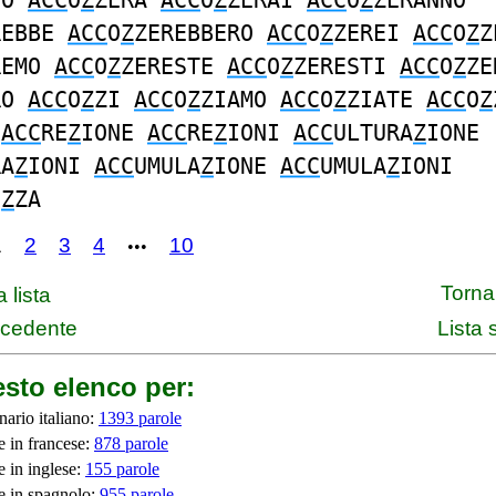
VO
ACC
O
Z
ZERA
ACC
O
Z
ZERAI
ACC
O
Z
ZERANNO
REBBE
ACC
O
Z
ZEREBBERO
ACC
O
Z
ZEREI
ACC
O
Z
Z
REMO
ACC
O
Z
ZERESTE
ACC
O
Z
ZERESTI
ACC
O
Z
ZE
RO
ACC
O
Z
ZI
ACC
O
Z
ZIAMO
ACC
O
Z
ZIATE
ACC
O
Z
O
ACC
RE
Z
IONE
ACC
RE
Z
IONI
ACC
ULTURA
Z
IONE
RA
Z
IONI
ACC
UMULA
Z
IONE
ACC
UMULA
Z
IONI
E
Z
ZA
1
2
3
4
10
•••
Torna 
 lista
ecedente
Lista
sto elenco per:
nario italiano:
1393 parole
e in francese:
878 parole
e in inglese:
155 parole
e in spagnolo:
955 parole