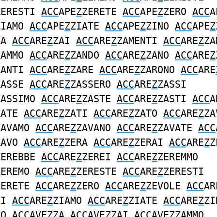
ZERESTI
ACC
APE
Z
ZERETE
ACC
APE
Z
ZERO
ACC
A
ZIAMO
ACC
APE
Z
ZIATE
ACC
APE
Z
ZINO
ACC
APE
Z
ZA
ACC
ARE
Z
ZAI
ACC
ARE
Z
ZAMENTI
ACC
ARE
Z
ZA
ZAMMO
ACC
ARE
Z
ZANDO
ACC
ARE
Z
ZANO
ACC
ARE
Z
ZANTI
ACC
ARE
Z
ZARE
ACC
ARE
Z
ZARONO
ACC
ARE
ZASSE
ACC
ARE
Z
ZASSERO
ACC
ARE
Z
ZASSI
ZASSIMO
ACC
ARE
Z
ZASTE
ACC
ARE
Z
ZASTI
ACC
A
ZATE
ACC
ARE
Z
ZATI
ACC
ARE
Z
ZATO
ACC
ARE
Z
ZA
ZAVAMO
ACC
ARE
Z
ZAVANO
ACC
ARE
Z
ZAVATE
ACC
ZAVO
ACC
ARE
Z
ZERA
ACC
ARE
Z
ZERAI
ACC
ARE
Z
Z
ZEREBBE
ACC
ARE
Z
ZEREI
ACC
ARE
Z
ZEREMMO
ZEREMO
ACC
ARE
Z
ZERESTE
ACC
ARE
Z
ZERESTI
ZERETE
ACC
ARE
Z
ZERO
ACC
ARE
Z
ZEVOLE
ACC
AR
ZI
ACC
ARE
Z
ZIAMO
ACC
ARE
Z
ZIATE
ACC
ARE
Z
ZI
ZO
ACC
AVE
Z
ZA
ACC
AVE
Z
ZAI
ACC
AVE
Z
ZAMMO