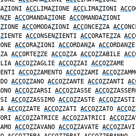
TA
Z
IONI
ACC
LIMA
Z
IONE
ACC
LIMA
Z
IONI
ACC
O
EN
Z
E
ACC
OMANDA
Z
IONE
ACC
OMANDA
Z
IONI
A
Z
IONE
ACC
OMODA
Z
IONI
ACC
ONCE
Z
ZA
ACC
ONC
N
Z
IENTE
ACC
ONSEN
Z
IENTI
ACC
ORATE
Z
ZA
ACC
IONE
ACC
ORA
Z
IONI
ACC
ORDAN
Z
A
ACC
ORDAN
Z
E
Z
ZA
ACC
ORTE
Z
ZE
ACC
O
Z
ZA
ACC
O
Z
ZABILE
ACC
GLIA
ACC
O
Z
ZAGLIE
ACC
O
Z
ZAI
ACC
O
Z
ZAME
MENTI
ACC
O
Z
ZAMENTO
ACC
O
Z
ZAMI
ACC
O
Z
ZAMM
NDO
ACC
O
Z
ZANO
ACC
O
Z
ZANTE
ACC
O
Z
ZANTI
AC
RONO
ACC
O
Z
ZARSI
ACC
O
Z
ZASSE
ACC
O
Z
ZASSER
SSI
ACC
O
Z
ZASSIMO
ACC
O
Z
ZASTE
ACC
O
Z
ZASTI
TA
ACC
O
Z
ZATE
ACC
O
Z
ZATI
ACC
O
Z
ZATO
ACC
O
Z
TORI
ACC
O
Z
ZATRICE
ACC
O
Z
ZATRICI
ACC
O
Z
ZA
VAMO
ACC
O
Z
ZAVANO
ACC
O
Z
ZAVATE
ACC
O
Z
ZAVI