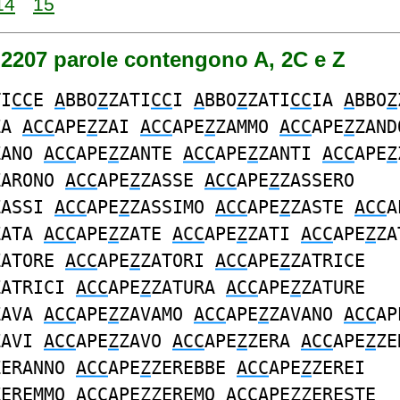
14
15
 2207 parole contengono A, 2C e Z
TI
CC
E
A
BBO
Z
ZATI
CC
I
A
BBO
Z
ZATI
CC
IA
A
BBO
Z
ZA
ACC
APE
Z
ZAI
ACC
APE
Z
ZAMMO
ACC
APE
Z
ZAND
ZANO
ACC
APE
Z
ZANTE
ACC
APE
Z
ZANTI
ACC
APE
Z
ZARONO
ACC
APE
Z
ZASSE
ACC
APE
Z
ZASSERO
ZASSI
ACC
APE
Z
ZASSIMO
ACC
APE
Z
ZASTE
ACC
A
ZATA
ACC
APE
Z
ZATE
ACC
APE
Z
ZATI
ACC
APE
Z
ZA
ZATORE
ACC
APE
Z
ZATORI
ACC
APE
Z
ZATRICE
ZATRICI
ACC
APE
Z
ZATURA
ACC
APE
Z
ZATURE
ZAVA
ACC
APE
Z
ZAVAMO
ACC
APE
Z
ZAVANO
ACC
AP
ZAVI
ACC
APE
Z
ZAVO
ACC
APE
Z
ZERA
ACC
APE
Z
ZE
ZERANNO
ACC
APE
Z
ZEREBBE
ACC
APE
Z
ZEREI
ZEREMMO
ACC
APE
Z
ZEREMO
ACC
APE
Z
ZERESTE