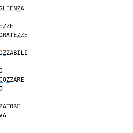
GLIEN
Z
A
E
Z
ZE
ORATE
Z
ZE
O
Z
ZABILI
O
C
O
Z
ZARE
O
ZATORE
VA