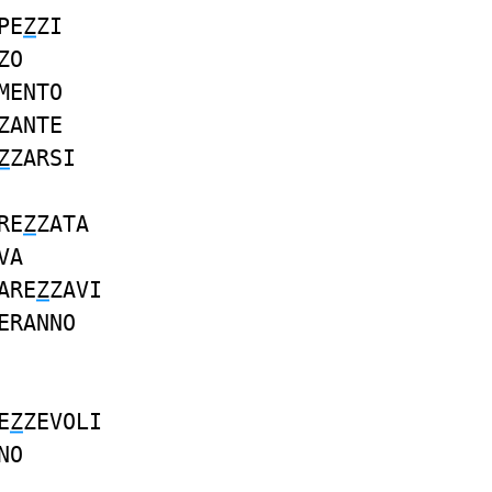
PE
Z
ZI
ZO
MENTO
ZANTE
Z
ZARSI
RE
Z
ZATA
VA
ARE
Z
ZAVI
ERANNO
E
Z
ZEVOLI
NO