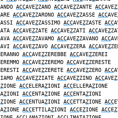
ZANDO
ACC
AVE
Z
ZANO
ACC
AVE
Z
ZANTE
ACC
AVE
Z
ZARE
ACC
AVE
Z
ZARONO
ACC
AVE
Z
ZASSE
ACC
AVE
ZASSI
ACC
AVE
Z
ZASSIMO
ACC
AVE
Z
ZASTE
ACC
A
ZATA
ACC
AVE
Z
ZATE
ACC
AVE
Z
ZATI
ACC
AVE
Z
ZA
ZAVA
ACC
AVE
Z
ZAVAMO
ACC
AVE
Z
ZAVANO
ACC
AV
ZAVI
ACC
AVE
Z
ZAVO
ACC
AVE
Z
ZERA
ACC
AVE
Z
ZE
ZERANNO
ACC
AVE
Z
ZEREBBE
ACC
AVE
Z
ZEREI
ZEREMMO
ACC
AVE
Z
ZEREMO
ACC
AVE
Z
ZERESTE
ZERESTI
ACC
AVE
Z
ZERETE
ACC
AVE
Z
ZERO
ACC
A
ZIAMO
ACC
AVE
Z
ZIATE
ACC
AVE
Z
ZINO
ACC
AVE
Z
A
Z
IONE
ACC
ELERA
Z
IONI
ACC
ELLERA
Z
IONE
RA
Z
IONI
ACC
ENTA
Z
IONE
ACC
ENTA
Z
IONI
A
Z
IONE
ACC
ENTUA
Z
IONI
ACC
ETTA
Z
IONE
ACC
E
LA
Z
IONE
ACC
ETTILA
Z
IONI
ACC
E
Z
IONE
ACC
E
Z
Z
IONE
ACC
LAMA
Z
IONI
ACC
LIMATA
Z
IONE