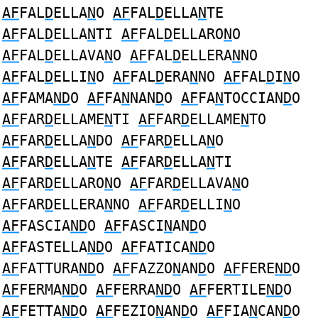
AF
FAL
D
ELLA
N
O
AF
FAL
D
ELLA
N
TE
AF
FAL
D
ELLA
N
TI
AF
FAL
D
ELLARO
N
O
AF
FAL
D
ELLAVA
N
O
AF
FAL
D
ELLERA
N
NO
AF
FAL
D
ELLI
N
O
AF
FAL
D
ERA
N
NO
AF
FAL
D
I
N
O
AF
FAMA
ND
O
AF
FA
N
NAN
D
O
AF
FA
N
TOCCIAN
D
O
AF
FAR
D
ELLAME
N
TI
AF
FAR
D
ELLAME
N
TO
AF
FAR
D
ELLA
N
DO
AF
FAR
D
ELLA
N
O
AF
FAR
D
ELLA
N
TE
AF
FAR
D
ELLA
N
TI
AF
FAR
D
ELLARO
N
O
AF
FAR
D
ELLAVA
N
O
AF
FAR
D
ELLERA
N
NO
AF
FAR
D
ELLI
N
O
AF
FASCIA
ND
O
AF
FASCI
N
AN
D
O
AF
FASTELLA
ND
O
AF
FATICA
ND
O
AF
FATTURA
ND
O
AF
FAZZO
N
AN
D
O
AF
FERE
ND
O
AF
FERMA
ND
O
AF
FERRA
ND
O
AF
FERTILE
ND
O
AF
FETTA
ND
O
AF
FEZIO
N
AN
D
O
AF
FIA
N
CAN
D
O