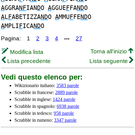
A
GGRA
NF
IAN
D
O
A
GGUE
F
FA
ND
O
A
L
F
ABETIZZA
ND
O
A
MMU
F
FE
ND
O
A
MPLI
F
ICA
ND
O
Pagina:
1
2
3
4
27
•••
Torna all'inizio
Modifica lista
Lista precedente
Lista seguente
Vedi questo elenco per:
Wikizionario italiano:
3583 parole
Scrabble in francese:
2889 parole
Scrabble in inglese:
1424 parole
Scrabble in spagnolo:
6938 parole
Scrabble in tedesco:
958 parole
Scrabble in rumeno:
3347 parole