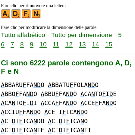
Fare clic per rimuovere una lettera
Fare clic per modificare la dimensione delle parole
Tutto alfabético
Tutto per dimensione
5
6
7
8
9
10
11
12
13
14
15
Ci sono 6222 parole contengono A, D,
F e N
A
BBARU
F
FA
ND
O
A
BBATU
F
FOLA
ND
O
A
BBO
F
FA
ND
O
A
BBU
F
FA
ND
O
A
CA
N
TO
F
I
D
E
A
CA
N
TO
F
I
D
I
A
CCA
F
FA
ND
O
A
CCE
F
FA
ND
O
A
CCIU
F
FA
ND
O
A
CETI
F
ICA
ND
O
A
CI
D
I
F
ICA
N
DO
A
CI
D
I
F
ICA
N
O
A
CI
D
I
F
ICA
N
TE
A
CI
D
I
F
ICA
N
TI