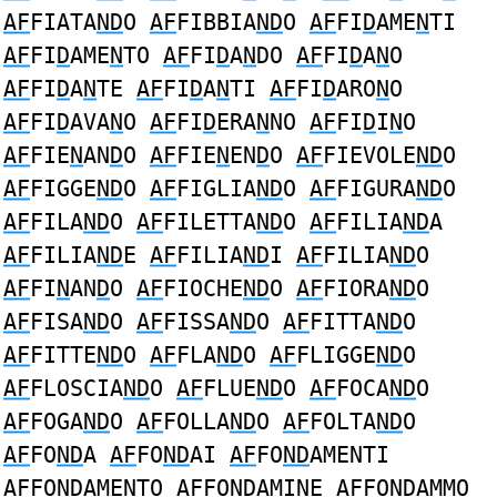
AF
FIATA
ND
O
AF
FIBBIA
ND
O
AF
FI
D
AME
N
TI
AF
FI
D
AME
N
TO
AF
FI
D
A
N
DO
AF
FI
D
A
N
O
AF
FI
D
A
N
TE
AF
FI
D
A
N
TI
AF
FI
D
ARO
N
O
AF
FI
D
AVA
N
O
AF
FI
D
ERA
N
NO
AF
FI
D
I
N
O
AF
FIE
N
AN
D
O
AF
FIE
N
EN
D
O
AF
FIEVOLE
ND
O
AF
FIGGE
ND
O
AF
FIGLIA
ND
O
AF
FIGURA
ND
O
AF
FILA
ND
O
AF
FILETTA
ND
O
AF
FILIA
ND
A
AF
FILIA
ND
E
AF
FILIA
ND
I
AF
FILIA
ND
O
AF
FI
N
AN
D
O
AF
FIOCHE
ND
O
AF
FIORA
ND
O
AF
FISA
ND
O
AF
FISSA
ND
O
AF
FITTA
ND
O
AF
FITTE
ND
O
AF
FLA
ND
O
AF
FLIGGE
ND
O
AF
FLOSCIA
ND
O
AF
FLUE
ND
O
AF
FOCA
ND
O
AF
FOGA
ND
O
AF
FOLLA
ND
O
AF
FOLTA
ND
O
AF
FO
ND
A
AF
FO
ND
AI
AF
FO
ND
AMENTI
AF
FO
ND
AMENTO
AF
FO
ND
AMINE
AF
FO
ND
AMMO