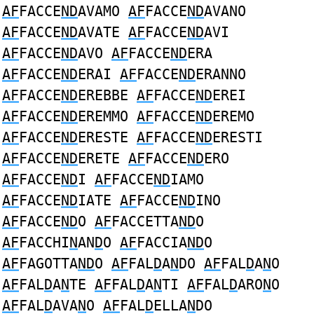
AF
FACCE
ND
AVAMO
AF
FACCE
ND
AVANO
AF
FACCE
ND
AVATE
AF
FACCE
ND
AVI
AF
FACCE
ND
AVO
AF
FACCE
ND
ERA
AF
FACCE
ND
ERAI
AF
FACCE
ND
ERANNO
AF
FACCE
ND
EREBBE
AF
FACCE
ND
EREI
AF
FACCE
ND
EREMMO
AF
FACCE
ND
EREMO
AF
FACCE
ND
ERESTE
AF
FACCE
ND
ERESTI
AF
FACCE
ND
ERETE
AF
FACCE
ND
ERO
AF
FACCE
ND
I
AF
FACCE
ND
IAMO
AF
FACCE
ND
IATE
AF
FACCE
ND
INO
AF
FACCE
ND
O
AF
FACCETTA
ND
O
AF
FACCHI
N
AN
D
O
AF
FACCIA
ND
O
AF
FAGOTTA
ND
O
AF
FAL
D
A
N
DO
AF
FAL
D
A
N
O
AF
FAL
D
A
N
TE
AF
FAL
D
A
N
TI
AF
FAL
D
ARO
N
O
AF
FAL
D
AVA
N
O
AF
FAL
D
ELLA
N
DO