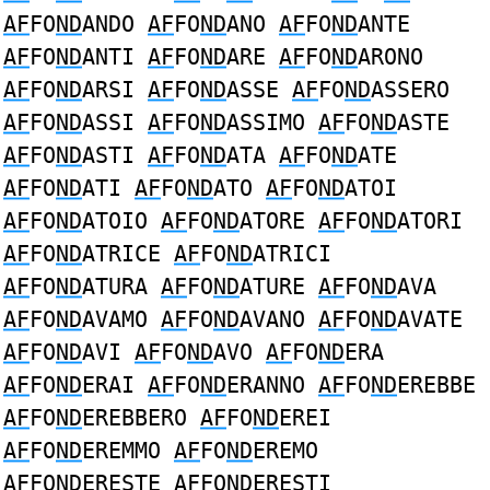
AF
FO
ND
ANDO
AF
FO
ND
ANO
AF
FO
ND
ANTE
AF
FO
ND
ANTI
AF
FO
ND
ARE
AF
FO
ND
ARONO
AF
FO
ND
ARSI
AF
FO
ND
ASSE
AF
FO
ND
ASSERO
AF
FO
ND
ASSI
AF
FO
ND
ASSIMO
AF
FO
ND
ASTE
AF
FO
ND
ASTI
AF
FO
ND
ATA
AF
FO
ND
ATE
AF
FO
ND
ATI
AF
FO
ND
ATO
AF
FO
ND
ATOI
AF
FO
ND
ATOIO
AF
FO
ND
ATORE
AF
FO
ND
ATORI
AF
FO
ND
ATRICE
AF
FO
ND
ATRICI
AF
FO
ND
ATURA
AF
FO
ND
ATURE
AF
FO
ND
AVA
AF
FO
ND
AVAMO
AF
FO
ND
AVANO
AF
FO
ND
AVATE
AF
FO
ND
AVI
AF
FO
ND
AVO
AF
FO
ND
ERA
AF
FO
ND
ERAI
AF
FO
ND
ERANNO
AF
FO
ND
EREBBE
AF
FO
ND
EREBBERO
AF
FO
ND
EREI
AF
FO
ND
EREMMO
AF
FO
ND
EREMO
AF
FO
ND
ERESTE
AF
FO
ND
ERESTI