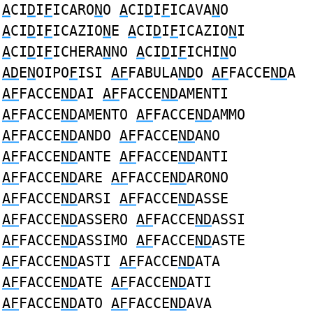
A
CI
D
I
F
ICARO
N
O
A
CI
D
I
F
ICAVA
N
O
A
CI
D
I
F
ICAZIO
N
E
A
CI
D
I
F
ICAZIO
N
I
A
CI
D
I
F
ICHERA
N
NO
A
CI
D
I
F
ICHI
N
O
AD
E
N
OIPO
F
ISI
AF
FABULA
ND
O
AF
FACCE
ND
A
AF
FACCE
ND
AI
AF
FACCE
ND
AMENTI
AF
FACCE
ND
AMENTO
AF
FACCE
ND
AMMO
AF
FACCE
ND
ANDO
AF
FACCE
ND
ANO
AF
FACCE
ND
ANTE
AF
FACCE
ND
ANTI
AF
FACCE
ND
ARE
AF
FACCE
ND
ARONO
AF
FACCE
ND
ARSI
AF
FACCE
ND
ASSE
AF
FACCE
ND
ASSERO
AF
FACCE
ND
ASSI
AF
FACCE
ND
ASSIMO
AF
FACCE
ND
ASTE
AF
FACCE
ND
ASTI
AF
FACCE
ND
ATA
AF
FACCE
ND
ATE
AF
FACCE
ND
ATI
AF
FACCE
ND
ATO
AF
FACCE
ND
AVA