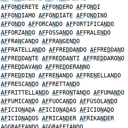
AF
FO
ND
ERETE
AF
FO
ND
ERO
AF
FO
ND
I
AF
FO
ND
IAMO
AF
FO
ND
IATE
AF
FO
ND
INO
AF
FO
ND
O
AF
FORCA
ND
O
AF
FORTIFICA
ND
O
AF
FORZA
ND
O
AF
FOSSA
ND
O
AF
FRALE
ND
O
AF
FRA
N
CAN
D
O
AF
FRA
N
GEN
D
O
AF
FRATELLA
ND
O
AF
FRE
D
DA
N
DO
AF
FRE
D
DA
N
O
AF
FRE
D
DA
N
TE
AF
FRE
D
DA
N
TI
AF
FRE
D
DARO
N
O
AF
FRE
D
DAVA
N
O
AF
FRE
D
DERA
N
NO
AF
FRE
D
DI
N
O
AF
FRE
N
AN
D
O
AF
FRE
N
ELLAN
D
O
AF
FRESCA
ND
O
AF
FRETTA
ND
O
AF
FRITTELLA
ND
O
AF
FRO
N
TAN
D
O
AF
FUMA
ND
O
AF
FUMICA
ND
O
AF
FUOCA
ND
O
AF
FUSOLA
ND
O
AF
ICIO
N
A
D
A
AF
ICIO
N
A
D
AS
AF
ICIO
N
A
D
O
AF
ICIO
N
A
D
OS
AF
RICA
ND
ER
AF
RIKA
ND
ER
A
GGRA
F
FA
ND
O
A
GGRA
F
FIA
ND
O