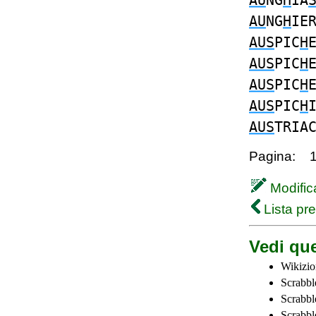
AU
NG
H
IA
AU
NG
H
IE
AUS
PIC
H
AUS
PIC
H
AUS
PIC
H
AUS
PIC
H
AUS
TRIA
Pagina:
Modifica
Lista pr
Vedi que
Wikizio
Scrabbl
Scrabbl
Scrabbl