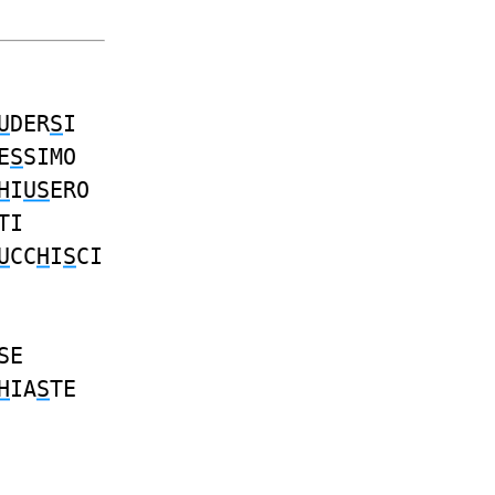
U
DER
S
I
E
S
SIMO
H
I
US
ERO
TI
U
CC
H
I
S
CI
SE
H
IA
S
TE