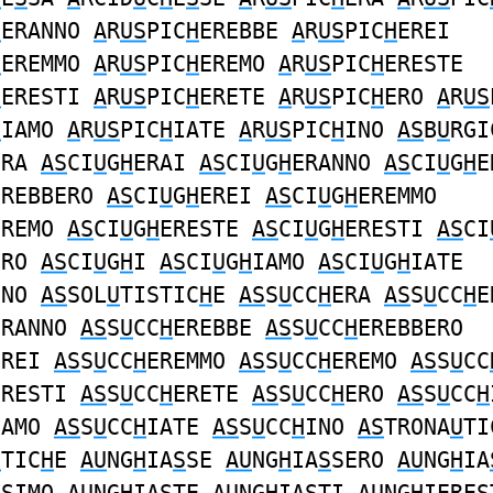
H
ERANNO
A
R
US
PIC
H
EREBBE
A
R
US
PIC
H
EREI
H
EREMMO
A
R
US
PIC
H
EREMO
A
R
US
PIC
H
ERESTE
H
ERESTI
A
R
US
PIC
H
ERETE
A
R
US
PIC
H
ERO
A
R
US
H
IAMO
A
R
US
PIC
H
IATE
A
R
US
PIC
H
INO
AS
B
U
RGI
ERA
AS
CI
U
G
H
ERAI
AS
CI
U
G
H
ERANNO
AS
CI
U
G
H
E
EREBBERO
AS
CI
U
G
H
EREI
AS
CI
U
G
H
EREMMO
EREMO
AS
CI
U
G
H
ERESTE
AS
CI
U
G
H
ERESTI
AS
CI
ERO
AS
CI
U
G
H
I
AS
CI
U
G
H
IAMO
AS
CI
U
G
H
IATE
INO
AS
SOL
U
TISTIC
H
E
AS
S
U
CC
H
ERA
AS
S
U
CC
H
E
ERANNO
AS
S
U
CC
H
EREBBE
AS
S
U
CC
H
EREBBERO
EREI
AS
S
U
CC
H
EREMMO
AS
S
U
CC
H
EREMO
AS
S
U
CC
ERESTI
AS
S
U
CC
H
ERETE
AS
S
U
CC
H
ERO
AS
S
U
CC
H
IAMO
AS
S
U
CC
H
IATE
AS
S
U
CC
H
INO
AS
TRONA
U
TI
S
TIC
H
E
AU
NG
H
IA
S
SE
AU
NG
H
IA
S
SERO
AU
NG
H
IA