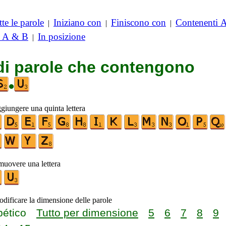
te le parole
Iniziano con
Finiscono con
Contenenti 
|
|
|
i A & B
In posizione
|
 di parole che contengono
•
ggiungere una quinta lettera
imuovere una lettera
odificare la dimensione delle parole
bético
Tutto per dimensione
5
6
7
8
9