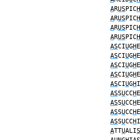
A
R
US
PIC
A
R
US
PIC
A
R
US
PIC
A
R
US
PIC
AS
CI
U
G
H
AS
CI
U
G
H
AS
CI
U
G
H
AS
CI
U
G
H
AS
CI
U
G
H
AS
S
U
CC
H
AS
S
U
CC
H
AS
S
U
CC
H
AS
S
U
CC
H
A
TT
U
ALI