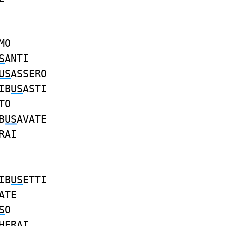
MO
S
ANTI
US
ASSERO
IB
US
ASTI
TO
B
US
AVATE
RAI
IB
US
ETTI
ATE
S
O
H
ERAI