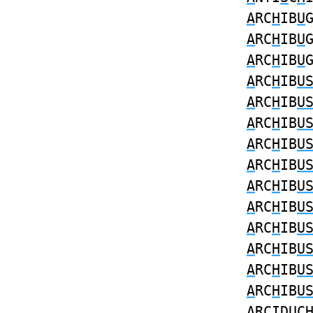
A
RC
H
IB
U
A
RC
H
IB
U
A
RC
H
IB
U
A
RC
H
IB
U
A
RC
H
IB
U
A
RC
H
IB
U
A
RC
H
IB
U
A
RC
H
IB
U
A
RC
H
IB
U
A
RC
H
IB
U
A
RC
H
IB
U
A
RC
H
IB
U
A
RC
H
IB
U
A
RC
H
IB
U
A
RCID
U
C