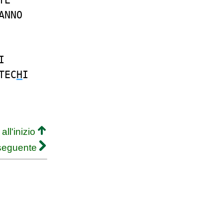
TE
ANNO
I
TEC
H
I
all'inizio
 seguente