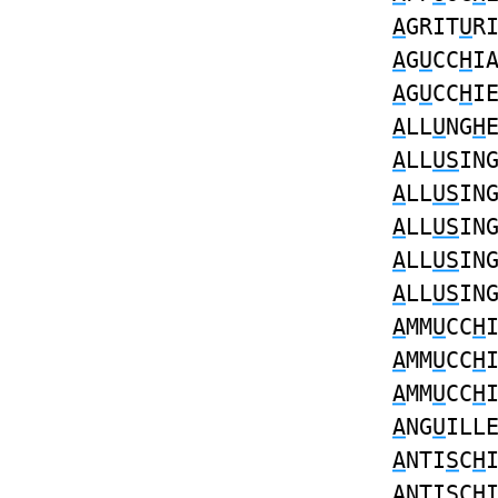
A
GRIT
U
R
A
G
U
CC
H
I
A
G
U
CC
H
I
A
LL
U
NG
H
A
LL
US
IN
A
LL
US
IN
A
LL
US
IN
A
LL
US
IN
A
LL
US
IN
A
MM
U
CC
H
A
MM
U
CC
H
A
MM
U
CC
H
A
NG
U
ILL
A
NTI
S
C
H
A
NTI
S
C
H