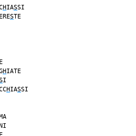
C
H
IA
S
SI
ERE
S
TE
E
G
H
IATE
S
I
CC
H
IA
S
SI
MA
NI
E