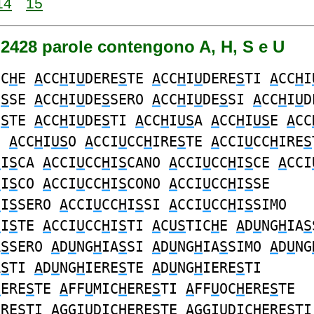
14
15
 2428 parole contengono A, H, S e U
IC
H
E
A
CC
H
I
U
DERE
S
TE
A
CC
H
I
U
DERE
S
TI
A
CC
H
I
E
S
SE
A
CC
H
I
U
DE
S
SERO
A
CC
H
I
U
DE
S
SI
A
CC
H
I
U
D
E
S
TE
A
CC
H
I
U
DE
S
TI
A
CC
H
I
US
A
A
CC
H
I
US
E
A
CC
I
A
CC
H
I
US
O
A
CCI
U
CC
H
IRE
S
TE
A
CCI
U
CC
H
IRE
S
H
I
S
CA
A
CCI
U
CC
H
I
S
CANO
A
CCI
U
CC
H
I
S
CE
A
CCI
H
I
S
CO
A
CCI
U
CC
H
I
S
CONO
A
CCI
U
CC
H
I
S
SE
H
I
S
SERO
A
CCI
U
CC
H
I
S
SI
A
CCI
U
CC
H
I
S
SIMO
H
I
S
TE
A
CCI
U
CC
H
I
S
TI
A
C
US
TIC
H
E
A
D
U
NG
H
IA
S
A
S
SERO
A
D
U
NG
H
IA
S
SI
A
D
U
NG
H
IA
S
SIMO
A
D
U
NG
A
S
TI
A
D
U
NG
H
IERE
S
TE
A
D
U
NG
H
IERE
S
TI
H
ERE
S
TE
A
FF
U
MIC
H
ERE
S
TI
A
FF
U
OC
H
ERE
S
TE
ERE
S
TI
A
GGI
U
DIC
H
ERE
S
TE
A
GGI
U
DIC
H
ERE
S
TI