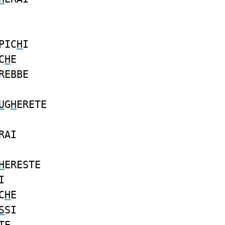
PIC
H
I
C
H
E
REBBE
U
G
H
ERETE
RAI
H
ERESTE
I
C
H
E
S
SI