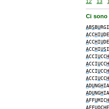
12
13
Ci sono
A
B
S
B
U
RG
A
CC
H
I
U
D
A
CC
H
I
U
D
A
CC
H
I
US
A
CCI
U
CC
A
CCI
U
CC
A
CCI
U
CC
A
CCI
U
CC
A
D
U
NG
H
I
A
D
U
NG
H
I
A
FF
U
MIC
A
FF
U
OC
H