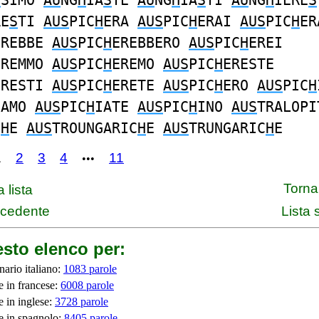
S
SIMO
AU
NG
H
IA
S
TE
AU
NG
H
IA
S
TI
AU
NG
H
IERE
S
RE
S
TI
AUS
PIC
H
ERA
AUS
PIC
H
ERAI
AUS
PIC
H
ER
EREBBE
AUS
PIC
H
EREBBERO
AUS
PIC
H
EREI
EREMMO
AUS
PIC
H
EREMO
AUS
PIC
H
ERESTE
ERESTI
AUS
PIC
H
ERETE
AUS
PIC
H
ERO
AUS
PIC
H
IAMO
AUS
PIC
H
IATE
AUS
PIC
H
INO
AUS
TRALOPI
C
H
E
AUS
TROUNGARIC
H
E
AUS
TRUNGARIC
H
E
1
2
3
4
11
•••
Torna 
 lista
ecedente
Lista
sto elenco per:
nario italiano:
1083 parole
e in francese:
6008 parole
e in inglese:
3728 parole
e in spagnolo:
8405 parole