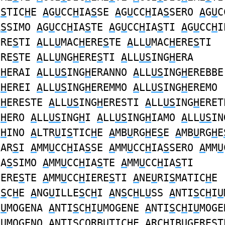
I
S
TIC
H
E
A
G
U
CC
H
IA
S
SE
A
G
U
CC
H
IA
S
SERO
A
G
U
C
A
S
SIMO
A
G
U
CC
H
IA
S
TE
A
G
U
CC
H
IA
S
TI
A
G
U
CC
H
I
ERE
S
TI
A
LL
U
MAC
H
ERE
S
TE
A
LL
U
MAC
H
ERE
S
TI
ERE
S
TE
A
LL
U
NG
H
ERE
S
TI
A
LL
US
ING
H
ERA
G
H
ERAI
A
LL
US
ING
H
ERANNO
A
LL
US
ING
H
EREBBE
G
H
EREI
A
LL
US
ING
H
EREMMO
A
LL
US
ING
H
EREMO
G
H
ERESTE
A
LL
US
ING
H
ERESTI
A
LL
US
ING
H
ERET
G
H
ERO
A
LL
US
ING
H
I
A
LL
US
ING
H
IAMO
A
LL
US
IN
G
H
INO
A
LTR
U
I
S
TIC
H
E
A
MB
U
RG
H
E
S
E
A
MB
U
RG
H
E
IAR
S
I
A
MM
U
CC
H
IA
S
SE
A
MM
U
CC
H
IA
S
SERO
A
MM
U
IA
S
SIMO
A
MM
U
CC
H
IA
S
TE
A
MM
U
CC
H
IA
S
TI
IERE
S
TE
A
MM
U
CC
H
IERE
S
TI
A
NE
U
RI
S
MATIC
H
E
E
S
C
H
E
A
NG
U
ILLE
S
C
H
I
A
N
S
C
H
L
U
SS
A
NTI
S
C
H
I
U
I
U
MOGENA
A
NTI
S
C
H
I
U
MOGENE
A
NTI
S
C
H
I
U
MOGE
I
U
MOGENO
A
NTI
S
CORB
U
TIC
H
E
A
RC
H
IB
U
GERE
S
T