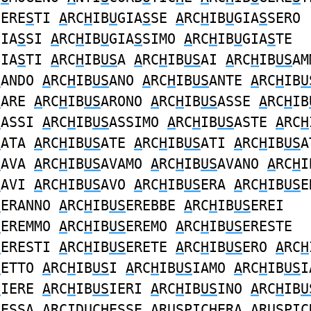
GERE
S
TI
A
RC
H
IB
U
GIA
S
SE
A
RC
H
IB
U
GIA
S
SERO
GIA
S
SI
A
RC
H
IB
U
GIA
S
SIMO
A
RC
H
IB
U
GIA
S
TE
GIA
S
TI
A
RC
H
IB
US
A
A
RC
H
IB
US
AI
A
RC
H
IB
US
AM
S
ANDO
A
RC
H
IB
US
ANO
A
RC
H
IB
US
ANTE
A
RC
H
IB
U
S
ARE
A
RC
H
IB
US
ARONO
A
RC
H
IB
US
ASSE
A
RC
H
IB
S
ASSI
A
RC
H
IB
US
ASSIMO
A
RC
H
IB
US
ASTE
A
RC
H
S
ATA
A
RC
H
IB
US
ATE
A
RC
H
IB
US
ATI
A
RC
H
IB
US
A
S
AVA
A
RC
H
IB
US
AVAMO
A
RC
H
IB
US
AVANO
A
RC
H
I
S
AVI
A
RC
H
IB
US
AVO
A
RC
H
IB
US
ERA
A
RC
H
IB
US
E
S
ERANNO
A
RC
H
IB
US
EREBBE
A
RC
H
IB
US
EREI
S
EREMMO
A
RC
H
IB
US
EREMO
A
RC
H
IB
US
ERESTE
S
ERESTI
A
RC
H
IB
US
ERETE
A
RC
H
IB
US
ERO
A
RC
H
S
ETTO
A
RC
H
IB
US
I
A
RC
H
IB
US
IAMO
A
RC
H
IB
US
I
S
IERE
A
RC
H
IB
US
IERI
A
RC
H
IB
US
INO
A
RC
H
IB
U
H
E
S
SA
A
RCID
U
C
H
E
S
SE
A
R
US
PIC
H
ERA
A
R
US
PIC