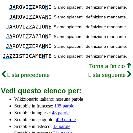
JA
ROVI
Z
ZARO
N
O
Siamo spiacenti, definizione mancante.
JA
ROVI
Z
ZAVA
N
O
Siamo spiacenti, definizione mancante.
JA
ROVI
Z
ZAZIO
N
E
Siamo spiacenti, definizione mancante.
JA
ROVI
Z
ZAZIO
N
I
Siamo spiacenti, definizione mancante.
JA
ROVI
Z
ZERA
N
NO
Siamo spiacenti, definizione mancante.
JAZ
ZISTICAME
N
TE
Siamo spiacenti, definizione mancante.
Torna all'inizio
Lista precedente
Lista seguente
Vedi questo elenco per:
Wikizionario italiano: nessuna parola
Scrabble in francese:
135 parole
Scrabble in inglese:
48 parole
Scrabble in spagnolo:
459 parole
Scrabble in tedesco:
33 parole