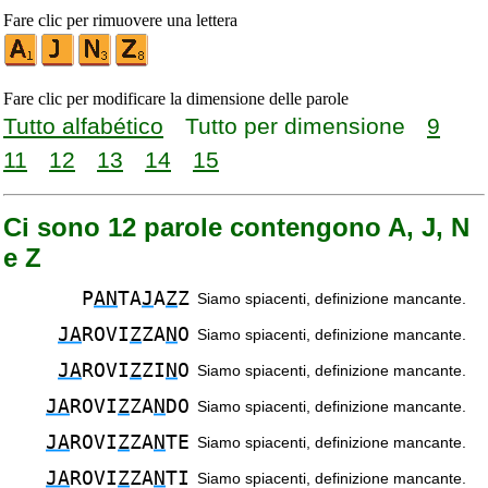
Fare clic per rimuovere una lettera
Fare clic per modificare la dimensione delle parole
Tutto alfabético
Tutto per dimensione
9
11
12
13
14
15
Ci sono 12 parole contengono A, J, N
e Z
P
AN
TA
J
A
Z
Z
Siamo spiacenti, definizione mancante.
JA
ROVI
Z
ZA
N
O
Siamo spiacenti, definizione mancante.
JA
ROVI
Z
ZI
N
O
Siamo spiacenti, definizione mancante.
JA
ROVI
Z
ZA
N
DO
Siamo spiacenti, definizione mancante.
JA
ROVI
Z
ZA
N
TE
Siamo spiacenti, definizione mancante.
JA
ROVI
Z
ZA
N
TI
Siamo spiacenti, definizione mancante.