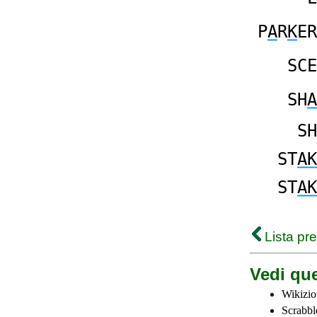
P
A
R
K
ER
SCE
SH
A
SH
ST
AK
ST
AK
Lista pr
Vedi que
Wikizio
Scrabbl