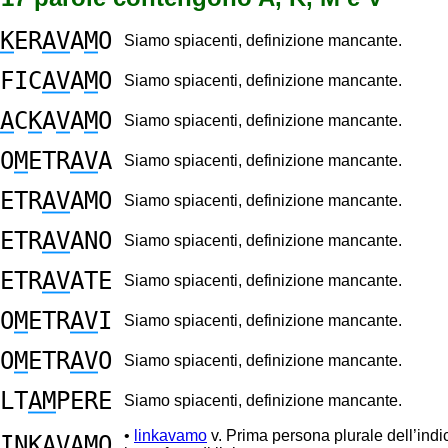
K
ER
AV
A
M
O
Siamo spiacenti, definizione mancante.
FIC
AV
A
M
O
Siamo spiacenti, definizione mancante.
A
C
K
A
V
A
M
O
Siamo spiacenti, definizione mancante.
O
M
ETR
AV
A
Siamo spiacenti, definizione mancante.
ETR
AV
AMO
Siamo spiacenti, definizione mancante.
ETR
AV
ANO
Siamo spiacenti, definizione mancante.
ETR
AV
ATE
Siamo spiacenti, definizione mancante.
O
M
ETR
AV
I
Siamo spiacenti, definizione mancante.
O
M
ETR
AV
O
Siamo spiacenti, definizione mancante.
LT
AM
PERE
Siamo spiacenti, definizione mancante.
•
linkavamo
v. Prima persona plurale dell’indi
IN
KAV
A
M
O