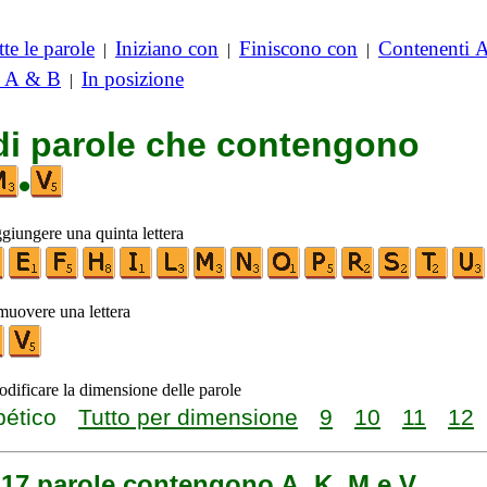
te le parole
Iniziano con
Finiscono con
Contenenti 
|
|
|
i A & B
In posizione
|
 di parole che contengono
•
ggiungere una quinta lettera
imuovere una lettera
odificare la dimensione delle parole
bético
Tutto per dimensione
9
10
11
12
 17 parole contengono A, K, M e V