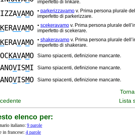
imperfetto di linkare.
•
parkerizzavamo
v. Prima persona plurale del
IZZA
V
A
M
O
imperfetto di parkerizzare.
•
scekeravamo
v. Prima persona plurale dell’i
K
ER
AV
A
M
O
imperfetto di scekerare.
•
shakeravamo
v. Prima persona plurale dell’i
K
ERA
V
A
M
O
imperfetto di shakerare.
OC
KAV
A
M
O
Siamo spiacenti, definizione mancante.
ANO
V
IS
M
I
Siamo spiacenti, definizione mancante.
ANO
V
IS
M
O
Siamo spiacenti, definizione mancante.
Torna 
ecedente
Lista
sto elenco per:
nario italiano:
9 parole
e in francese:
4 parole