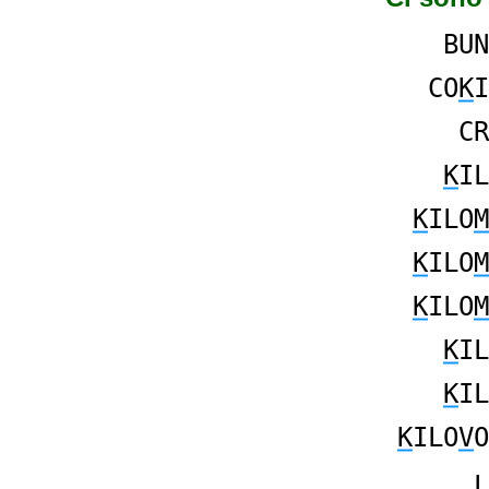
BUN
CO
K
I
CR
K
IL
K
ILO
M
K
ILO
M
K
ILO
M
K
IL
K
IL
K
ILO
V
O
L