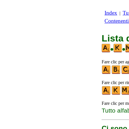
Index
Tut
|
Contenent
Lista
•
•
Fare clic per a
Fare clic per r
Fare clic per m
Tutto alfa
Ci sono