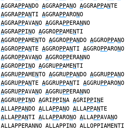
A
GGRA
PP
A
N
DO
A
GGRA
PP
A
N
O
A
GGRA
PP
A
N
TE
A
GGRA
PP
A
N
TI
A
GGRA
PP
ARO
N
O
A
GGRA
PP
AVA
N
O
A
GGRA
PP
ERA
N
NO
A
GGRA
PP
I
N
O
A
GGRO
PP
AME
N
TI
A
GGRO
PP
AME
N
TO
A
GGRO
PP
A
N
DO
A
GGRO
PP
A
N
O
A
GGRO
PP
A
N
TE
A
GGRO
PP
A
N
TI
A
GGRO
PP
ARO
N
O
A
GGRO
PP
AVA
N
O
A
GGRO
PP
ERA
N
NO
A
GGRO
PP
I
N
O
A
GGRU
PP
AME
N
TI
A
GGRU
PP
AME
N
TO
A
GGRU
PP
A
N
DO
A
GGRU
PP
A
N
O
A
GGRU
PP
A
N
TE
A
GGRU
PP
A
N
TI
A
GGRU
PP
ARO
N
O
A
GGRU
PP
AVA
N
O
A
GGRU
PP
ERA
N
NO
A
GGRU
PP
I
N
O
A
GRI
PP
I
N
A
A
GRI
PP
I
N
E
A
LLA
PP
A
N
DO
A
LLA
PP
A
N
O
A
LLA
PP
A
N
TE
A
LLA
PP
A
N
TI
A
LLA
PP
ARO
N
O
A
LLA
PP
AVA
N
O
A
LLA
PP
ERA
N
NO
A
LLA
PP
I
N
O
A
LLO
PP
IAME
N
TI