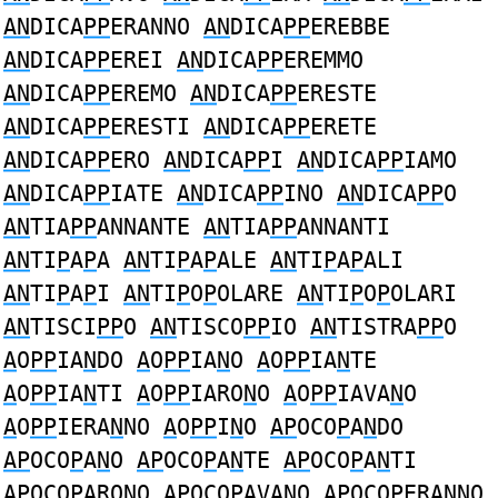
AN
DICA
PP
ERANNO
AN
DICA
PP
EREBBE
AN
DICA
PP
EREI
AN
DICA
PP
EREMMO
AN
DICA
PP
EREMO
AN
DICA
PP
ERESTE
AN
DICA
PP
ERESTI
AN
DICA
PP
ERETE
AN
DICA
PP
ERO
AN
DICA
PP
I
AN
DICA
PP
IAMO
AN
DICA
PP
IATE
AN
DICA
PP
INO
AN
DICA
PP
O
AN
TIA
PP
ANNANTE
AN
TIA
PP
ANNANTI
AN
TI
P
A
P
A
AN
TI
P
A
P
ALE
AN
TI
P
A
P
ALI
AN
TI
P
A
P
I
AN
TI
P
O
P
OLARE
AN
TI
P
O
P
OLARI
AN
TISCI
PP
O
AN
TISCO
PP
IO
AN
TISTRA
PP
O
A
O
PP
IA
N
DO
A
O
PP
IA
N
O
A
O
PP
IA
N
TE
A
O
PP
IA
N
TI
A
O
PP
IARO
N
O
A
O
PP
IAVA
N
O
A
O
PP
IERA
N
NO
A
O
PP
I
N
O
AP
OCO
P
A
N
DO
AP
OCO
P
A
N
O
AP
OCO
P
A
N
TE
AP
OCO
P
A
N
TI
AP
OCO
P
ARO
N
O
AP
OCO
P
AVA
N
O
AP
OCO
P
ERA
N
NO