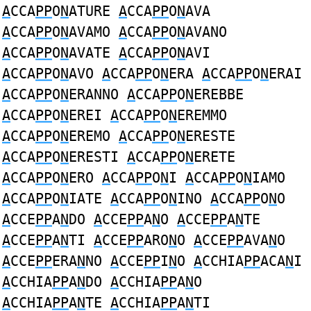
A
CCA
PP
O
N
ATURE
A
CCA
PP
O
N
AVA
A
CCA
PP
O
N
AVAMO
A
CCA
PP
O
N
AVANO
A
CCA
PP
O
N
AVATE
A
CCA
PP
O
N
AVI
A
CCA
PP
O
N
AVO
A
CCA
PP
O
N
ERA
A
CCA
PP
O
N
ERAI
A
CCA
PP
O
N
ERANNO
A
CCA
PP
O
N
EREBBE
A
CCA
PP
O
N
EREI
A
CCA
PP
O
N
EREMMO
A
CCA
PP
O
N
EREMO
A
CCA
PP
O
N
ERESTE
A
CCA
PP
O
N
ERESTI
A
CCA
PP
O
N
ERETE
A
CCA
PP
O
N
ERO
A
CCA
PP
O
N
I
A
CCA
PP
O
N
IAMO
A
CCA
PP
O
N
IATE
A
CCA
PP
O
N
INO
A
CCA
PP
O
N
O
A
CCE
PP
A
N
DO
A
CCE
PP
A
N
O
A
CCE
PP
A
N
TE
A
CCE
PP
A
N
TI
A
CCE
PP
ARO
N
O
A
CCE
PP
AVA
N
O
A
CCE
PP
ERA
N
NO
A
CCE
PP
I
N
O
A
CCHIA
PP
ACA
N
I
A
CCHIA
PP
A
N
DO
A
CCHIA
PP
A
N
O
A
CCHIA
PP
A
N
TE
A
CCHIA
PP
A
N
TI