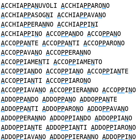
A
CCHIA
PP
A
N
UVOLI
A
CCHIA
PP
ARO
N
O
A
CCHIA
PP
ASOG
N
I
A
CCHIA
PP
AVA
N
O
A
CCHIA
PP
ERA
N
NO
A
CCHIA
PP
I
N
I
A
CCHIA
PP
I
N
O
A
CCO
PP
A
N
DO
A
CCO
PP
A
N
O
A
CCO
PP
A
N
TE
A
CCO
PP
A
N
TI
A
CCO
PP
ARO
N
O
A
CCO
PP
AVA
N
O
A
CCO
PP
ERA
N
NO
A
CCO
PP
IAME
N
TI
A
CCO
PP
IAME
N
TO
A
CCO
PP
IA
N
DO
A
CCO
PP
IA
N
O
A
CCO
PP
IA
N
TE
A
CCO
PP
IA
N
TI
A
CCO
PP
IARO
N
O
A
CCO
PP
IAVA
N
O
A
CCO
PP
IERA
N
NO
A
CCO
PP
I
N
O
A
DDO
PP
A
N
DO
A
DDO
PP
A
N
O
A
DDO
PP
A
N
TE
A
DDO
PP
A
N
TI
A
DDO
PP
ARO
N
O
A
DDO
PP
AVA
N
O
A
DDO
PP
ERA
N
NO
A
DDO
PP
IA
N
DO
A
DDO
PP
IA
N
O
A
DDO
PP
IA
N
TE
A
DDO
PP
IA
N
TI
A
DDO
PP
IARO
N
O
A
DDO
PP
IAVA
N
O
A
DDO
PP
IERA
N
NO
A
DDO
PP
I
N
O