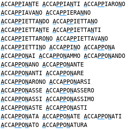
A
CCA
PP
IA
N
TE
A
CCA
PP
IA
N
TI
A
CCA
PP
IARO
N
O
A
CCA
PP
IAVA
N
O
A
CCA
PP
IERA
N
NO
A
CCA
PP
IETTA
N
DO
A
CCA
PP
IETTA
N
O
A
CCA
PP
IETTA
N
TE
A
CCA
PP
IETTA
N
TI
A
CCA
PP
IETTARO
N
O
A
CCA
PP
IETTAVA
N
O
A
CCA
PP
IETTI
N
O
A
CCA
PP
I
N
O
A
CCA
PP
O
N
A
A
CCA
PP
O
N
AI
A
CCA
PP
O
N
AMMO
A
CCA
PP
O
N
ANDO
A
CCA
PP
O
N
ANO
A
CCA
PP
O
N
ANTE
A
CCA
PP
O
N
ANTI
A
CCA
PP
O
N
ARE
A
CCA
PP
O
N
ARONO
A
CCA
PP
O
N
ARSI
A
CCA
PP
O
N
ASSE
A
CCA
PP
O
N
ASSERO
A
CCA
PP
O
N
ASSI
A
CCA
PP
O
N
ASSIMO
A
CCA
PP
O
N
ASTE
A
CCA
PP
O
N
ASTI
A
CCA
PP
O
N
ATA
A
CCA
PP
O
N
ATE
A
CCA
PP
O
N
ATI
A
CCA
PP
O
N
ATO
A
CCA
PP
O
N
ATURA