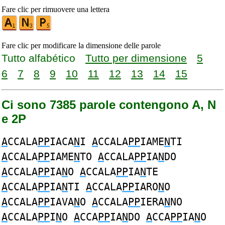
Fare clic per rimuovere una lettera
Fare clic per modificare la dimensione delle parole
Tutto alfabético
Tutto per dimensione
5
6
7
8
9
10
11
12
13
14
15
Ci sono 7385 parole contengono A, N
e 2P
A
CCALA
PP
IACA
N
I
A
CCALA
PP
IAME
N
TI
A
CCALA
PP
IAME
N
TO
A
CCALA
PP
IA
N
DO
A
CCALA
PP
IA
N
O
A
CCALA
PP
IA
N
TE
A
CCALA
PP
IA
N
TI
A
CCALA
PP
IARO
N
O
A
CCALA
PP
IAVA
N
O
A
CCALA
PP
IERA
N
NO
A
CCALA
PP
I
N
O
A
CCA
PP
IA
N
DO
A
CCA
PP
IA
N
O