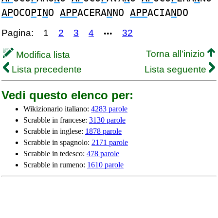
AP
OCO
P
I
N
O
APP
ACERA
N
NO
APP
ACIA
N
DO
Pagina:
1
2
3
4
32
•••
Torna all'inizio
Modifica lista
Lista precedente
Lista seguente
Vedi questo elenco per:
Wikizionario italiano:
4283 parole
Scrabble in francese:
3130 parole
Scrabble in inglese:
1878 parole
Scrabble in spagnolo:
2171 parole
Scrabble in tedesco:
478 parole
Scrabble in rumeno:
1610 parole