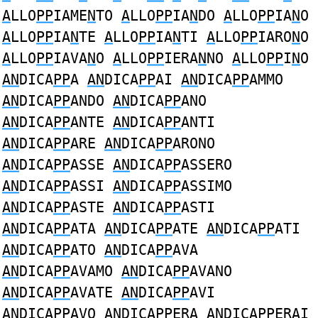
A
LLO
PP
IAME
N
TO
A
LLO
PP
IA
N
DO
A
LLO
PP
IA
N
O
A
LLO
PP
IA
N
TE
A
LLO
PP
IA
N
TI
A
LLO
PP
IARO
N
O
A
LLO
PP
IAVA
N
O
A
LLO
PP
IERA
N
NO
A
LLO
PP
I
N
O
AN
DICA
PP
A
AN
DICA
PP
AI
AN
DICA
PP
AMMO
AN
DICA
PP
ANDO
AN
DICA
PP
ANO
AN
DICA
PP
ANTE
AN
DICA
PP
ANTI
AN
DICA
PP
ARE
AN
DICA
PP
ARONO
AN
DICA
PP
ASSE
AN
DICA
PP
ASSERO
AN
DICA
PP
ASSI
AN
DICA
PP
ASSIMO
AN
DICA
PP
ASTE
AN
DICA
PP
ASTI
AN
DICA
PP
ATA
AN
DICA
PP
ATE
AN
DICA
PP
ATI
AN
DICA
PP
ATO
AN
DICA
PP
AVA
AN
DICA
PP
AVAMO
AN
DICA
PP
AVANO
AN
DICA
PP
AVATE
AN
DICA
PP
AVI
AN
DICA
PP
AVO
AN
DICA
PP
ERA
AN
DICA
PP
ERAI