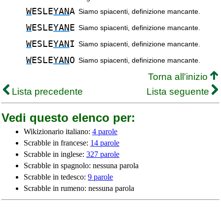
W
ESLE
YAN
A
Siamo spiacenti, definizione mancante.
W
ESLE
YAN
E
Siamo spiacenti, definizione mancante.
W
ESLE
YAN
I
Siamo spiacenti, definizione mancante.
W
ESLE
YAN
O
Siamo spiacenti, definizione mancante.
Torna all'inizio
Lista precedente
Lista seguente
Vedi questo elenco per:
Wikizionario italiano:
4 parole
Scrabble in francese:
14 parole
Scrabble in inglese:
327 parole
Scrabble in spagnolo: nessuna parola
Scrabble in tedesco:
9 parole
Scrabble in rumeno: nessuna parola