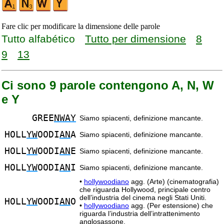
Fare clic per modificare la dimensione delle parole
Tutto alfabético
Tutto per dimensione
8
9
13
Ci sono 9 parole contengono A, N, W
e Y
GREE
NWAY
Siamo spiacenti, definizione mancante.
HOLL
YW
OODI
AN
A
Siamo spiacenti, definizione mancante.
HOLL
YW
OODI
AN
E
Siamo spiacenti, definizione mancante.
HOLL
YW
OODI
AN
I
Siamo spiacenti, definizione mancante.
•
hollywoodiano
agg. (Arte) (cinematografia)
che riguarda Hollywood, principale centro
dell’industria del cinema negli Stati Uniti.
HOLL
YW
OODI
AN
O
•
hollywoodiano
agg. (Per estensione) che
riguarda l’industria dell’intrattenimento
anglosassone.