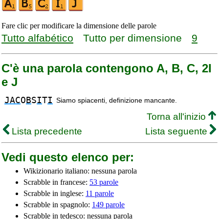
Fare clic per modificare la dimensione delle parole
Tutto alfabético
Tutto per dimensione
9
C'è una parola contengono A, B, C, 2I
e J
JAC
O
B
S
I
T
I
Siamo spiacenti, definizione mancante.
Torna all'inizio
Lista precedente
Lista seguente
Vedi questo elenco per:
Wikizionario italiano: nessuna parola
Scrabble in francese:
53 parole
Scrabble in inglese:
11 parole
Scrabble in spagnolo:
149 parole
Scrabble in tedesco: nessuna parola