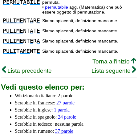
PE
R
MU
T
A
B
ILE
permuta.
•
permutabile
agg. (Matematica) che può
essere oggetto di permutazione.
PULIME
NT
A
R
E
Siamo spiacenti, definizione mancante.
PULIME
NT
A
T
E
Siamo spiacenti, definizione mancante.
PULIME
NT
E
R
A
Siamo spiacenti, definizione mancante.
PULI
T
AME
NT
E
Siamo spiacenti, definizione mancante.
Torna all'inizio
Lista precedente
Lista seguente
Vedi questo elenco per:
Wikizionario italiano: 2 parole
Scrabble in francese:
27 parole
Scrabble in inglese:
1 parola
Scrabble in spagnolo:
24 parole
Scrabble in tedesco: nessuna parola
Scrabble in rumeno:
37 parole