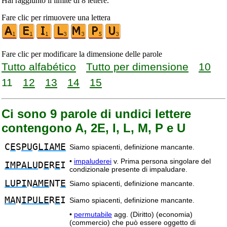
Hai raggiunto il limite di 8 lettere.
Fare clic per rimuovere una lettera
Fare clic per modificare la dimensione delle parole
Tutto alfabético
Tutto per dimensione
10
11
12
13
14
15
Ci sono 9 parole di undici lettere
contengono A, 2E, I, L, M, P e U
C
E
S
PU
G
LIAME
Siamo spiacenti, definizione mancante.
•
impaluderei
v. Prima persona singolare del
IMPALU
D
E
R
E
I
condizionale presente di impaludare.
LUPI
N
AME
NT
E
Siamo spiacenti, definizione mancante.
MA
N
IPULE
R
E
I
Siamo spiacenti, definizione mancante.
•
permutabile
agg. (Diritto) (economia)
(commercio) che può essere oggetto di