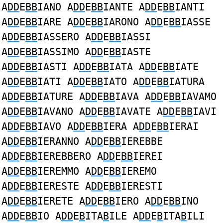
A
DD
E
BB
IANO A
DD
E
BB
IANTE A
DD
E
BB
IANTI
A
DD
E
BB
IARE A
DD
E
BB
IARONO A
DD
E
BB
IASSE
A
DD
E
BB
IASSERO A
DD
E
BB
IASSI
A
DD
E
BB
IASSIMO A
DD
E
BB
IASTE
A
DD
E
BB
IASTI A
DD
E
BB
IATA A
DD
E
BB
IATE
A
DD
E
BB
IATI A
DD
E
BB
IATO A
DD
E
BB
IATURA
A
DD
E
BB
IATURE A
DD
E
BB
IAVA A
DD
E
BB
IAVAMO
A
DD
E
BB
IAVANO A
DD
E
BB
IAVATE A
DD
E
BB
IAVI
A
DD
E
BB
IAVO A
DD
E
BB
IERA A
DD
E
BB
IERAI
A
DD
E
BB
IERANNO A
DD
E
BB
IEREBBE
A
DD
E
BB
IEREBBERO A
DD
E
BB
IEREI
A
DD
E
BB
IEREMMO A
DD
E
BB
IEREMO
A
DD
E
BB
IERESTE A
DD
E
BB
IERESTI
A
DD
E
BB
IERETE A
DD
E
BB
IERO A
DD
E
BB
INO
A
DD
E
BB
IO A
DD
E
B
ITA
B
ILE A
DD
E
B
ITA
B
ILI