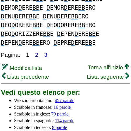
D
EMOR
D
ERE
BB
E
D
EMOR
D
ERE
BB
ERO
D
ENU
D
ERE
BB
E
D
ENU
D
ERE
BB
ERO
D
EO
D
ORERE
BB
E
D
EO
D
ORERE
BB
ERO
D
EO
D
ORIZZERE
BB
E
D
EPEN
D
ERE
BB
E
D
EPEN
D
ERE
BB
ERO
D
EPRE
D
ERE
BB
E
Pagina:
1
2
3
Torna all'inizio
Modifica lista
Lista precedente
Lista seguente
Vedi questo elenco per:
Wikizionario italiano:
457 parole
Scrabble in francese:
16 parole
Scrabble in inglese:
79 parole
Scrabble in spagnolo:
114 parole
Scrabble in tedesco:
8 parole