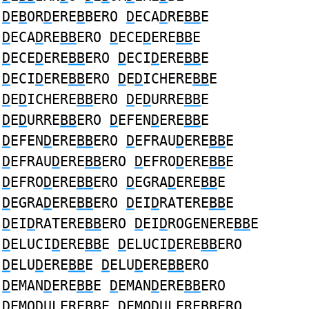
D
E
B
OR
D
ERE
B
BERO
D
ECA
D
RE
BB
E
D
ECA
D
RE
BB
ERO
D
ECE
D
ERE
BB
E
D
ECE
D
ERE
BB
ERO
D
ECI
D
ERE
BB
E
D
ECI
D
ERE
BB
ERO
D
E
D
ICHERE
BB
E
D
E
D
ICHERE
BB
ERO
D
E
D
URRE
BB
E
D
E
D
URRE
BB
ERO
D
EFEN
D
ERE
BB
E
D
EFEN
D
ERE
BB
ERO
D
EFRAU
D
ERE
BB
E
D
EFRAU
D
ERE
BB
ERO
D
EFRO
D
ERE
BB
E
D
EFRO
D
ERE
BB
ERO
D
EGRA
D
ERE
BB
E
D
EGRA
D
ERE
BB
ERO
D
EI
D
RATERE
BB
E
D
EI
D
RATERE
BB
ERO
D
EI
D
ROGENERE
BB
E
D
ELUCI
D
ERE
BB
E
D
ELUCI
D
ERE
BB
ERO
D
ELU
D
ERE
BB
E
D
ELU
D
ERE
BB
ERO
D
EMAN
D
ERE
BB
E
D
EMAN
D
ERE
BB
ERO
D
EMO
D
ULERE
BB
E
D
EMO
D
ULERE
BB
ERO