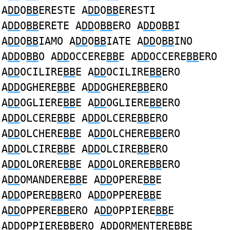
A
DD
O
BB
ERESTE A
DD
O
BB
ERESTI
A
DD
O
BB
ERETE A
DD
O
BB
ERO A
DD
O
BB
I
A
DD
O
BB
IAMO A
DD
O
BB
IATE A
DD
O
BB
INO
A
DD
O
BB
O A
DD
OCCERE
BB
E A
DD
OCCERE
BB
ERO
A
DD
OCILIRE
BB
E A
DD
OCILIRE
BB
ERO
A
DD
OGHERE
BB
E A
DD
OGHERE
BB
ERO
A
DD
OGLIERE
BB
E A
DD
OGLIERE
BB
ERO
A
DD
OLCERE
BB
E A
DD
OLCERE
BB
ERO
A
DD
OLCHERE
BB
E A
DD
OLCHERE
BB
ERO
A
DD
OLCIRE
BB
E A
DD
OLCIRE
BB
ERO
A
DD
OLORERE
BB
E A
DD
OLORERE
BB
ERO
A
DD
OMANDERE
BB
E A
DD
OPERE
BB
E
A
DD
OPERE
BB
ERO A
DD
OPPERE
BB
E
A
DD
OPPERE
BB
ERO A
DD
OPPIERE
BB
E
A
DD
OPPIERE
BB
ERO A
DD
ORMENTERE
BB
E