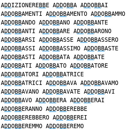
A
DD
IZIONERE
BB
E A
DD
O
BB
A A
DD
O
BB
AI
A
DD
O
BB
AMENTI A
DD
O
BB
AMENTO A
DD
O
BB
AMMO
A
DD
O
BB
ANDO A
DD
O
BB
ANO A
DD
O
BB
ANTE
A
DD
O
BB
ANTI A
DD
O
BB
ARE A
DD
O
BB
ARONO
A
DD
O
BB
ARSI A
DD
O
BB
ASSE A
DD
O
BB
ASSERO
A
DD
O
BB
ASSI A
DD
O
BB
ASSIMO A
DD
O
BB
ASTE
A
DD
O
BB
ASTI A
DD
O
BB
ATA A
DD
O
BB
ATE
A
DD
O
BB
ATI A
DD
O
BB
ATO A
DD
O
BB
ATORE
A
DD
O
BB
ATORI A
DD
O
BB
ATRICE
A
DD
O
BB
ATRICI A
DD
O
BB
AVA A
DD
O
BB
AVAMO
A
DD
O
BB
AVANO A
DD
O
BB
AVATE A
DD
O
BB
AVI
A
DD
O
BB
AVO A
DD
O
BB
ERA A
DD
O
BB
ERAI
A
DD
O
BB
ERANNO A
DD
O
BB
EREBBE
A
DD
O
BB
EREBBERO A
DD
O
BB
EREI
A
DD
O
BB
EREMMO A
DD
O
BB
EREMO