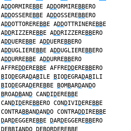
A
DD
ORMIRE
BB
E A
DD
ORMIRE
BB
ERO
A
DD
OSSERE
BB
E A
DD
OSSERE
BB
ERO
A
DD
OTTORERE
BB
E A
DD
OTTRINERE
BB
E
A
DD
RIZZERE
BB
E A
DD
RIZZERE
BB
ERO
A
DD
UERE
BB
E A
DD
UERE
BB
ERO
A
DD
UGLIERE
BB
E A
DD
UGLIERE
BB
ERO
A
DD
URRE
BB
E A
DD
URRE
BB
ERO
AFFRE
DD
ERE
BB
E AFFRE
DD
ERE
BB
ERO
B
IO
D
EGRA
D
A
B
ILE
B
IO
D
EGRA
D
A
B
ILI
B
IO
D
EGRA
D
ERE
B
BE
B
OM
B
AR
D
AN
D
O
B
ROA
DB
AN
D
CAN
D
I
D
ERE
BB
E
CAN
D
I
D
ERE
BB
ERO CON
D
IVI
D
ERE
BB
E
CONTRA
BB
AN
D
AN
D
O CONTRA
DD
IRE
BB
E
D
AR
D
EGGERE
BB
E
D
AR
D
EGGERE
BB
ERO
D
E
BB
IAN
D
O
D
E
B
OR
D
ERE
B
BE