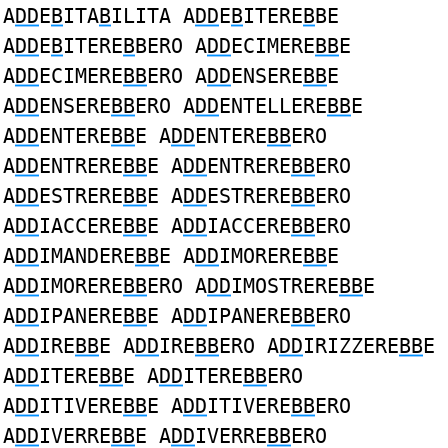
A
DD
E
B
ITA
B
ILITA A
DD
E
B
ITERE
B
BE
A
DD
E
B
ITERE
B
BERO A
DD
ECIMERE
BB
E
A
DD
ECIMERE
BB
ERO A
DD
ENSERE
BB
E
A
DD
ENSERE
BB
ERO A
DD
ENTELLERE
BB
E
A
DD
ENTERE
BB
E A
DD
ENTERE
BB
ERO
A
DD
ENTRERE
BB
E A
DD
ENTRERE
BB
ERO
A
DD
ESTRERE
BB
E A
DD
ESTRERE
BB
ERO
A
DD
IACCERE
BB
E A
DD
IACCERE
BB
ERO
A
DD
IMANDERE
BB
E A
DD
IMORERE
BB
E
A
DD
IMORERE
BB
ERO A
DD
IMOSTRERE
BB
E
A
DD
IPANERE
BB
E A
DD
IPANERE
BB
ERO
A
DD
IRE
BB
E A
DD
IRE
BB
ERO A
DD
IRIZZERE
BB
E
A
DD
ITERE
BB
E A
DD
ITERE
BB
ERO
A
DD
ITIVERE
BB
E A
DD
ITIVERE
BB
ERO
A
DD
IVERRE
BB
E A
DD
IVERRE
BB
ERO