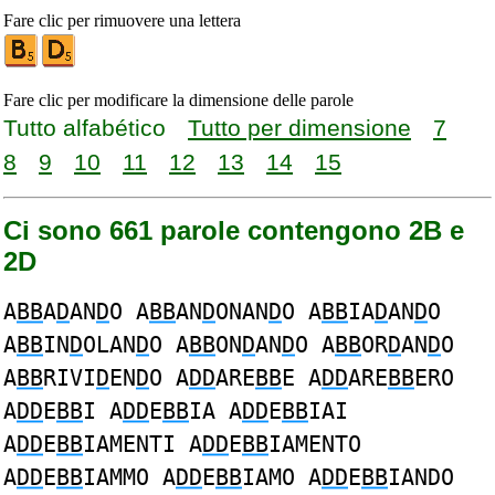
Fare clic per rimuovere una lettera
Fare clic per modificare la dimensione delle parole
Tutto alfabético
Tutto per dimensione
7
8
9
10
11
12
13
14
15
Ci sono 661 parole contengono 2B e
2D
A
BB
A
D
AN
D
O A
BB
AN
D
ONAN
D
O A
BB
IA
D
AN
D
O
A
BB
IN
D
OLAN
D
O A
BB
ON
D
AN
D
O A
BB
OR
D
AN
D
O
A
BB
RIVI
D
EN
D
O A
DD
ARE
BB
E A
DD
ARE
BB
ERO
A
DD
E
BB
I A
DD
E
BB
IA A
DD
E
BB
IAI
A
DD
E
BB
IAMENTI A
DD
E
BB
IAMENTO
A
DD
E
BB
IAMMO A
DD
E
BB
IAMO A
DD
E
BB
IANDO