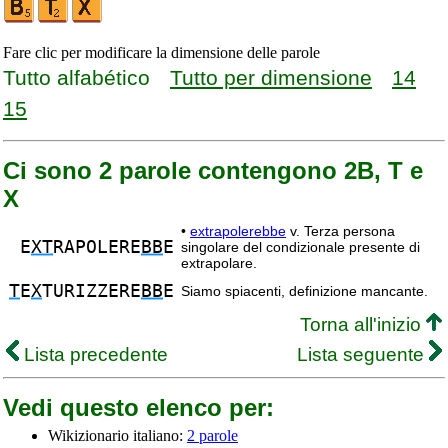
Fare clic per modificare la dimensione delle parole
Tutto alfabético
Tutto per dimensione
14
15
Ci sono 2 parole contengono 2B, T e
X
•
extrapolerebbe
v. Terza persona
E
XT
RAPOLERE
BB
E
singolare del condizionale presente di
extrapolare.
T
E
X
TURIZZERE
BB
E
Siamo spiacenti, definizione mancante.
Torna all'inizio
Lista precedente
Lista seguente
Vedi questo elenco per:
Wikizionario italiano:
2 parole