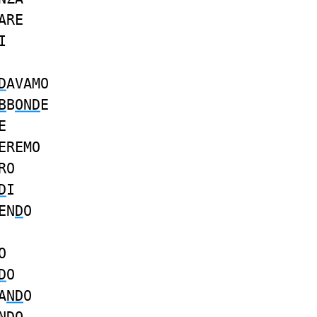
ARE
I
D
AVAMO
B
B
OND
E
E
EREMO
RO
D
I
EN
D
O
O
D
O
A
ND
O