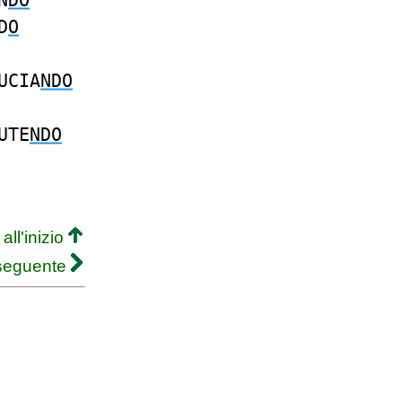
N
DO
D
O
UCIA
NDO
UTE
NDO
all'inizio
 seguente