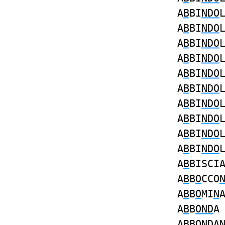
A
B
BI
NDO
A
B
BI
NDO
A
B
BI
NDO
A
B
BI
NDO
A
B
BI
NDO
A
B
BI
NDO
A
B
BI
NDO
A
B
BI
NDO
A
B
BI
NDO
A
B
BI
NDO
A
B
BISCI
A
B
B
O
CCO
A
B
B
O
MI
N
A
B
B
OND
A
A
B
B
OND
A