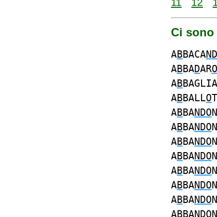
11
12
Ci sono
A
B
BACA
N
A
B
BA
D
AR
A
B
BAGLI
A
B
BALL
O
A
B
BA
NDO
A
B
BA
NDO
A
B
BA
NDO
A
B
BA
NDO
A
B
BA
NDO
A
B
BA
NDO
A
B
BA
NDO
A
B
BA
NDO