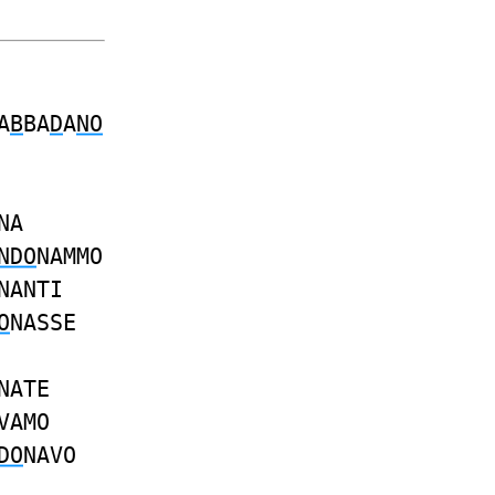
A
B
BA
D
A
NO
NA
NDO
NAMMO
NANTI
O
NASSE
NATE
VAMO
DO
NAVO