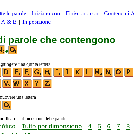
te le parole
Iniziano con
Finiscono con
Contenenti 
|
|
|
i A & B
In posizione
|
 di parole che contengono
•
ggiungere una quinta lettera
imuovere una lettera
odificare la dimensione delle parole
bético
Tutto per dimensione
4
5
6
7
8