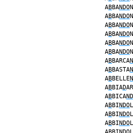
A
B
BA
NDO
A
B
BA
NDO
A
B
BA
NDO
A
B
BA
NDO
A
B
BA
NDO
A
B
BA
NDO
A
B
BARCA
A
B
BASTA
A
B
BELLE
A
B
BIA
D
A
A
B
BICA
N
A
B
BI
NDO
A
B
BI
NDO
A
B
BI
NDO
A
B
BI
NDO