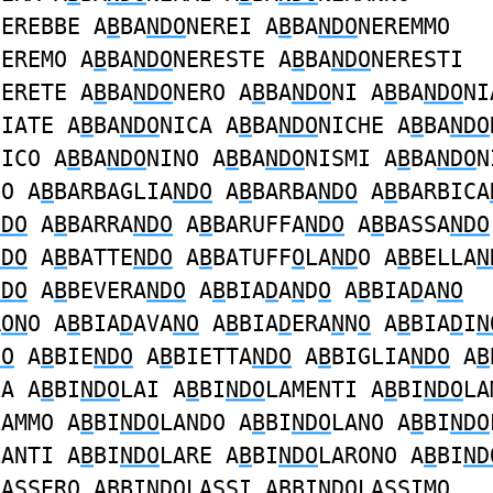
NEREBBE A
B
BA
NDO
NEREI A
B
BA
NDO
NEREMMO
NEREMO A
B
BA
NDO
NERESTE A
B
BA
NDO
NERESTI
NERETE A
B
BA
NDO
NERO A
B
BA
NDO
NI A
B
BA
NDO
NI
NIATE A
B
BA
NDO
NICA A
B
BA
NDO
NICHE A
B
BA
NDO
NICO A
B
BA
NDO
NINO A
B
BA
NDO
NISMI A
B
BA
NDO
N
NO A
B
BARBAGLIA
NDO
A
B
BARBA
NDO
A
B
BARBICA
NDO
A
B
BARRA
NDO
A
B
BARUFFA
NDO
A
B
BASSA
NDO
NDO
A
B
BATTE
NDO
A
B
BATUFF
O
LA
ND
O A
B
BELLA
N
NDO
A
B
BEVERA
NDO
A
B
BIA
D
A
N
D
O
A
B
BIA
D
A
NO
R
ON
O A
B
BIA
D
AVA
NO
A
B
BIA
D
ERA
N
N
O
A
B
BIA
D
I
N
DO
A
B
BIE
NDO
A
B
BIETTA
NDO
A
B
BIGLIA
NDO
A
B
LA A
B
BI
NDO
LAI A
B
BI
NDO
LAMENTI A
B
BI
NDO
LA
LAMMO A
B
BI
NDO
LANDO A
B
BI
NDO
LANO A
B
BI
NDO
LANTI A
B
BI
NDO
LARE A
B
BI
NDO
LARONO A
B
BI
ND
LASSERO A
B
BI
NDO
LASSI A
B
BI
NDO
LASSIMO