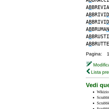
A
B
BRACC
A
B
BREVI
A
B
BRIVI
A
B
BRIVI
A
B
BRUMA
A
B
BRUST
A
B
BRUTT
Pagina:
Modifica
Lista pr
Vedi que
Wikizio
Scrabbl
Scrabbl
Scrabbl