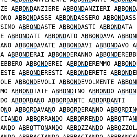
NZE A
B
B
OND
ANZIERE A
B
B
OND
ANZIERI A
B
B
OND
RONO A
B
B
OND
ASSE A
B
B
OND
ASSERO A
B
B
OND
ASS
SSIMO A
B
B
OND
ASTE A
B
B
OND
ASTI A
B
B
OND
ATA
TE A
B
B
OND
ATI A
B
B
OND
ATO A
B
B
OND
AVA A
B
B
ON
VANO A
B
B
OND
AVATE A
B
B
OND
AVI A
B
B
OND
AVO A
RA A
B
B
OND
ERAI A
B
B
OND
ERANNO A
B
B
OND
EREBB
REBBERO A
B
B
OND
EREI A
B
B
OND
EREMMO A
B
B
OND
RESTE A
B
B
OND
ERESTI A
B
B
OND
ERETE A
B
B
OND
E
VOLE A
B
B
OND
EVOLI A
B
B
OND
EVOLMENTE A
B
B
ON
AMO A
B
B
OND
IATE A
B
B
OND
INO A
B
B
OND
O A
B
B
ON
N
DO A
B
B
O
R
D
A
N
O A
B
B
O
R
D
A
N
TE A
B
B
O
R
D
A
N
TI
RO
N
O A
B
B
O
R
D
AVA
N
O A
B
B
O
R
D
ERA
N
NO A
B
B
O
R
D
I
N
CCIA
ND
O A
B
B
O
RRA
ND
O A
B
B
O
RRE
ND
O A
B
B
O
TTA
N
N
AN
D
O A
B
B
O
TTO
N
AN
D
O A
B
B
O
ZZA
ND
O A
B
B
O
ZZOL