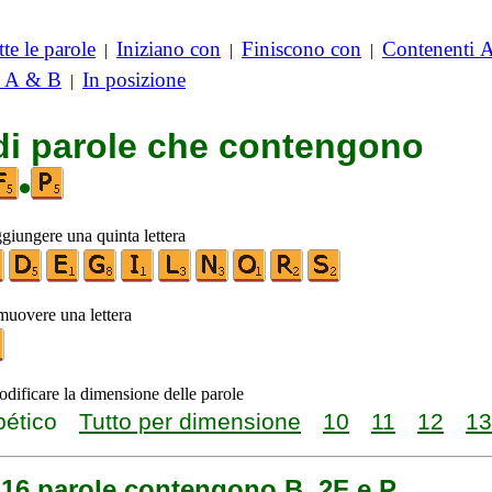
te le parole
Iniziano con
Finiscono con
Contenenti 
|
|
|
i A & B
In posizione
|
 di parole che contengono
•
ggiungere una quinta lettera
imuovere una lettera
odificare la dimensione delle parole
bético
Tutto per dimensione
10
11
12
13
 16 parole contengono B, 2F e P