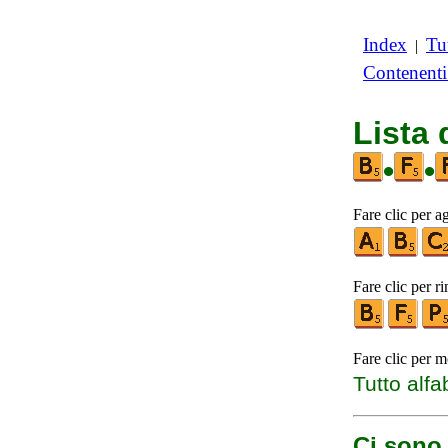
Index
Tut
|
Contenent
Lista
•
•
Fare clic per a
Fare clic per r
Fare clic per m
Tutto alfa
Ci sono