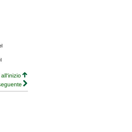
el
l
all'inizio
 seguente