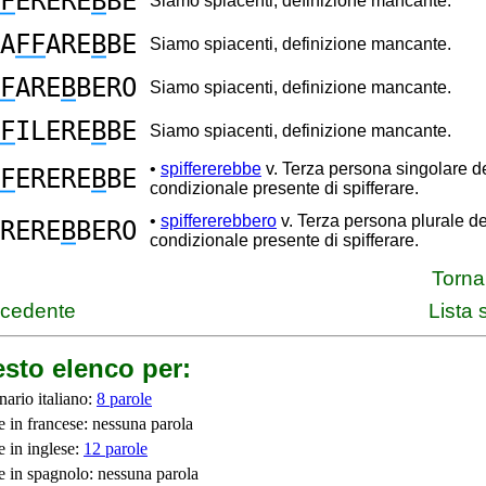
F
ERERE
B
BE
Siamo spiacenti, definizione mancante.
A
FF
ARE
B
BE
Siamo spiacenti, definizione mancante.
F
ARE
B
BERO
Siamo spiacenti, definizione mancante.
F
ILERE
B
BE
Siamo spiacenti, definizione mancante.
•
spiffererebbe
v. Terza persona singolare d
F
ERERE
B
BE
condizionale presente di spifferare.
•
spiffererebbero
v. Terza persona plurale de
RERE
B
BERO
condizionale presente di spifferare.
Torna 
ecedente
Lista
sto elenco per:
nario italiano:
8 parole
e in francese: nessuna parola
e in inglese:
12 parole
e in spagnolo: nessuna parola