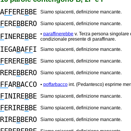
A
FF
ERE
B
BE
Siamo spiacenti, definizione mancante.
F
ERE
B
BERO
Siamo spiacenti, definizione mancante.
•
paraffinerebbe
v. Terza persona singolare 
F
INERE
B
BE
condizionale presente di paraffinare.
IEGA
B
A
FF
I
Siamo spiacenti, definizione mancante.
F
ERERE
B
BE
Siamo spiacenti, definizione mancante.
RERE
B
BERO
Siamo spiacenti, definizione mancante.
FF
AR
B
ACCO
•
poffarbacco
int. (Pedantesco) esprime mera
F
INIRE
B
BE
Siamo spiacenti, definizione mancante.
F
ERIRE
B
BE
Siamo spiacenti, definizione mancante.
RIRE
B
BERO
Siamo spiacenti, definizione mancante.