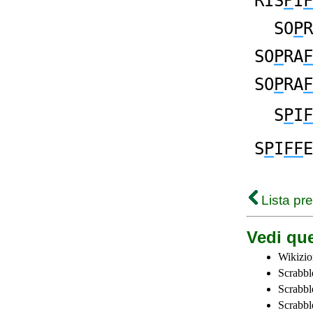
RIS
P
I
F
SO
P
R
SO
P
RA
F
SO
P
RA
F
S
P
I
F
S
P
I
FF
E
Lista pr
Vedi que
Wikizio
Scrabbl
Scrabbl
Scrabbl