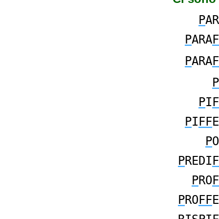
P
AR
P
ARA
F
P
ARA
F
P
P
I
F
P
I
FF
E
P
O
P
REDI
F
P
RO
F
P
RO
FF
E