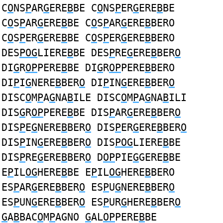
C
O
NS
P
AR
G
ERE
B
BE C
O
NS
P
ER
G
ERE
B
BE
C
O
S
P
AR
G
ERE
B
BE C
O
S
P
AR
G
ERE
B
BERO
C
O
S
P
ER
G
ERE
B
BE C
O
S
P
ER
G
ERE
B
BERO
DES
POG
LIERE
B
BE DES
P
RE
G
ERE
B
BER
O
DI
G
R
OP
PERE
B
BE DI
G
R
OP
PERE
B
BERO
DI
P
I
G
NERE
B
BER
O
DI
P
IN
G
ERE
B
BER
O
DISC
O
M
P
A
G
NA
B
ILE DISC
O
M
P
A
G
NA
B
ILI
DIS
G
R
OP
PERE
B
BE DIS
P
AR
G
ERE
B
BER
O
DIS
P
E
G
NERE
B
BER
O
DIS
P
ER
G
ERE
B
BER
O
DIS
P
IN
G
ERE
B
BER
O
DIS
POG
LIERE
B
BE
DIS
P
RE
G
ERE
B
BER
O
D
OP
PIE
G
GERE
B
BE
E
P
IL
OG
HERE
B
BE E
P
IL
OG
HERE
B
BERO
ES
P
AR
G
ERE
B
BER
O
ES
P
U
G
NERE
B
BER
O
ES
P
UN
G
ERE
B
BER
O
ES
P
UR
G
HERE
B
BER
O
G
A
B
BAC
O
M
P
AGNO
G
AL
OP
PERE
B
BE