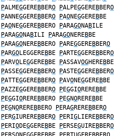
P
ALME
G
GERE
B
BER
O
P
ALPE
G
GERE
B
BER
O
P
ANNE
G
GERE
B
BER
O
P
A
O
NE
G
GERE
B
BE
P
A
O
NE
G
GERE
B
BERO
P
ARA
GO
NA
B
ILE
P
ARA
GO
NA
B
ILI
P
ARA
GO
NERE
B
BE
P
ARA
GO
NERE
B
BERO
P
ARE
G
GERE
B
BER
O
P
AR
GO
LEGGERE
B
BE
P
ARTE
G
GERE
B
BER
O
P
ARV
O
LE
G
GERE
B
BE
P
ASSAV
OG
HERE
B
BE
P
ASSE
G
GERE
B
BER
O
P
ASTE
G
GERE
B
BER
O
P
ATTE
G
GERE
B
BER
O
P
AV
O
NE
G
GERE
B
BE
P
AZZE
G
GERE
B
BER
O
P
E
G
GI
O
RERE
B
BE
P
E
G
GI
O
RERE
B
BERO
P
E
G
N
O
RERE
B
BE
P
E
G
N
O
RERE
B
BERO
P
ERA
G
RERE
B
BER
O
P
ER
G
IURERE
B
BER
O
P
ERI
G
LIERE
B
BER
O
P
ERI
O
DE
G
GERE
B
BE
P
ERSE
G
UIRE
B
BER
O
P
ERS
O
NE
G
GERE
B
BE
P
ERTU
G
ERE
B
BER
O