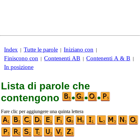
Index
Tutte le parole
Iniziano con
|
|
|
Finiscono con
Contenenti AB
Contenenti A & B
|
|
|
In posizione
Lista di parole che
contengono
•
•
•
Fare clic per aggiungere una quinta lettera