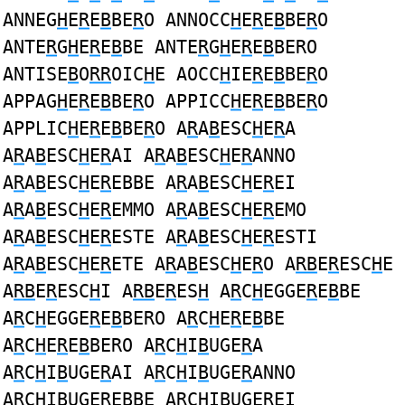
ANNEG
H
E
R
E
B
BE
R
O ANNOCC
H
E
R
E
B
BE
R
O
ANTE
R
G
H
E
R
E
B
BE ANTE
R
G
H
E
R
E
B
BERO
ANTISE
B
O
RR
OIC
H
E AOCC
H
IE
R
E
B
BE
R
O
APPAG
H
E
R
E
B
BE
R
O APPICC
H
E
R
E
B
BE
R
O
APPLIC
H
E
R
E
B
BE
R
O A
R
A
B
ESC
H
E
R
A
A
R
A
B
ESC
H
E
R
AI A
R
A
B
ESC
H
E
R
ANNO
A
R
A
B
ESC
H
E
R
EBBE A
R
A
B
ESC
H
E
R
EI
A
R
A
B
ESC
H
E
R
EMMO A
R
A
B
ESC
H
E
R
EMO
A
R
A
B
ESC
H
E
R
ESTE A
R
A
B
ESC
H
E
R
ESTI
A
R
A
B
ESC
H
E
R
ETE A
R
A
B
ESC
H
E
R
O A
RB
E
R
ESC
H
E
A
RB
E
R
ESC
H
I A
RB
E
R
ES
H
A
R
C
H
EGGE
R
E
B
BE
A
R
C
H
EGGE
R
E
B
BERO A
R
C
H
E
R
E
B
BE
A
R
C
H
E
R
E
B
BERO A
R
C
H
I
B
UGE
R
A
A
R
C
H
I
B
UGE
R
AI A
R
C
H
I
B
UGE
R
ANNO
A
R
C
H
I
B
UGE
R
EBBE A
R
C
H
I
B
UGE
R
EI