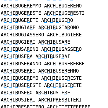
A
R
C
H
I
B
UGE
R
EMMO A
R
C
H
I
B
UGE
R
EMO
A
R
C
H
I
B
UGE
R
ESTE A
R
C
H
I
B
UGE
R
ESTI
A
R
C
H
I
B
UGE
R
ETE A
R
C
H
I
B
UGE
R
O
A
R
C
H
I
B
UGIA
R
E A
R
C
H
I
B
UGIA
R
ONO
A
R
C
H
I
B
UGIASSE
R
O A
R
C
H
I
B
UGIE
R
E
A
R
C
H
I
B
UGIE
R
I A
R
C
H
I
B
USA
R
E
A
R
C
H
I
B
USA
R
ONO A
R
C
H
I
B
USASSE
R
O
A
R
C
H
I
B
USE
R
A A
R
C
H
I
B
USE
R
AI
A
R
C
H
I
B
USE
R
ANNO A
R
C
H
I
B
USE
R
EBBE
A
R
C
H
I
B
USE
R
EI A
R
C
H
I
B
USE
R
EMMO
A
R
C
H
I
B
USE
R
EMO A
R
C
H
I
B
USE
R
ESTE
A
R
C
H
I
B
USE
R
ESTI A
R
C
H
I
B
USE
R
ETE
A
R
C
H
I
B
USE
R
O A
R
C
H
I
B
USIE
R
E
A
R
C
H
I
B
USIE
R
I A
R
C
H
IP
R
ES
B
ITERI
A
R
C
H
IP
R
ES
B
ITERO A
R
C
H
ITETTE
R
E
B
BE