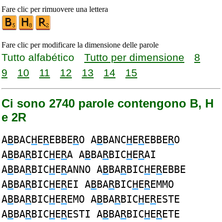
Fare clic per rimuovere una lettera
Fare clic per modificare la dimensione delle parole
Tutto alfabético
Tutto per dimensione
8
9
10
11
12
13
14
15
Ci sono 2740 parole contengono B, H
e 2R
A
B
BAC
H
E
R
EBBE
R
O A
B
BANC
H
E
R
EBBE
R
O
A
B
BA
R
BIC
H
E
R
A A
B
BA
R
BIC
H
E
R
AI
A
B
BA
R
BIC
H
E
R
ANNO A
B
BA
R
BIC
H
E
R
EBBE
A
B
BA
R
BIC
H
E
R
EI A
B
BA
R
BIC
H
E
R
EMMO
A
B
BA
R
BIC
H
E
R
EMO A
B
BA
R
BIC
H
E
R
ESTE
A
B
BA
R
BIC
H
E
R
ESTI A
B
BA
R
BIC
H
E
R
ETE