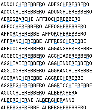
ADDOLC
H
E
R
E
B
BE
R
O ADESC
H
E
R
E
B
BE
R
O
ADOCC
H
IE
R
E
B
BE
R
O ADUNG
H
IE
R
E
B
BE
R
O
AE
R
OS
B
A
R
C
H
I AFFIOC
H
I
R
E
B
BE
R
O
AFFOC
H
E
R
E
B
BE
R
O AFFOG
H
E
R
E
B
BE
R
O
AFFO
R
C
H
E
R
E
B
BE AFFO
R
C
H
E
R
E
B
BERO
AFF
R
ANC
H
E
R
E
B
BE AFF
R
ESC
H
E
R
E
B
BE
AFFUOC
H
E
R
E
B
BE
R
O AGGANG
H
E
R
E
R
E
B
BE
AGGECC
H
I
R
E
B
BE
R
O AGG
H
IADE
R
E
B
BE
R
O
AGG
H
IAIE
R
E
B
BE
R
O AGG
H
INDE
R
E
B
BE
R
O
AGGIOG
H
E
R
E
B
BE
R
O AGG
R
ANC
H
IE
R
E
B
BE
AGG
R
ANC
H
I
R
E
B
BE AGG
R
EG
H
E
R
E
B
BE
AGG
R
EG
H
E
R
E
B
BERO AGG
R
ICC
H
IE
R
E
B
BE
AGUCC
H
IE
R
E
B
BE
R
O AL
B
E
R
G
H
E
R
A
AL
B
E
R
G
H
E
R
AI AL
B
E
R
G
H
E
R
ANNO
AL
B
E
R
G
H
E
R
EBBE AL
B
E
R
G
H
E
R
EBBERO