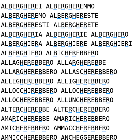
AL
B
E
R
G
H
E
R
EI AL
B
E
R
G
H
E
R
EMMO
AL
B
E
R
G
H
E
R
EMO AL
B
E
R
G
H
E
R
ESTE
AL
B
E
R
G
H
E
R
ESTI AL
B
E
R
G
H
E
R
ETE
AL
B
E
R
G
H
E
R
IA AL
B
E
R
G
H
E
R
IE AL
B
E
R
G
H
E
R
O
AL
B
E
R
G
H
IE
R
A AL
B
E
R
G
H
IE
R
E AL
B
E
R
G
H
IE
R
I
AL
B
E
R
G
H
IE
R
O AL
B
IC
H
E
R
EBBE
R
O
ALLAG
H
E
R
E
B
BE
R
O ALLA
R
G
H
E
R
E
B
BE
ALLA
R
G
H
E
R
E
B
BERO ALLASC
H
E
R
E
B
BE
R
O
ALLEG
H
E
R
E
B
BE
R
O ALLIG
H
E
R
E
B
BE
R
O
ALLOCC
H
I
R
E
B
BE
R
O ALLOC
H
E
R
E
B
BE
R
O
ALLOG
H
E
R
E
B
BE
R
O ALLUNG
H
E
R
E
B
BE
R
O
ALTE
R
C
H
E
R
E
B
BE ALTE
R
C
H
E
R
E
B
BERO
AMA
R
IC
H
E
R
E
B
BE AMA
R
IC
H
E
R
E
B
BERO
AMIC
H
E
R
E
B
BE
R
O AMMACC
H
E
R
E
B
BE
R
O
AMMICC
H
E
R
E
B
BE
R
O ANC
H
EGGE
R
E
B
BE
R
O