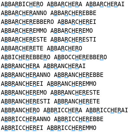
A
B
BA
R
BIC
H
E
R
O A
B
BA
R
C
H
E
R
A A
B
BA
R
C
H
E
R
AI
A
B
BA
R
C
H
E
R
ANNO A
B
BA
R
C
H
E
R
EBBE
A
B
BA
R
C
H
E
R
EBBERO A
B
BA
R
C
H
E
R
EI
A
B
BA
R
C
H
E
R
EMMO A
B
BA
R
C
H
E
R
EMO
A
B
BA
R
C
H
E
R
ESTE A
B
BA
R
C
H
E
R
ESTI
A
B
BA
R
C
H
E
R
ETE A
B
BA
R
C
H
E
R
O
A
B
BIC
H
E
R
EBBE
R
O A
B
BOCC
H
E
R
EBBE
R
O
A
B
B
R
ANC
H
E
R
A A
B
B
R
ANC
H
E
R
AI
A
B
B
R
ANC
H
E
R
ANNO A
B
B
R
ANC
H
E
R
EBBE
A
B
B
R
ANC
H
E
R
EI A
B
B
R
ANC
H
E
R
EMMO
A
B
B
R
ANC
H
E
R
EMO A
B
B
R
ANC
H
E
R
ESTE
A
B
B
R
ANC
H
E
R
ESTI A
B
B
R
ANC
H
E
R
ETE
A
B
B
R
ANC
H
E
R
O A
B
B
R
ICC
H
E
R
A A
B
B
R
ICC
H
E
R
AI
A
B
B
R
ICC
H
E
R
ANNO A
B
B
R
ICC
H
E
R
EBBE
A
B
B
R
ICC
H
E
R
EI A
B
B
R
ICC
H
E
R
EMMO