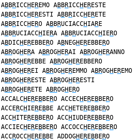
A
B
B
R
ICC
H
E
R
EMO A
B
B
R
ICC
H
E
R
ESTE
A
B
B
R
ICC
H
E
R
ESTI A
B
B
R
ICC
H
E
R
ETE
A
B
B
R
ICC
H
E
R
O A
B
B
R
UCIACC
H
IA
R
E
A
B
B
R
UCIACC
H
IE
R
A A
B
B
R
UCIACC
H
IE
R
O
A
B
DIC
H
E
R
EBBE
R
O A
B
NEG
H
E
R
EBBE
R
O
A
BR
OG
H
E
R
A A
BR
OG
H
E
R
AI A
BR
OG
H
E
R
ANNO
A
BR
OG
H
E
R
EBBE A
BR
OG
H
E
R
EBBERO
A
BR
OG
H
E
R
EI A
BR
OG
H
E
R
EMMO A
BR
OG
H
E
R
EMO
A
BR
OG
H
E
R
ESTE A
BR
OG
H
E
R
ESTI
A
BR
OG
H
E
R
ETE A
BR
OG
H
E
R
O
ACCALC
H
E
R
E
B
BE
R
O ACCEC
H
E
R
E
B
BE
R
O
ACCE
R
C
H
IE
R
E
B
BE ACC
H
ETE
R
E
B
BE
R
O
ACC
H
ITE
R
E
B
BE
R
O ACC
H
IUDE
R
E
B
BE
R
O
ACCIEC
H
E
R
E
B
BE
R
O ACCOCC
H
E
R
E
B
BE
R
O
ACC
R
OCC
H
E
R
E
B
BE ADDOG
H
E
R
E
B
BE
R
O