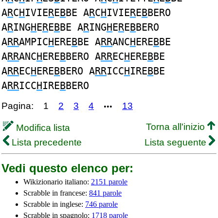
A
R
C
H
IVIE
R
E
B
BE A
R
C
H
IVIE
R
E
B
BERO
A
R
ING
H
E
R
E
B
BE A
R
ING
H
E
R
E
B
BERO
A
RR
AMPIC
H
ERE
B
BE A
RR
ANC
H
ERE
B
BE
A
RR
ANC
H
ERE
B
BERO A
RR
EC
H
ERE
B
BE
A
RR
EC
H
ERE
B
BERO A
RR
ICC
H
IRE
B
BE
A
RR
ICC
H
IRE
B
BERO
Pagina:
1
2
3
4
13
•••
Torna all'inizio
Modifica lista
Lista precedente
Lista seguente
Vedi questo elenco per:
Wikizionario italiano:
2151 parole
Scrabble in francese:
841 parole
Scrabble in inglese:
746 parole
Scrabble in spagnolo:
1718 parole