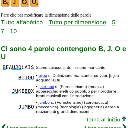
Fare clic per modificare la dimensione delle parole
Tutto alfabético
Tutto per dimensione
5
7
10
Ci sono 4 parole contengono B, J, O e
U
B
EA
UJO
LAIS
Siamo spiacenti, definizione mancante.
•
bijou
s. Definizione mancante; se vuoi, [bijou
B
I
JOU
aggiungila] tu.
•
juke-box
s. (Forestierismo) (musica)
JU
KE
BO
X
apparecchio elettrico pubblico per riprodurre
brani musicali con l’introduzione…
•
jumbo
s. (Forestierismo) (aeronautica)
JU
M
BO
(meccanica) (tecnologia) (ingegneria) aereo a
reazione di grandi dimensioni…
Torna all'inizio