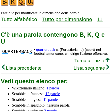
Fare clic per modificare la dimensione delle parole
Tutto alfabético
Tutto per dimensione
11
C'è una parola contengono B, K, Q e
U
•
quarterback
s. (Forestierismo) (sport) nel
QU
ARTER
B
AC
K
football americano, chi dirige l’azione offensiva.
Torna all'inizio
Lista precedente
Lista seguente
Vedi questo elenco per:
Wikizionario italiano:
1 parola
Scrabble in francese:
12 parole
Scrabble in inglese:
11 parole
Scrabble in spagnolo: nessuna parola
Scrabble in tedesco:
2 parole