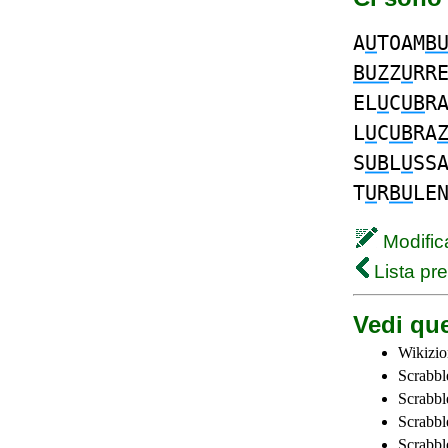
A
U
TOAM
B
BUZ
Z
U
RR
EL
U
C
UB
R
L
U
C
UB
RA
S
UB
L
U
SS
T
U
R
BU
LE
Modifica
Lista pr
Vedi que
Wikizio
Scrabbl
Scrabbl
Scrabbl
Scrabbl