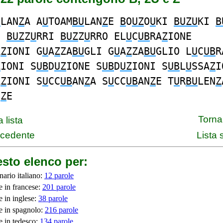
U
LAN
Z
A A
U
TOAM
BU
LAN
Z
E
B
O
UZ
O
U
KI
BUZU
KI
B
E
BUZ
Z
U
RRI
BUZ
Z
U
RRO EL
U
C
UB
RA
Z
IONE
A
Z
IONI G
U
A
Z
ZA
BU
GLI G
U
A
Z
ZA
BU
GLIO L
U
C
UB
R
Z
IONI S
UB
D
UZ
IONE S
UB
D
UZ
IONI S
UB
L
U
SSA
Z
I
A
Z
IONI S
U
CC
UB
AN
Z
A S
U
CC
UB
AN
Z
E T
U
R
BU
LEN
Z
N
Z
E
Torna 
 lista
ecedente
Lista
sto elenco per:
nario italiano:
12 parole
e in francese:
201 parole
e in inglese:
38 parole
e in spagnolo:
216 parole
e in tedesco:
134 parole