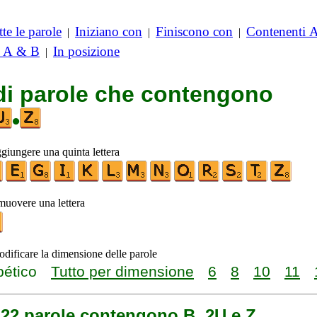
te le parole
Iniziano con
Finiscono con
Contenenti 
|
|
|
i A & B
In posizione
|
 di parole che contengono
•
ggiungere una quinta lettera
imuovere una lettera
odificare la dimensione delle parole
bético
Tutto per dimensione
6
8
10
11
 22 parole contengono B, 2U e Z