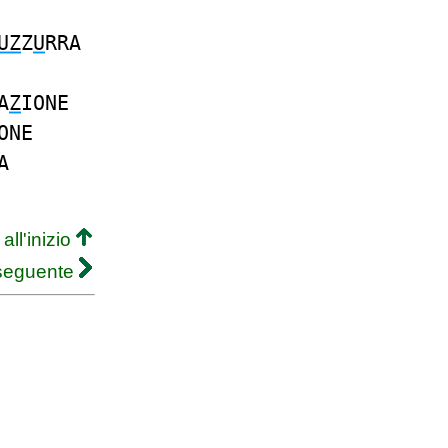
UZ
Z
U
RRA
A
Z
IONE
ONE
A
all'inizio
 seguente