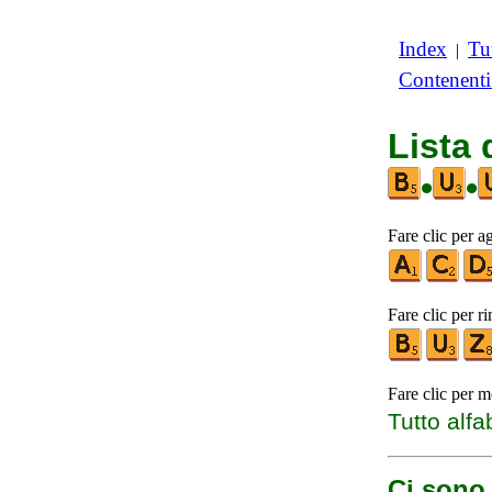
Index
Tut
|
Contenent
Lista
•
•
Fare clic per a
Fare clic per r
Fare clic per m
Tutto alfa
Ci sono