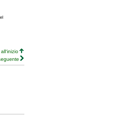
el
all'inizio
 seguente