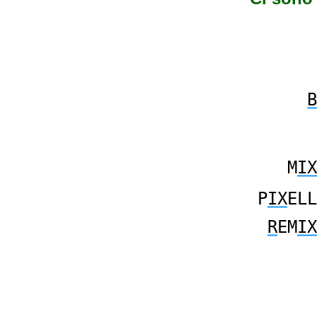
B
M
IX
P
IX
ELL
R
EM
IX