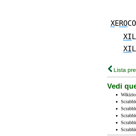
X
E
RO
CO
XI
L
XI
L
Lista pr
Vedi que
Wikizio
Scrabbl
Scrabbl
Scrabbl
Scrabbl
Scrabbl