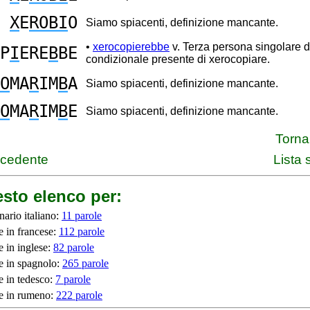
X
E
ROBI
O
Siamo spiacenti, definizione mancante.
•
xerocopierebbe
v. Terza persona singolare d
P
I
ERE
B
BE
condizionale presente di xerocopiare.
O
MA
R
IM
B
A
Siamo spiacenti, definizione mancante.
O
MA
R
IM
B
E
Siamo spiacenti, definizione mancante.
Torna 
ecedente
Lista
sto elenco per:
nario italiano:
11 parole
e in francese:
112 parole
e in inglese:
82 parole
e in spagnolo:
265 parole
e in tedesco:
7 parole
e in rumeno:
222 parole