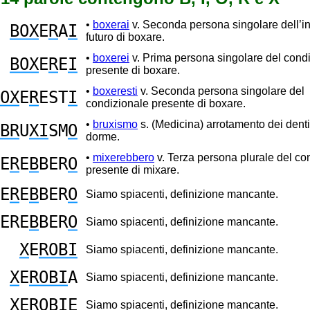
•
boxerai
v. Seconda persona singolare dell’in
BOX
E
R
A
I
futuro di boxare.
•
boxerei
v. Prima persona singolare del cond
BOX
E
R
E
I
presente di boxare.
•
boxeresti
v. Seconda persona singolare del
OX
E
R
EST
I
condizionale presente di boxare.
•
bruxismo
s. (Medicina) arrotamento dei denti
BR
U
XI
SM
O
dorme.
•
mixerebbero
v. Terza persona plurale del co
E
R
E
B
BER
O
presente di mixare.
E
R
E
B
BER
O
Siamo spiacenti, definizione mancante.
ERE
B
BER
O
Siamo spiacenti, definizione mancante.
X
E
ROBI
Siamo spiacenti, definizione mancante.
X
E
ROBI
A
Siamo spiacenti, definizione mancante.
X
E
ROBI
E
Siamo spiacenti, definizione mancante.