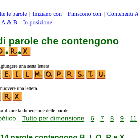
te le parole
Iniziano con
Finiscono con
Contenenti 
|
|
|
i A & B
In posizione
|
 di parole che contengono
•
•
ggiungere una sesta lettera
imuovere una lettera
odificare la dimensione delle parole
bético
Tutto per dimensione
6
7
8
9
11
14 parole contengono B, I, O, R e X