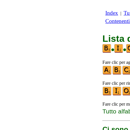
Index
Tut
|
Contenent
Lista
•
•
Fare clic per a
Fare clic per r
Fare clic per m
Tutto alfa
Ci sono 