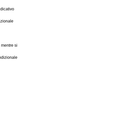
dicativo
izionale
 mentre si
ndizionale