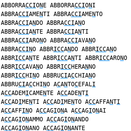
ABBORRA
CCI
O
N
E ABBORRA
CCI
O
N
I
ABBRA
CCI
AME
N
TI ABBRA
CCI
AME
N
TO
ABBRA
CCI
A
N
DO ABBRA
CCI
A
N
O
ABBRA
CCI
A
N
TE ABBRA
CCI
A
N
TI
ABBRA
CCI
ARO
N
O ABBRA
CCI
AVA
N
O
ABBRA
CCIN
O ABBR
ICC
A
N
DO ABBR
ICC
A
N
O
ABBR
ICC
A
N
TE ABBR
ICC
A
N
TI ABBR
ICC
ARO
N
O
ABBR
ICC
AVA
N
O ABBR
ICC
HERA
N
NO
ABBR
ICC
HI
N
O ABBRU
CI
A
C
CHIA
N
O
ABBRU
CI
A
C
CHI
N
O A
C
A
N
TO
C
EFAL
I
A
CC
ADEM
I
CAME
N
TE A
CC
ADE
N
T
I
A
CC
AD
I
ME
N
TI A
CC
AD
I
ME
N
TO A
CC
AFFA
N
T
I
A
CC
AFF
IN
O A
CC
AG
I
O
N
A A
CC
AG
I
O
N
AI
A
CC
AG
I
O
N
AMMO A
CC
AG
I
O
N
ANDO
A
CC
AG
I
O
N
ANO A
CC
AG
I
O
N
ANTE