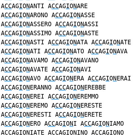
A
CC
AG
I
O
N
ANTI A
CC
AG
I
O
N
ARE
A
CC
AG
I
O
N
ARONO A
CC
AG
I
O
N
ASSE
A
CC
AG
I
O
N
ASSERO A
CC
AG
I
O
N
ASSI
A
CC
AG
I
O
N
ASSIMO A
CC
AG
I
O
N
ASTE
A
CC
AG
I
O
N
ASTI A
CC
AG
I
O
N
ATA A
CC
AG
I
O
N
ATE
A
CC
AG
I
O
N
ATI A
CC
AG
I
O
N
ATO A
CC
AG
I
O
N
AVA
A
CC
AG
I
O
N
AVAMO A
CC
AG
I
O
N
AVANO
A
CC
AG
I
O
N
AVATE A
CC
AG
I
O
N
AVI
A
CC
AG
I
O
N
AVO A
CC
AG
I
O
N
ERA A
CC
AG
I
O
N
ERAI
A
CC
AG
I
O
N
ERANNO A
CC
AG
I
O
N
EREBBE
A
CC
AG
I
O
N
EREI A
CC
AG
I
O
N
EREMMO
A
CC
AG
I
O
N
EREMO A
CC
AG
I
O
N
ERESTE
A
CC
AG
I
O
N
ERESTI A
CC
AG
I
O
N
ERETE
A
CC
AG
I
O
N
ERO A
CC
AG
I
O
N
I A
CC
AG
I
O
N
IAMO
A
CC
AG
I
O
N
IATE A
CC
AG
I
O
N
INO A
CC
AG
I
O
N
O