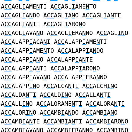
A
CC
AGL
I
AME
N
TI A
CC
AGL
I
AME
N
TO
A
CC
AGL
I
A
N
DO A
CC
AGL
I
A
N
O A
CC
AGL
I
A
N
TE
A
CC
AGL
I
A
N
TI A
CC
AGL
I
ARO
N
O
A
CC
AGL
I
AVA
N
O A
CC
AGL
I
ERA
N
NO A
CC
AGL
IN
O
A
CC
ALAPP
I
ACA
N
I A
CC
ALAPP
I
AME
N
TI
A
CC
ALAPP
I
AME
N
TO A
CC
ALAPP
I
A
N
DO
A
CC
ALAPP
I
A
N
O A
CC
ALAPP
I
A
N
TE
A
CC
ALAPP
I
A
N
TI A
CC
ALAPP
I
ARO
N
O
A
CC
ALAPP
I
AVA
N
O A
CC
ALAPP
I
ERA
N
NO
A
CC
ALAPP
IN
O A
CC
ALCA
N
T
I
A
CC
ALCH
IN
O
A
CC
ALDA
N
T
I
A
CC
ALD
IN
O A
CC
ALLA
N
T
I
A
CC
ALL
IN
O A
CC
ALORAME
N
T
I
A
CC
ALORA
N
T
I
A
CC
ALOR
IN
O A
CC
AMB
I
A
N
DO A
CC
AMB
I
A
N
O
A
CC
AMB
I
A
N
TE A
CC
AMB
I
A
N
TI A
CC
AMB
I
ARO
N
O
A
CC
AMB
I
AVA
N
O A
CC
AMB
I
ERA
N
NO A
CC
AMB
IN
O