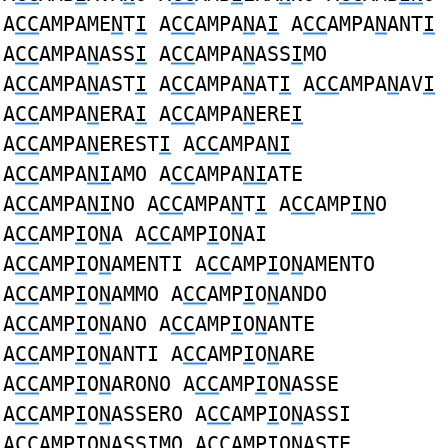
A
CC
AMPAME
N
T
I
A
CC
AMPA
N
A
I
A
CC
AMPA
N
ANT
I
A
CC
AMPA
N
ASS
I
A
CC
AMPA
N
ASS
I
MO
A
CC
AMPA
N
AST
I
A
CC
AMPA
N
AT
I
A
CC
AMPA
N
AV
I
A
CC
AMPA
N
ERA
I
A
CC
AMPA
N
ERE
I
A
CC
AMPA
N
EREST
I
A
CC
AMPA
NI
A
CC
AMPA
NI
AMO A
CC
AMPA
NI
ATE
A
CC
AMPA
NI
NO A
CC
AMPA
N
T
I
A
CC
AMP
IN
O
A
CC
AMP
I
O
N
A A
CC
AMP
I
O
N
AI
A
CC
AMP
I
O
N
AMENTI A
CC
AMP
I
O
N
AMENTO
A
CC
AMP
I
O
N
AMMO A
CC
AMP
I
O
N
ANDO
A
CC
AMP
I
O
N
ANO A
CC
AMP
I
O
N
ANTE
A
CC
AMP
I
O
N
ANTI A
CC
AMP
I
O
N
ARE
A
CC
AMP
I
O
N
ARONO A
CC
AMP
I
O
N
ASSE
A
CC
AMP
I
O
N
ASSERO A
CC
AMP
I
O
N
ASSI
A
CC
AMP
I
O
N
ASSIMO A
CC
AMP
I
O
N
ASTE