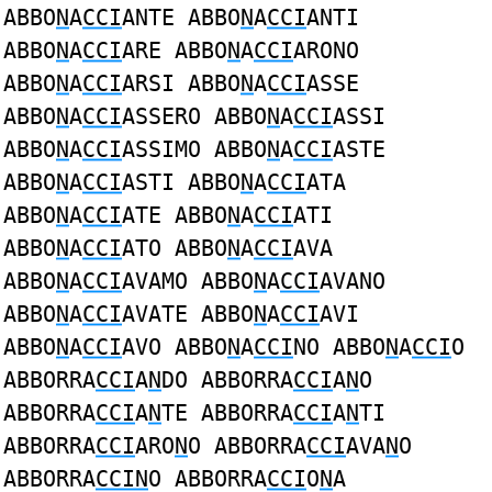
ABBO
N
A
CCI
ANTE ABBO
N
A
CCI
ANTI
ABBO
N
A
CCI
ARE ABBO
N
A
CCI
ARONO
ABBO
N
A
CCI
ARSI ABBO
N
A
CCI
ASSE
ABBO
N
A
CCI
ASSERO ABBO
N
A
CCI
ASSI
ABBO
N
A
CCI
ASSIMO ABBO
N
A
CCI
ASTE
ABBO
N
A
CCI
ASTI ABBO
N
A
CCI
ATA
ABBO
N
A
CCI
ATE ABBO
N
A
CCI
ATI
ABBO
N
A
CCI
ATO ABBO
N
A
CCI
AVA
ABBO
N
A
CCI
AVAMO ABBO
N
A
CCI
AVANO
ABBO
N
A
CCI
AVATE ABBO
N
A
CCI
AVI
ABBO
N
A
CCI
AVO ABBO
N
A
CCI
NO ABBO
N
A
CCI
O
ABBORRA
CCI
A
N
DO ABBORRA
CCI
A
N
O
ABBORRA
CCI
A
N
TE ABBORRA
CCI
A
N
TI
ABBORRA
CCI
ARO
N
O ABBORRA
CCI
AVA
N
O
ABBORRA
CCIN
O ABBORRA
CCI
O
N
A