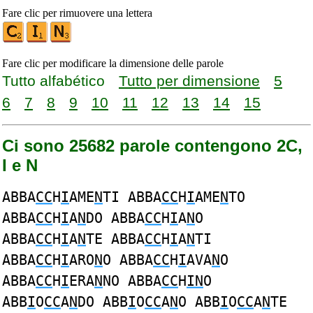
Fare clic per rimuovere una lettera
Fare clic per modificare la dimensione delle parole
Tutto alfabético
Tutto per dimensione
5
6
7
8
9
10
11
12
13
14
15
Ci sono 25682 parole contengono 2C,
I e N
ABBA
CC
H
I
AME
N
TI ABBA
CC
H
I
AME
N
TO
ABBA
CC
H
I
A
N
DO ABBA
CC
H
I
A
N
O
ABBA
CC
H
I
A
N
TE ABBA
CC
H
I
A
N
TI
ABBA
CC
H
I
ARO
N
O ABBA
CC
H
I
AVA
N
O
ABBA
CC
H
I
ERA
N
NO ABBA
CC
H
IN
O
ABB
I
O
CC
A
N
DO ABB
I
O
CC
A
N
O ABB
I
O
CC
A
N
TE