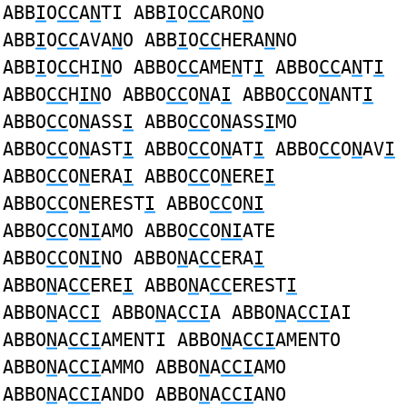
ABB
I
O
CC
A
N
TI ABB
I
O
CC
ARO
N
O
ABB
I
O
CC
AVA
N
O ABB
I
O
CC
HERA
N
NO
ABB
I
O
CC
HI
N
O ABBO
CC
AME
N
T
I
ABBO
CC
A
N
T
I
ABBO
CC
H
IN
O ABBO
CC
O
N
A
I
ABBO
CC
O
N
ANT
I
ABBO
CC
O
N
ASS
I
ABBO
CC
O
N
ASS
I
MO
ABBO
CC
O
N
AST
I
ABBO
CC
O
N
AT
I
ABBO
CC
O
N
AV
I
ABBO
CC
O
N
ERA
I
ABBO
CC
O
N
ERE
I
ABBO
CC
O
N
EREST
I
ABBO
CC
O
NI
ABBO
CC
O
NI
AMO ABBO
CC
O
NI
ATE
ABBO
CC
O
NI
NO ABBO
N
A
CC
ERA
I
ABBO
N
A
CC
ERE
I
ABBO
N
A
CC
EREST
I
ABBO
N
A
CCI
ABBO
N
A
CCI
A ABBO
N
A
CCI
AI
ABBO
N
A
CCI
AMENTI ABBO
N
A
CCI
AMENTO
ABBO
N
A
CCI
AMMO ABBO
N
A
CCI
AMO
ABBO
N
A
CCI
ANDO ABBO
N
A
CCI
ANO