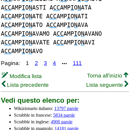
A
CC
AMP
I
O
N
ASTI A
CC
AMP
I
O
N
ATA
A
CC
AMP
I
O
N
ATE A
CC
AMP
I
O
N
ATI
A
CC
AMP
I
O
N
ATO A
CC
AMP
I
O
N
AVA
A
CC
AMP
I
O
N
AVAMO A
CC
AMP
I
O
N
AVANO
A
CC
AMP
I
O
N
AVATE A
CC
AMP
I
O
N
AVI
A
CC
AMP
I
O
N
AVO
Pagina:
1
2
3
4
111
•••
Torna all'inizio
Modifica lista
Lista precedente
Lista seguente
Vedi questo elenco per:
Wikizionario italiano:
13797 parole
Scrabble in francese:
5834 parole
Scrabble in inglese:
4900 parole
Scrabble in spagnolo:
14181 parole