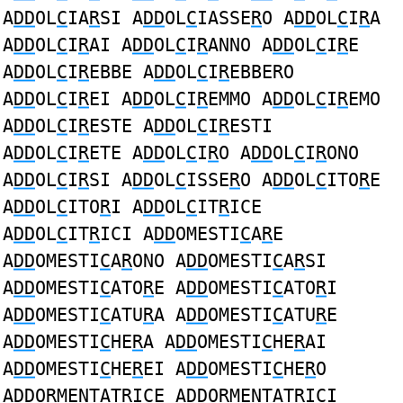
A
DD
OL
C
IA
R
SI A
DD
OL
C
IASSE
R
O A
DD
OL
C
I
R
A
A
DD
OL
C
I
R
AI A
DD
OL
C
I
R
ANNO A
DD
OL
C
I
R
E
A
DD
OL
C
I
R
EBBE A
DD
OL
C
I
R
EBBERO
A
DD
OL
C
I
R
EI A
DD
OL
C
I
R
EMMO A
DD
OL
C
I
R
EMO
A
DD
OL
C
I
R
ESTE A
DD
OL
C
I
R
ESTI
A
DD
OL
C
I
R
ETE A
DD
OL
C
I
R
O A
DD
OL
C
I
R
ONO
A
DD
OL
C
I
R
SI A
DD
OL
C
ISSE
R
O A
DD
OL
C
ITO
R
E
A
DD
OL
C
ITO
R
I A
DD
OL
C
IT
R
ICE
A
DD
OL
C
IT
R
ICI A
DD
OMESTI
C
A
R
E
A
DD
OMESTI
C
A
R
ONO A
DD
OMESTI
C
A
R
SI
A
DD
OMESTI
C
ATO
R
E A
DD
OMESTI
C
ATO
R
I
A
DD
OMESTI
C
ATU
R
A A
DD
OMESTI
C
ATU
R
E
A
DD
OMESTI
C
HE
R
A A
DD
OMESTI
C
HE
R
AI
A
DD
OMESTI
C
HE
R
EI A
DD
OMESTI
C
HE
R
O
A
DD
O
R
MENTATRI
C
E A
DD
O
R
MENTATRI
C
I