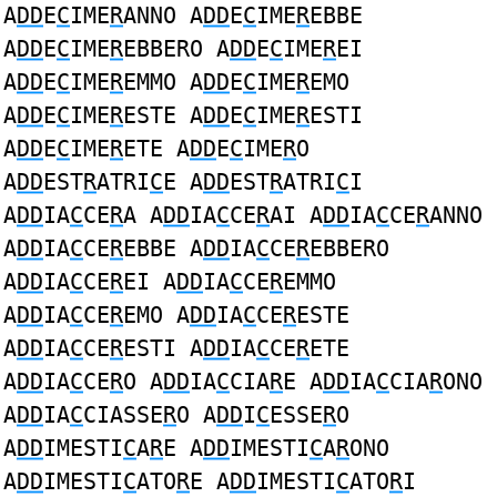
A
DD
E
C
IME
R
ANNO A
DD
E
C
IME
R
EBBE
A
DD
E
C
IME
R
EBBERO A
DD
E
C
IME
R
EI
A
DD
E
C
IME
R
EMMO A
DD
E
C
IME
R
EMO
A
DD
E
C
IME
R
ESTE A
DD
E
C
IME
R
ESTI
A
DD
E
C
IME
R
ETE A
DD
E
C
IME
R
O
A
DD
EST
R
ATRI
C
E A
DD
EST
R
ATRI
C
I
A
DD
IA
C
CE
R
A A
DD
IA
C
CE
R
AI A
DD
IA
C
CE
R
ANNO
A
DD
IA
C
CE
R
EBBE A
DD
IA
C
CE
R
EBBERO
A
DD
IA
C
CE
R
EI A
DD
IA
C
CE
R
EMMO
A
DD
IA
C
CE
R
EMO A
DD
IA
C
CE
R
ESTE
A
DD
IA
C
CE
R
ESTI A
DD
IA
C
CE
R
ETE
A
DD
IA
C
CE
R
O A
DD
IA
C
CIA
R
E A
DD
IA
C
CIA
R
ONO
A
DD
IA
C
CIASSE
R
O A
DD
I
C
ESSE
R
O
A
DD
IMESTI
C
A
R
E A
DD
IMESTI
C
A
R
ONO
A
DD
IMESTI
C
ATO
R
E A
DD
IMESTI
C
ATO
R
I