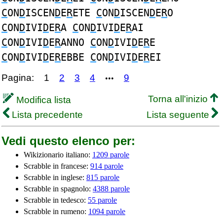
C
ON
D
ISCEN
D
E
R
ETE
C
ON
D
ISCEN
D
E
R
O
C
ON
D
IVI
D
E
R
A
C
ON
D
IVI
D
E
R
AI
C
ON
D
IVI
D
E
R
ANNO
C
ON
D
IVI
D
E
R
E
C
ON
D
IVI
D
E
R
EBBE
C
ON
D
IVI
D
E
R
EI
Pagina:
1
2
3
4
9
•••
Torna all'inizio
Modifica lista
Lista precedente
Lista seguente
Vedi questo elenco per:
Wikizionario italiano:
1209 parole
Scrabble in francese:
914 parole
Scrabble in inglese:
815 parole
Scrabble in spagnolo:
4388 parole
Scrabble in tedesco:
55 parole
Scrabble in rumeno:
1094 parole