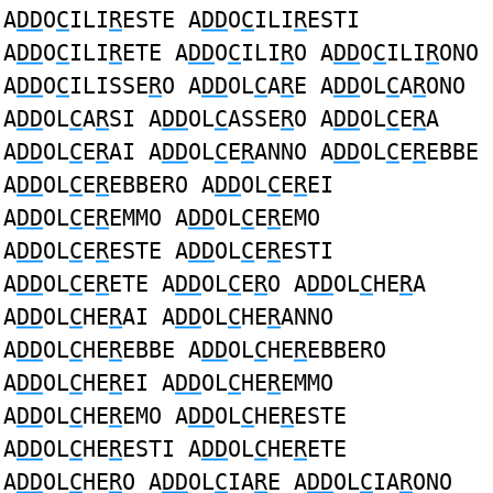
A
DD
O
C
ILI
R
ESTE A
DD
O
C
ILI
R
ESTI
A
DD
O
C
ILI
R
ETE A
DD
O
C
ILI
R
O A
DD
O
C
ILI
R
ONO
A
DD
O
C
ILISSE
R
O A
DD
OL
C
A
R
E A
DD
OL
C
A
R
ONO
A
DD
OL
C
A
R
SI A
DD
OL
C
ASSE
R
O A
DD
OL
C
E
R
A
A
DD
OL
C
E
R
AI A
DD
OL
C
E
R
ANNO A
DD
OL
C
E
R
EBBE
A
DD
OL
C
E
R
EBBERO A
DD
OL
C
E
R
EI
A
DD
OL
C
E
R
EMMO A
DD
OL
C
E
R
EMO
A
DD
OL
C
E
R
ESTE A
DD
OL
C
E
R
ESTI
A
DD
OL
C
E
R
ETE A
DD
OL
C
E
R
O A
DD
OL
C
HE
R
A
A
DD
OL
C
HE
R
AI A
DD
OL
C
HE
R
ANNO
A
DD
OL
C
HE
R
EBBE A
DD
OL
C
HE
R
EBBERO
A
DD
OL
C
HE
R
EI A
DD
OL
C
HE
R
EMMO
A
DD
OL
C
HE
R
EMO A
DD
OL
C
HE
R
ESTE
A
DD
OL
C
HE
R
ESTI A
DD
OL
C
HE
R
ETE
A
DD
OL
C
HE
R
O A
DD
OL
C
IA
R
E A
DD
OL
C
IA
R
ONO