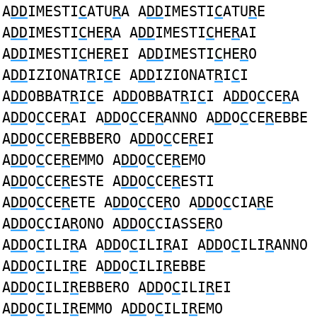
A
DD
IMESTI
C
ATU
R
A A
DD
IMESTI
C
ATU
R
E
A
DD
IMESTI
C
HE
R
A A
DD
IMESTI
C
HE
R
AI
A
DD
IMESTI
C
HE
R
EI A
DD
IMESTI
C
HE
R
O
A
DD
IZIONAT
R
I
C
E A
DD
IZIONAT
R
I
C
I
A
DD
OBBAT
R
I
C
E A
DD
OBBAT
R
I
C
I A
DD
O
C
CE
R
A
A
DD
O
C
CE
R
AI A
DD
O
C
CE
R
ANNO A
DD
O
C
CE
R
EBBE
A
DD
O
C
CE
R
EBBERO A
DD
O
C
CE
R
EI
A
DD
O
C
CE
R
EMMO A
DD
O
C
CE
R
EMO
A
DD
O
C
CE
R
ESTE A
DD
O
C
CE
R
ESTI
A
DD
O
C
CE
R
ETE A
DD
O
C
CE
R
O A
DD
O
C
CIA
R
E
A
DD
O
C
CIA
R
ONO A
DD
O
C
CIASSE
R
O
A
DD
O
C
ILI
R
A A
DD
O
C
ILI
R
AI A
DD
O
C
ILI
R
ANNO
A
DD
O
C
ILI
R
E A
DD
O
C
ILI
R
EBBE
A
DD
O
C
ILI
R
EBBERO A
DD
O
C
ILI
R
EI
A
DD
O
C
ILI
R
EMMO A
DD
O
C
ILI
R
EMO