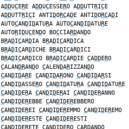
A
DD
U
C
E
R
E A
DD
U
C
ESSE
R
O A
DD
UTT
R
I
C
E
A
DD
UTT
R
I
C
I ANTI
D
O
RC
A
D
E ANTI
D
O
RC
A
D
I
AUTO
C
AN
D
I
D
ATU
R
A AUTO
C
AN
D
I
D
ATU
R
E
AUTO
R
I
D
U
C
EN
D
O BO
C
CIA
RD
AN
D
O
B
R
A
D
I
C
AR
D
IA B
R
A
D
I
C
AR
D
ICA
B
R
A
D
I
C
AR
D
ICHE B
R
A
D
I
C
AR
D
ICI
B
R
A
D
I
C
AR
D
ICO B
R
A
D
I
C
AR
D
IE
C
A
DD
E
R
O
C
ALAN
DR
AN
D
O
C
ALEN
D
A
R
IZZAN
D
O
C
AN
D
I
D
A
R
E
C
AN
D
I
D
A
R
ONO
C
AN
D
I
D
A
R
SI
C
AN
D
I
D
ASSE
R
O
C
AN
D
I
D
ATU
R
A
C
AN
D
I
D
ATU
R
E
C
AN
D
I
D
E
R
A
C
AN
D
I
D
E
R
AI
C
AN
D
I
D
E
R
ANNO
C
AN
D
I
D
E
R
EBBE
C
AN
D
I
D
E
R
EBBERO
C
AN
D
I
D
E
R
EI
C
AN
D
I
D
E
R
EMMO
C
AN
D
I
D
E
R
EMO
C
AN
D
I
D
E
R
ESTE
C
AN
D
I
D
E
R
ESTI
C
AN
D
I
D
E
R
ETE
C
AN
D
I
D
E
R
O
C
A
RD
AN
D
O