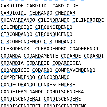
C
A
RD
II
D
E
C
A
RD
II
D
I
C
A
RD
IOI
D
E
C
A
RD
IOI
D
I
C
E
DR
AN
D
O
C
HE
DD
A
R
C
HIAVA
RD
AN
D
O
C
ILIN
DR
AN
D
O
C
ILIN
DR
OI
D
E
C
ILIN
DR
OI
D
I
C
I
R
CONCI
D
EN
D
O
C
I
R
CON
D
AN
D
O
C
I
R
CON
D
UCEN
D
O
C
I
R
CONFON
D
EN
D
O
C
I
R
CUN
D
AN
D
O
C
LE
R
O
D
EN
D
RI
C
LE
R
O
D
EN
D
RO
C
OA
D
E
R
EN
D
O
C
O
D
A
RD
A
C
O
D
A
RD
AMENTE
C
O
D
A
RD
E
C
O
D
A
RD
I
C
O
D
A
RD
IA
C
O
D
A
RD
IE
C
O
D
A
RD
IGIA
C
O
D
A
RD
IGIE
C
O
D
A
RD
O
C
OMP
R
AVEN
D
EN
D
O
C
OMP
R
EN
D
EN
D
O
C
ONCO
RD
AN
D
O
C
ON
D
ECO
R
AN
D
O
C
ON
D
ESCEN
D
E
R
E
C
ON
D
ETE
R
MINAN
D
O
C
ON
D
ISCEN
D
E
R
A
C
ON
D
ISCEN
D
E
R
AI
C
ON
D
ISCEN
D
E
R
E
C
ON
D
ISCEN
D
E
R
EI
C
ON
D
ISCEN
D
E
R
EMO