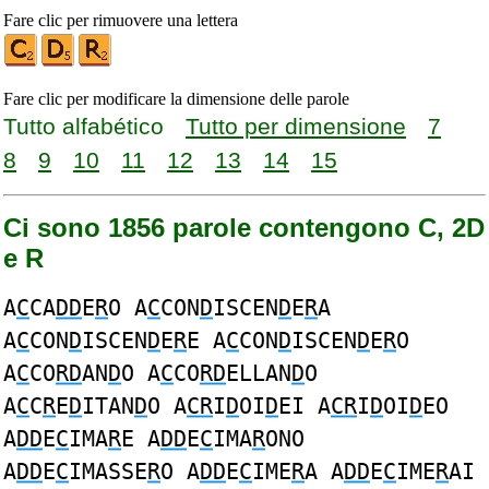
Fare clic per rimuovere una lettera
Fare clic per modificare la dimensione delle parole
Tutto alfabético
Tutto per dimensione
7
8
9
10
11
12
13
14
15
Ci sono 1856 parole contengono C, 2D
e R
A
C
CA
DD
E
R
O A
C
CON
D
ISCEN
D
E
R
A
A
C
CON
D
ISCEN
D
E
R
E A
C
CON
D
ISCEN
D
E
R
O
A
C
CO
RD
AN
D
O A
C
CO
RD
ELLAN
D
O
A
C
C
R
E
D
ITAN
D
O A
CR
I
D
OI
D
EI A
CR
I
D
OI
D
EO
A
DD
E
C
IMA
R
E A
DD
E
C
IMA
R
ONO
A
DD
E
C
IMASSE
R
O A
DD
E
C
IME
R
A A
DD
E
C
IME
R
AI