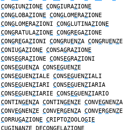
C
ON
G
IUN
Z
ION
E
C
ON
G
IURA
Z
ION
E
C
ON
G
LOBA
Z
ION
E
C
ON
G
LOM
E
RA
Z
IONE
C
ON
G
LOM
E
RA
Z
IONI
C
ON
G
LUTINA
Z
ION
E
C
ON
G
RATULA
Z
ION
E
C
ON
G
R
E
GA
Z
IONE
C
ON
G
R
E
GA
Z
IONI
C
ON
G
RU
E
N
Z
A
C
ON
G
RU
E
N
Z
E
C
ONIU
G
A
Z
ION
E
C
ONSA
G
RA
Z
ION
E
C
ONS
EG
RA
Z
IONE
C
ONS
EG
RA
Z
IONI
C
ONS
EG
UEN
Z
A
C
ONS
EG
UEN
Z
E
C
ONS
EG
UEN
Z
IALE
C
ONS
EG
UEN
Z
IALI
C
ONS
EG
UEN
Z
IARI
C
ONS
EG
UEN
Z
IARIA
C
ONS
EG
UEN
Z
IARIE
C
ONS
EG
UEN
Z
IARIO
C
ONTIN
GE
N
Z
A
C
ONTIN
GE
N
Z
E
C
ONV
EG
NEN
Z
A
C
ONV
EG
NEN
Z
E
C
ONV
E
R
G
EN
Z
A
C
ONV
E
R
G
EN
Z
E
C
ORRU
G
A
Z
ION
E
C
RIPTO
Z
OOLO
G
I
E
C
U
G
INAN
ZE
D
EC
ON
G
ELA
Z
IONE