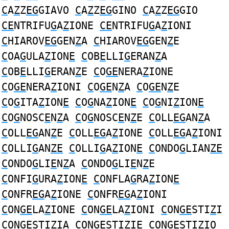
C
A
Z
Z
EG
GIAVO
C
A
Z
Z
EG
GINO
C
A
Z
Z
EG
GIO
CE
NTRIFU
G
A
Z
IONE
CE
NTRIFU
G
A
Z
IONI
C
HIAROV
EG
GEN
Z
A
C
HIAROV
EG
GEN
Z
E
C
OA
G
ULA
Z
ION
E
C
OB
E
LLI
G
ERAN
Z
A
C
OB
E
LLI
G
ERAN
Z
E
C
O
GE
NERA
Z
IONE
C
O
GE
NERA
Z
IONI
C
O
GE
N
Z
A
C
O
GE
N
Z
E
C
O
G
ITA
Z
ION
E
C
O
G
NA
Z
ION
E
C
O
G
NI
Z
ION
E
C
O
G
NOSC
E
N
Z
A
C
O
G
NOSC
E
N
Z
E
C
OLL
EG
AN
Z
A
C
OLL
EG
AN
Z
E
C
OLL
EG
A
Z
IONE
C
OLL
EG
A
Z
IONI
C
OLLI
G
AN
ZE
C
OLLI
G
A
Z
ION
E
C
ONDO
G
LIAN
ZE
C
ONDO
G
LI
E
N
Z
A
C
ONDO
G
LI
E
N
Z
E
C
ONFI
G
URA
Z
ION
E
C
ONFLA
G
RA
Z
ION
E
C
ONFR
EG
A
Z
IONE
C
ONFR
EG
A
Z
IONI
C
ON
GE
LA
Z
IONE
C
ON
GE
LA
Z
IONI
C
ON
GE
STI
Z
I
C
ON
GE
STI
Z
IA
C
ON
GE
STI
Z
IE
C
ON
GE
STI
Z
IO