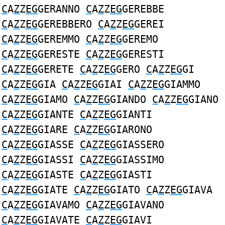
C
A
Z
Z
EG
GERANNO
C
A
Z
Z
EG
GEREBBE
C
A
Z
Z
EG
GEREBBERO
C
A
Z
Z
EG
GEREI
C
A
Z
Z
EG
GEREMMO
C
A
Z
Z
EG
GEREMO
C
A
Z
Z
EG
GERESTE
C
A
Z
Z
EG
GERESTI
C
A
Z
Z
EG
GERETE
C
A
Z
Z
EG
GERO
C
A
Z
Z
EG
GI
C
A
Z
Z
EG
GIA
C
A
Z
Z
EG
GIAI
C
A
Z
Z
EG
GIAMMO
C
A
Z
Z
EG
GIAMO
C
A
Z
Z
EG
GIANDO
C
A
Z
Z
EG
GIANO
C
A
Z
Z
EG
GIANTE
C
A
Z
Z
EG
GIANTI
C
A
Z
Z
EG
GIARE
C
A
Z
Z
EG
GIARONO
C
A
Z
Z
EG
GIASSE
C
A
Z
Z
EG
GIASSERO
C
A
Z
Z
EG
GIASSI
C
A
Z
Z
EG
GIASSIMO
C
A
Z
Z
EG
GIASTE
C
A
Z
Z
EG
GIASTI
C
A
Z
Z
EG
GIATE
C
A
Z
Z
EG
GIATO
C
A
Z
Z
EG
GIAVA
C
A
Z
Z
EG
GIAVAMO
C
A
Z
Z
EG
GIAVANO
C
A
Z
Z
EG
GIAVATE
C
A
Z
Z
EG
GIAVI