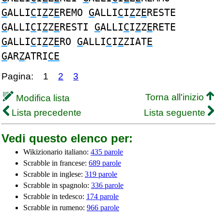
G
ALLI
C
I
Z
Z
E
REMO
G
ALLI
C
I
Z
Z
E
RESTE
G
ALLI
C
I
Z
Z
E
RESTI
G
ALLI
C
I
Z
Z
E
RETE
G
ALLI
C
I
Z
Z
E
RO
G
ALLI
C
I
Z
ZIAT
E
G
AR
Z
ATRI
CE
Pagina:
1
2
3
Torna all'inizio
Modifica lista
Lista precedente
Lista seguente
Vedi questo elenco per:
Wikizionario italiano:
435 parole
Scrabble in francese:
689 parole
Scrabble in inglese:
319 parole
Scrabble in spagnolo:
336 parole
Scrabble in tedesco:
174 parole
Scrabble in rumeno:
966 parole