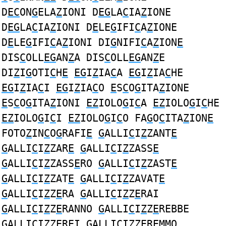
D
EC
ON
G
ELA
Z
IONI D
EG
LA
C
IA
Z
IONE
D
EG
LA
C
IA
Z
IONI D
E
LE
G
IFI
C
A
Z
IONE
D
E
LE
G
IFI
C
A
Z
IONI DI
G
NIFI
C
A
Z
ION
E
DIS
C
OLL
EG
AN
Z
A DIS
C
OLL
EG
AN
Z
E
DI
Z
I
G
OTI
C
H
E
EG
I
Z
IA
C
A
EG
I
Z
IA
C
HE
EG
I
Z
IA
C
I
EG
I
Z
IA
C
O
E
S
C
O
G
ITA
Z
IONE
E
S
C
O
G
ITA
Z
IONI
EZ
IOLO
G
I
C
A
EZ
IOLO
G
I
C
HE
EZ
IOLO
G
I
C
I
EZ
IOLO
G
I
C
O FA
G
O
C
ITA
Z
ION
E
FOTO
Z
IN
C
O
G
RAFI
E
G
ALLI
C
I
Z
ZANT
E
G
ALLI
C
I
Z
ZAR
E
G
ALLI
C
I
Z
ZASS
E
G
ALLI
C
I
Z
ZASS
E
RO
G
ALLI
C
I
Z
ZAST
E
G
ALLI
C
I
Z
ZAT
E
G
ALLI
C
I
Z
ZAVAT
E
G
ALLI
C
I
Z
Z
E
RA
G
ALLI
C
I
Z
Z
E
RAI
G
ALLI
C
I
Z
Z
E
RANNO
G
ALLI
C
I
Z
Z
E
REBBE
G
ALLI
C
I
Z
Z
E
REI
G
ALLI
C
I
Z
Z
E
REMMO