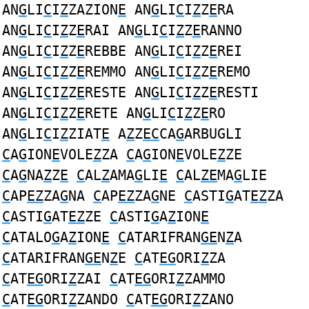
AN
G
LI
C
I
Z
ZAZION
E
AN
G
LI
C
I
Z
Z
E
RA
AN
G
LI
C
I
Z
Z
E
RAI AN
G
LI
C
I
Z
Z
E
RANNO
AN
G
LI
C
I
Z
Z
E
REBBE AN
G
LI
C
I
Z
Z
E
REI
AN
G
LI
C
I
Z
Z
E
REMMO AN
G
LI
C
I
Z
Z
E
REMO
AN
G
LI
C
I
Z
Z
E
RESTE AN
G
LI
C
I
Z
Z
E
RESTI
AN
G
LI
C
I
Z
Z
E
RETE AN
G
LI
C
I
Z
Z
E
RO
AN
G
LI
C
I
Z
ZIAT
E
A
Z
Z
EC
CA
G
ARBUGLI
C
A
G
ION
E
VOLE
Z
ZA
C
A
G
ION
E
VOLE
Z
ZE
C
A
G
NA
Z
Z
E
C
AL
Z
AMA
G
LI
E
C
AL
ZE
MA
G
LIE
C
AP
EZ
ZA
G
NA
C
AP
EZ
ZA
G
NE
C
ASTI
G
AT
EZ
ZA
C
ASTI
G
AT
EZ
ZE
C
ASTI
G
A
Z
ION
E
C
ATALO
G
A
Z
ION
E
C
ATARIFRAN
GE
N
Z
A
C
ATARIFRAN
GE
N
Z
E
C
AT
EG
ORI
Z
ZA
C
AT
EG
ORI
Z
ZAI
C
AT
EG
ORI
Z
ZAMMO
C
AT
EG
ORI
Z
ZANDO
C
AT
EG
ORI
Z
ZANO