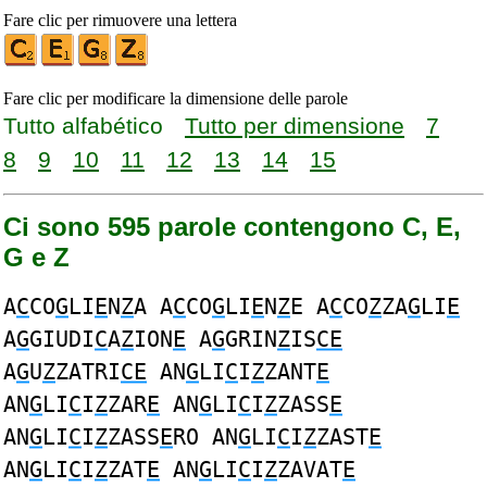
Fare clic per rimuovere una lettera
Fare clic per modificare la dimensione delle parole
Tutto alfabético
Tutto per dimensione
7
8
9
10
11
12
13
14
15
Ci sono 595 parole contengono C, E,
G e Z
A
C
CO
G
LI
E
N
Z
A A
C
CO
G
LI
E
N
Z
E A
C
CO
Z
ZA
G
LI
E
A
G
GIUDI
C
A
Z
ION
E
A
G
GRIN
Z
IS
CE
A
G
U
Z
ZATRI
CE
AN
G
LI
C
I
Z
ZANT
E
AN
G
LI
C
I
Z
ZAR
E
AN
G
LI
C
I
Z
ZASS
E
AN
G
LI
C
I
Z
ZASS
E
RO AN
G
LI
C
I
Z
ZAST
E
AN
G
LI
C
I
Z
ZAT
E
AN
G
LI
C
I
Z
ZAVAT
E