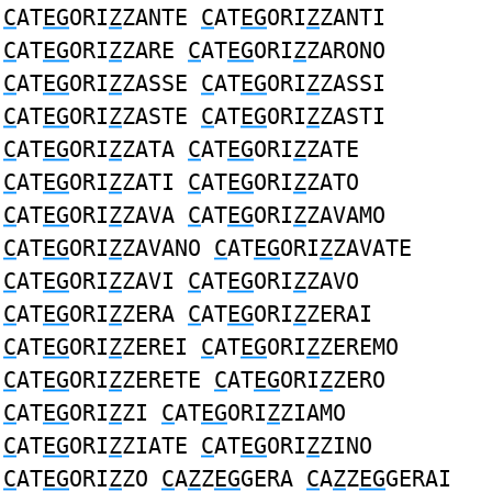
C
AT
EG
ORI
Z
ZANTE
C
AT
EG
ORI
Z
ZANTI
C
AT
EG
ORI
Z
ZARE
C
AT
EG
ORI
Z
ZARONO
C
AT
EG
ORI
Z
ZASSE
C
AT
EG
ORI
Z
ZASSI
C
AT
EG
ORI
Z
ZASTE
C
AT
EG
ORI
Z
ZASTI
C
AT
EG
ORI
Z
ZATA
C
AT
EG
ORI
Z
ZATE
C
AT
EG
ORI
Z
ZATI
C
AT
EG
ORI
Z
ZATO
C
AT
EG
ORI
Z
ZAVA
C
AT
EG
ORI
Z
ZAVAMO
C
AT
EG
ORI
Z
ZAVANO
C
AT
EG
ORI
Z
ZAVATE
C
AT
EG
ORI
Z
ZAVI
C
AT
EG
ORI
Z
ZAVO
C
AT
EG
ORI
Z
ZERA
C
AT
EG
ORI
Z
ZERAI
C
AT
EG
ORI
Z
ZEREI
C
AT
EG
ORI
Z
ZEREMO
C
AT
EG
ORI
Z
ZERETE
C
AT
EG
ORI
Z
ZERO
C
AT
EG
ORI
Z
ZI
C
AT
EG
ORI
Z
ZIAMO
C
AT
EG
ORI
Z
ZIATE
C
AT
EG
ORI
Z
ZINO
C
AT
EG
ORI
Z
ZO
C
A
Z
Z
EG
GERA
C
A
Z
Z
EG
GERAI