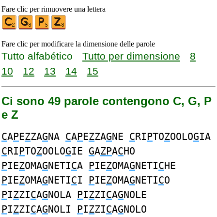
Fare clic per rimuovere una lettera
Fare clic per modificare la dimensione delle parole
Tutto alfabético
Tutto per dimensione
8
10
12
13
14
15
Ci sono 49 parole contengono C, G, P
e Z
C
A
P
E
Z
ZA
G
NA
C
A
P
E
Z
ZA
G
NE
C
RI
P
TO
Z
OOLO
G
IA
C
RI
P
TO
Z
OOLO
G
IE
G
A
ZP
A
C
HO
P
IE
Z
OMA
G
NETI
C
A
P
IE
Z
OMA
G
NETI
C
HE
P
IE
Z
OMA
G
NETI
C
I
P
IE
Z
OMA
G
NETI
C
O
P
I
Z
ZI
C
A
G
NOLA
P
I
Z
ZI
C
A
G
NOLE
P
I
Z
ZI
C
A
G
NOLI
P
I
Z
ZI
C
A
G
NOLO