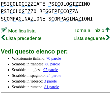
P
SI
C
OLO
G
I
Z
ZIATE
P
SI
C
OLO
G
I
Z
ZINO
P
SI
C
OLO
G
I
Z
ZO RE
G
GI
P
I
C
CO
Z
ZA
S
C
OM
P
A
G
INA
Z
IONE S
C
OM
P
A
G
INA
Z
IONI
Torna all'inizio
Modifica lista
Lista precedente
Lista seguente
Vedi questo elenco per:
Wikizionario italiano:
70 parole
Scrabble in francese:
86 parole
Scrabble in inglese:
97 parole
Scrabble in spagnolo:
24 parole
Scrabble in tedesco:
3 parole
Scrabble in rumeno:
81 parole