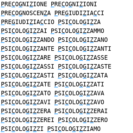
P
RE
C
O
G
NI
Z
IONE
P
RE
C
O
G
NI
Z
IONI
P
RE
C
O
G
NOSCEN
Z
A
P
RE
G
IUDI
Z
IA
C
CI
P
RE
G
IUDI
Z
IA
C
CIO
P
SI
C
OLO
G
I
Z
ZA
P
SI
C
OLO
G
I
Z
ZAI
P
SI
C
OLO
G
I
Z
ZAMMO
P
SI
C
OLO
G
I
Z
ZANDO
P
SI
C
OLO
G
I
Z
ZANO
P
SI
C
OLO
G
I
Z
ZANTE
P
SI
C
OLO
G
I
Z
ZANTI
P
SI
C
OLO
G
I
Z
ZARE
P
SI
C
OLO
G
I
Z
ZASSE
P
SI
C
OLO
G
I
Z
ZASSI
P
SI
C
OLO
G
I
Z
ZASTE
P
SI
C
OLO
G
I
Z
ZASTI
P
SI
C
OLO
G
I
Z
ZATA
P
SI
C
OLO
G
I
Z
ZATE
P
SI
C
OLO
G
I
Z
ZATI
P
SI
C
OLO
G
I
Z
ZATO
P
SI
C
OLO
G
I
Z
ZAVA
P
SI
C
OLO
G
I
Z
ZAVI
P
SI
C
OLO
G
I
Z
ZAVO
P
SI
C
OLO
G
I
Z
ZERA
P
SI
C
OLO
G
I
Z
ZERAI
P
SI
C
OLO
G
I
Z
ZEREI
P
SI
C
OLO
G
I
Z
ZERO
P
SI
C
OLO
G
I
Z
ZI
P
SI
C
OLO
G
I
Z
ZIAMO