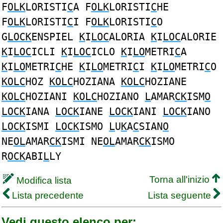
F
OLK
LORISTI
C
A F
OLK
LORISTI
C
HE
F
OLK
LORISTI
C
I F
OLK
LORISTI
C
O
G
LOCK
ENSPIEL
K
I
LOC
ALORIA
K
I
LOC
ALORIE
K
I
LOC
ICLI
K
I
LOC
ICLO
K
I
LO
METRI
C
A
K
I
LO
METRI
C
HE
K
I
LO
METRI
C
I
K
I
LO
METRI
C
O
KOLC
HOZ
KOLC
HOZIANA
KOLC
HOZIANE
KOLC
HOZIANI
KOLC
HOZIANO
L
AMAR
CK
ISM
O
LOCK
IANA
LOCK
IANE
LOCK
IANI
LOCK
IANO
LOCK
ISMI
LOCK
ISMO
L
U
K
A
C
SIAN
O
NE
OL
AMAR
CK
ISMI NE
OL
AMAR
CK
ISMO
R
OCK
ABI
L
LY
Torna all'inizio
Modifica lista
Lista precedente
Lista seguente
Vedi questo elenco per: