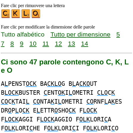
Fare clic per rimuovere una lettera
Fare clic per modificare la dimensione delle parole
Tutto alfabético
Tutto per dimensione
5
7
8
9
10
11
12
13
14
Ci sono 47 parole contengono C, K, L
e O
A
L
PENST
OCK
BA
CKLO
G B
L
A
CKO
UT
B
LOCK
BUSTER
C
ENT
OK
I
L
OMETRI
CLO
C
K
CO
C
K
TAI
L
CO
NTA
K
I
L
OMETRI
CO
RNF
L
A
K
ES
DR
O
P
L
O
CK
E
L
ETTR
O
SHO
CK
F
LOCK
F
LOCK
AGGI F
LOCK
AGGIO F
OLK
LORI
C
A
F
OLK
LORI
C
HE F
OLK
LORI
C
I F
OLK
LORI
C
O