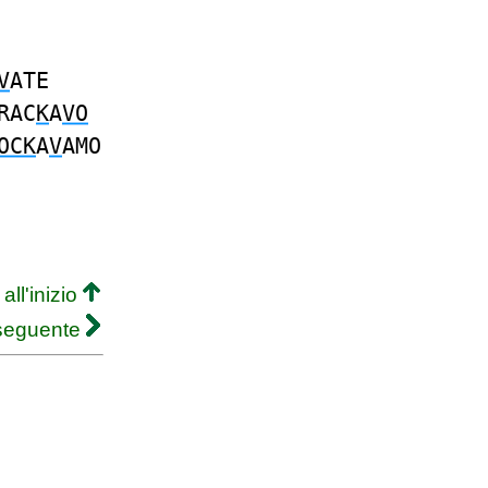
V
ATE
RAC
K
A
VO
OCK
A
V
AMO
all'inizio
 seguente