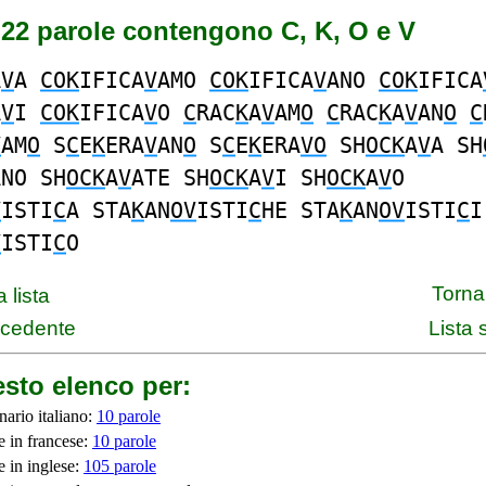
 22 parole contengono C, K, O e V
A
V
A
COK
IFICA
V
AMO
COK
IFICA
V
ANO
COK
IFICA
A
V
I
COK
IFICA
V
O
C
RAC
K
A
V
AM
O
C
RAC
K
A
V
AN
O
C
V
AM
O
S
C
E
K
ERA
V
AN
O
S
C
E
K
ERA
VO
SH
OCK
A
V
A SH
ANO SH
OCK
A
V
ATE SH
OCK
A
V
I SH
OCK
A
V
O
V
ISTI
C
A STA
K
AN
OV
ISTI
C
HE STA
K
AN
OV
ISTI
C
I
V
ISTI
C
O
Torna 
 lista
ecedente
Lista
sto elenco per:
nario italiano:
10 parole
e in francese:
10 parole
e in inglese:
105 parole