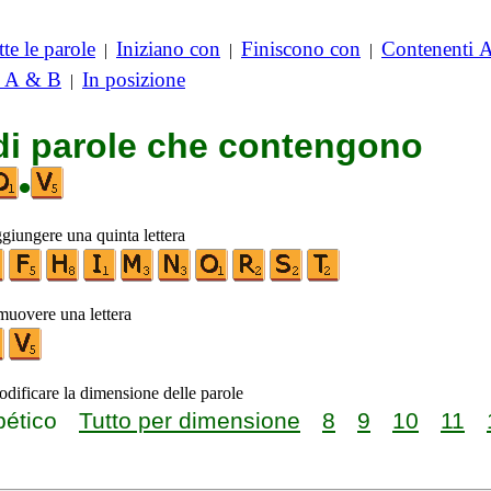
te le parole
Iniziano con
Finiscono con
Contenenti 
|
|
|
i A & B
In posizione
|
 di parole che contengono
•
ggiungere una quinta lettera
imuovere una lettera
odificare la dimensione delle parole
bético
Tutto per dimensione
8
9
10
11