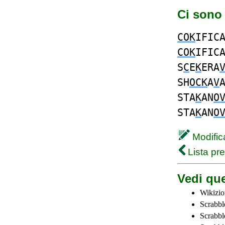
Ci sono
COK
IFIC
COK
IFIC
S
C
E
K
ERA
SH
OCK
A
V
STA
K
AN
O
STA
K
AN
O
Modifica
Lista pr
Vedi que
Wikizio
Scrabbl
Scrabbl