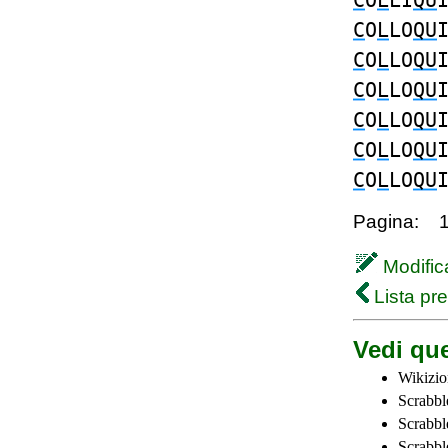
C
O
L
LI
QU
C
O
L
LO
QU
C
O
L
LO
QU
C
O
L
LO
QU
C
O
L
LO
QU
C
O
L
LO
QU
C
O
L
LO
QU
Pagina:
Modifica
Lista pr
Vedi que
Wikizio
Scrabbl
Scrabbl
Scrabbl