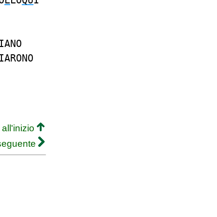
O
L
LO
QU
I
IANO
IARONO
all'inizio
 seguente