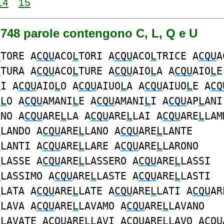
14
15
 748 parole contengono C, L, Q e U
L
TORE A
CQU
ACO
L
TORI A
CQU
ACO
L
TRICE A
CQU
A
L
TURA A
CQU
ACO
L
TURE A
CQU
AIO
L
A A
CQU
AIO
L
E
L
I A
CQU
AIO
L
O A
CQU
AIUO
L
A A
CQU
AIUO
L
E A
CQ
O
L
O A
CQU
AMANI
L
E A
CQU
AMANI
L
I A
CQU
AP
L
ANI
ANO A
CQU
ARE
L
LA A
CQU
ARE
L
LAI A
CQU
ARE
L
LAM
L
LANDO A
CQU
ARE
L
LANO A
CQU
ARE
L
LANTE
L
LANTI A
CQU
ARE
L
LARE A
CQU
ARE
L
LARONO
L
LASSE A
CQU
ARE
L
LASSERO A
CQU
ARE
L
LASSI
L
LASSIMO A
CQU
ARE
L
LASTE A
CQU
ARE
L
LASTI
L
LATA A
CQU
ARE
L
LATE A
CQU
ARE
L
LATI A
CQU
AR
L
LAVA A
CQU
ARE
L
LAVAMO A
CQU
ARE
L
LAVANO
L
LAVATE A
CQU
ARE
L
LAVI A
CQU
ARE
L
LAVO A
CQU