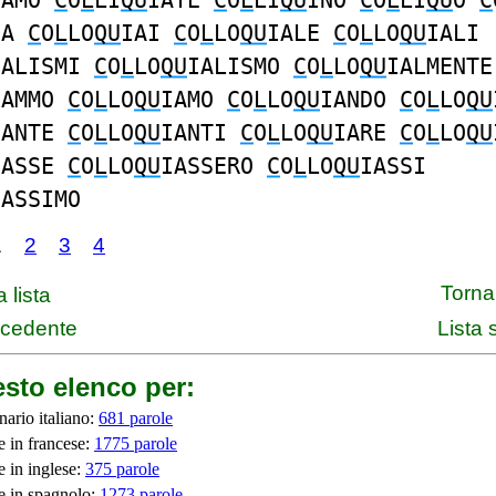
IAMO
C
O
L
LI
QU
IATE
C
O
L
LI
QU
INO
C
O
L
LI
QU
O
C
IA
C
O
L
LO
QU
IAI
C
O
L
LO
QU
IALE
C
O
L
LO
QU
IALI
IALISMI
C
O
L
LO
QU
IALISMO
C
O
L
LO
QU
IALMENTE
IAMMO
C
O
L
LO
QU
IAMO
C
O
L
LO
QU
IANDO
C
O
L
LO
QU
IANTE
C
O
L
LO
QU
IANTI
C
O
L
LO
QU
IARE
C
O
L
LO
QU
IASSE
C
O
L
LO
QU
IASSERO
C
O
L
LO
QU
IASSI
IASSIMO
1
2
3
4
Torna 
 lista
ecedente
Lista
sto elenco per:
nario italiano:
681 parole
e in francese:
1775 parole
e in inglese:
375 parole
e in spagnolo:
1273 parole