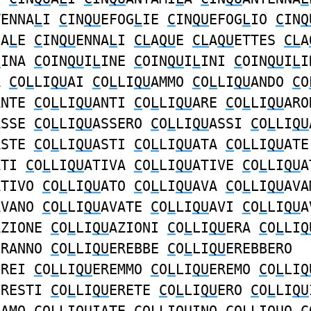
TENNA
L
I
C
IN
QU
EFOG
L
IE
C
IN
QU
EFOG
L
IO
C
IN
Q
NA
L
E
C
IN
QU
ENNA
L
I
CL
A
QU
E
CL
A
QU
ETTES
CL
A
L
INA
C
OIN
QU
I
L
INE
C
OIN
QU
I
L
INI
C
OIN
QU
I
L
I
A
C
O
L
LI
QU
AI
C
O
L
LI
QU
AMMO
C
O
L
LI
QU
ANDO
C
O
ANTE
C
O
L
LI
QU
ANTI
C
O
L
LI
QU
ARE
C
O
L
LI
QU
ARO
ASSE
C
O
L
LI
QU
ASSERO
C
O
L
LI
QU
ASSI
C
O
L
LI
QU
ASTE
C
O
L
LI
QU
ASTI
C
O
L
LI
QU
ATA
C
O
L
LI
QU
ATE
ATI
C
O
L
LI
QU
ATIVA
C
O
L
LI
QU
ATIVE
C
O
L
LI
QU
A
ATIVO
C
O
L
LI
QU
ATO
C
O
L
LI
QU
AVA
C
O
L
LI
QU
AVA
AVANO
C
O
L
LI
QU
AVATE
C
O
L
LI
QU
AVI
C
O
L
LI
QU
A
AZIONE
C
O
L
LI
QU
AZIONI
C
O
L
LI
QU
ERA
C
O
L
LI
Q
ERANNO
C
O
L
LI
QU
EREBBE
C
O
L
LI
QU
EREBBERO
EREI
C
O
L
LI
QU
EREMMO
C
O
L
LI
QU
EREMO
C
O
L
LI
Q
ERESTI
C
O
L
LI
QU
ERETE
C
O
L
LI
QU
ERO
C
O
L
LI
QU