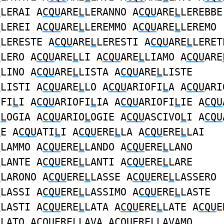
L
LERAI A
CQU
ARE
L
LERANNO A
CQU
ARE
L
LEREBBE
L
LEREI A
CQU
ARE
L
LEREMMO A
CQU
ARE
L
LEREMO
L
LERESTE A
CQU
ARE
L
LERESTI A
CQU
ARE
L
LERET
L
LERO A
CQU
ARE
L
LI A
CQU
ARE
L
LIAMO A
CQU
ARE
L
LINO A
CQU
ARE
L
LISTA A
CQU
ARE
L
LISTE
L
LISTI A
CQU
ARE
L
LO A
CQU
ARIOFI
L
A A
CQU
ARI
OFI
L
I A
CQU
ARIOFI
L
IA A
CQU
ARIOFI
L
IE A
CQU
O
L
OGIA A
CQU
ARIO
L
OGIE A
CQU
ASCIVO
L
I A
CQU
L
E A
CQU
ATI
L
I A
CQU
ERE
L
LA A
CQU
ERE
L
LAI
L
LAMMO A
CQU
ERE
L
LANDO A
CQU
ERE
L
LANO
L
LANTE A
CQU
ERE
L
LANTI A
CQU
ERE
L
LARE
L
LARONO A
CQU
ERE
L
LASSE A
CQU
ERE
L
LASSERO
L
LASSI A
CQU
ERE
L
LASSIMO A
CQU
ERE
L
LASTE
L
LASTI A
CQU
ERE
L
LATA A
CQU
ERE
L
LATE A
CQU
E
L
LATO A
CQU
ERE
L
LAVA A
CQU
ERE
L
LAVAMO