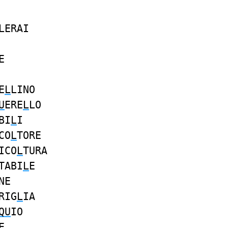
LERAI
E
E
L
LINO
U
ERE
L
LO
BI
L
I
CO
L
TORE
ICO
L
TURA
TABI
L
E
NE
RIG
L
IA
QU
IO
E