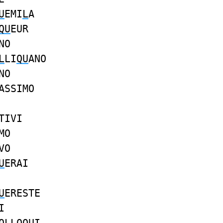
U
EMI
L
A
QU
EUR
NO
L
LI
QU
ANO
NO
ASSIMO
TIVI
MO
VO
U
ERAI
U
ERESTE
I