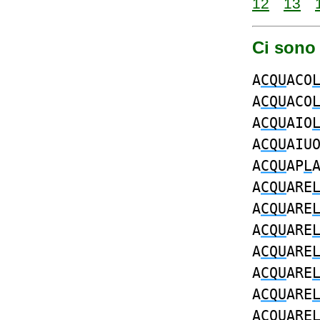
12
13
Ci sono
A
CQU
ACO
A
CQU
ACO
A
CQU
AIO
A
CQU
AIU
A
CQU
AP
L
A
CQU
ARE
A
CQU
ARE
A
CQU
ARE
A
CQU
ARE
A
CQU
ARE
A
CQU
ARE
A
CQU
ARE