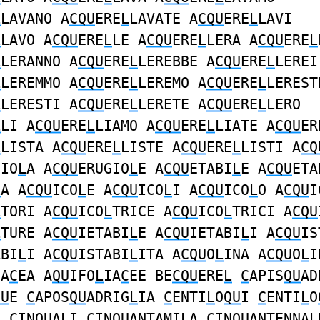
L
LAVANO A
CQU
ERE
L
LAVATE A
CQU
ERE
L
LAVI
L
LAVO A
CQU
ERE
L
LE A
CQU
ERE
L
LERA A
CQU
ERE
L
L
LERANNO A
CQU
ERE
L
LEREBBE A
CQU
ERE
L
LEREI
L
LEREMMO A
CQU
ERE
L
LEREMO A
CQU
ERE
L
LEREST
L
LERESTI A
CQU
ERE
L
LERETE A
CQU
ERE
L
LERO
L
LI A
CQU
ERE
L
LIAMO A
CQU
ERE
L
LIATE A
CQU
ER
L
LISTA A
CQU
ERE
L
LISTE A
CQU
ERE
L
LISTI A
CQ
GIO
L
A A
CQU
ERUGIO
L
E A
CQU
ETABI
L
E A
CQU
ETA
L
A A
CQU
ICO
L
E A
CQU
ICO
L
I A
CQU
ICO
L
O A
CQU
I
L
TORI A
CQU
ICO
L
TRICE A
CQU
ICO
L
TRICI A
CQU
L
TURE A
CQU
IETABI
L
E A
CQU
IETABI
L
I A
CQU
IS
ABI
L
I A
CQU
ISTABI
L
ITA A
CQU
O
L
INA A
CQU
O
L
I
IA
C
EA A
QU
IFO
L
IA
C
EE BE
CQU
ERE
L
C
APIS
QU
AD
QU
E
C
APOS
QU
ADRIG
L
IA
C
ENTI
L
O
QU
I
C
ENTI
L
O
E
C
IN
QU
A
L
I
C
IN
QU
ANTAMI
L
A
C
IN
QU
ANTENNA
L