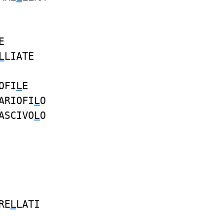
E
L
LIATE
OFI
L
E
ARIOFI
L
O
ASCIVO
L
O
RE
L
LATI