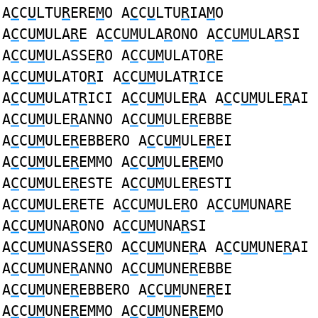
A
C
C
U
LTU
R
ERE
M
O A
C
C
U
LTU
R
IA
M
O
A
C
C
UM
ULA
R
E A
C
C
UM
ULA
R
ONO A
C
C
UM
ULA
R
SI
A
C
C
UM
ULASSE
R
O A
C
C
UM
ULATO
R
E
A
C
C
UM
ULATO
R
I A
C
C
UM
ULAT
R
ICE
A
C
C
UM
ULAT
R
ICI A
C
C
UM
ULE
R
A A
C
C
UM
ULE
R
AI
A
C
C
UM
ULE
R
ANNO A
C
C
UM
ULE
R
EBBE
A
C
C
UM
ULE
R
EBBERO A
C
C
UM
ULE
R
EI
A
C
C
UM
ULE
R
EMMO A
C
C
UM
ULE
R
EMO
A
C
C
UM
ULE
R
ESTE A
C
C
UM
ULE
R
ESTI
A
C
C
UM
ULE
R
ETE A
C
C
UM
ULE
R
O A
C
C
UM
UNA
R
E
A
C
C
UM
UNA
R
ONO A
C
C
UM
UNA
R
SI
A
C
C
UM
UNASSE
R
O A
C
C
UM
UNE
R
A A
C
C
UM
UNE
R
AI
A
C
C
UM
UNE
R
ANNO A
C
C
UM
UNE
R
EBBE
A
C
C
UM
UNE
R
EBBERO A
C
C
UM
UNE
R
EI
A
C
C
UM
UNE
R
EMMO A
C
C
UM
UNE
R
EMO