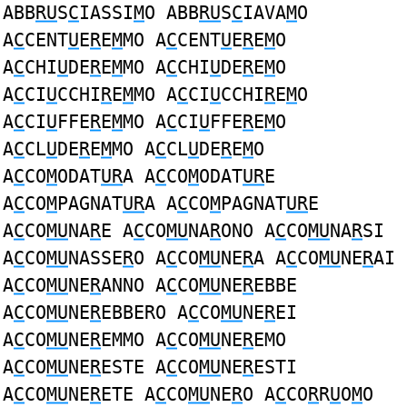
ABB
RU
S
C
IASSI
M
O ABB
RU
S
C
IAVA
M
O
A
C
CENT
U
E
R
E
M
MO A
C
CENT
U
E
R
E
M
O
A
C
CHI
U
DE
R
E
M
MO A
C
CHI
U
DE
R
E
M
O
A
C
CI
U
CCHI
R
E
M
MO A
C
CI
U
CCHI
R
E
M
O
A
C
CI
U
FFE
R
E
M
MO A
C
CI
U
FFE
R
E
M
O
A
C
CL
U
DE
R
E
M
MO A
C
CL
U
DE
R
E
M
O
A
C
CO
M
ODAT
UR
A A
C
CO
M
ODAT
UR
E
A
C
CO
M
PAGNAT
UR
A A
C
CO
M
PAGNAT
UR
E
A
C
CO
MU
NA
R
E A
C
CO
MU
NA
R
ONO A
C
CO
MU
NA
R
SI
A
C
CO
MU
NASSE
R
O A
C
CO
MU
NE
R
A A
C
CO
MU
NE
R
AI
A
C
CO
MU
NE
R
ANNO A
C
CO
MU
NE
R
EBBE
A
C
CO
MU
NE
R
EBBERO A
C
CO
MU
NE
R
EI
A
C
CO
MU
NE
R
EMMO A
C
CO
MU
NE
R
EMO
A
C
CO
MU
NE
R
ESTE A
C
CO
MU
NE
R
ESTI
A
C
CO
MU
NE
R
ETE A
C
CO
MU
NE
R
O A
C
CO
R
R
U
O
M
O