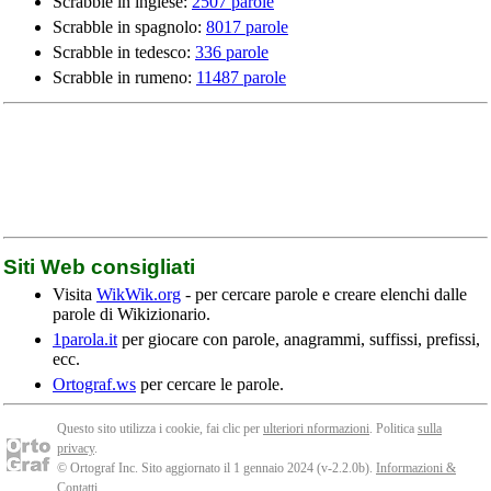
Scrabble in inglese:
2507 parole
Scrabble in spagnolo:
8017 parole
Scrabble in tedesco:
336 parole
Scrabble in rumeno:
11487 parole
Siti Web consigliati
Visita
WikWik.org
- per cercare parole e creare elenchi dalle
parole di Wikizionario.
1parola.it
per giocare con parole, anagrammi, suffissi, prefissi,
ecc.
Ortograf.ws
per cercare le parole.
Questo sito utilizza i cookie, fai clic per
ulteriori nformazioni
. Politica
sulla
privacy
.
© Ortograf Inc. Sito aggiornato il 1 gennaio 2024 (v-2.2.0
b
).
Informazioni &
Contatti
.