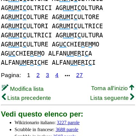
AG
RUM
I
C
OLTRICI AG
RUM
I
C
OLTURA
AG
RUM
I
C
OLTURE AG
RUM
I
C
ULTORE
AG
RUM
I
C
ULTORI AG
RUM
I
C
ULTRICE
AG
RUM
I
C
ULTRICI AG
RUM
I
C
ULTURA
AG
RUM
I
C
ULTURE AG
UC
CHIE
R
E
M
MO
AG
UC
CHIE
R
E
M
O ALFAN
UM
E
R
I
C
A
ALFAN
UM
E
R
I
C
HE ALFAN
UM
E
R
I
C
I
Pagina:
1
2
3
4
27
•••
Torna all'inizio
Modifica lista
Lista precedente
Lista seguente
Vedi questo elenco per:
Wikizionario italiano:
3227 parole
Scrabble in francese:
3688 parole