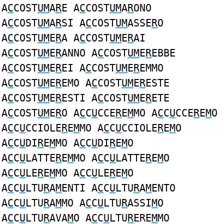
A
C
COST
UM
A
R
E A
C
COST
UM
A
R
ONO
A
C
COST
UM
A
R
SI A
C
COST
UM
ASSE
R
O
A
C
COST
UM
E
R
A A
C
COST
UM
E
R
AI
A
C
COST
UM
E
R
ANNO A
C
COST
UM
E
R
EBBE
A
C
COST
UM
E
R
EI A
C
COST
UM
E
R
EMMO
A
C
COST
UM
E
R
EMO A
C
COST
UM
E
R
ESTE
A
C
COST
UM
E
R
ESTI A
C
COST
UM
E
R
ETE
A
C
COST
UM
E
R
O A
C
C
U
CCE
R
E
M
MO A
C
C
U
CCE
R
E
M
O
A
C
C
U
CCIOLE
R
E
M
MO A
C
C
U
CCIOLE
R
E
M
O
A
C
C
U
DI
R
E
M
MO A
C
C
U
DI
R
E
M
O
A
C
C
U
LATTE
R
E
M
MO A
C
C
U
LATTE
R
E
M
O
A
C
C
U
LE
R
E
M
MO A
C
C
U
LE
R
E
M
O
A
C
C
U
LTU
R
A
M
ENTI A
C
C
U
LTU
R
A
M
ENTO
A
C
C
U
LTU
R
A
M
MO A
C
C
U
LTU
R
ASSI
M
O
A
C
C
U
LTU
R
AVA
M
O A
C
C
U
LTU
R
ERE
M
MO