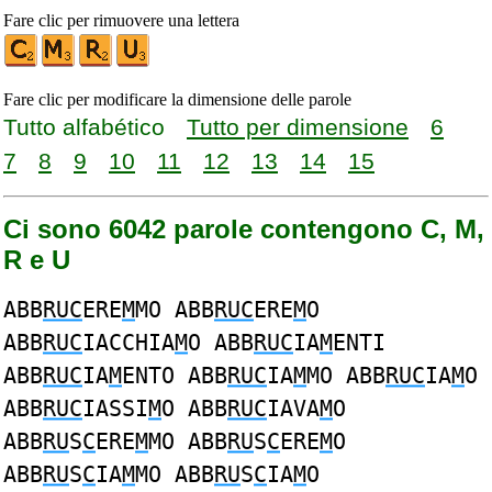
Fare clic per rimuovere una lettera
Fare clic per modificare la dimensione delle parole
Tutto alfabético
Tutto per dimensione
6
7
8
9
10
11
12
13
14
15
Ci sono 6042 parole contengono C, M,
R e U
ABB
RUC
ERE
M
MO ABB
RUC
ERE
M
O
ABB
RUC
IACCHIA
M
O ABB
RUC
IA
M
ENTI
ABB
RUC
IA
M
ENTO ABB
RUC
IA
M
MO ABB
RUC
IA
M
O
ABB
RUC
IASSI
M
O ABB
RUC
IAVA
M
O
ABB
RU
S
C
ERE
M
MO ABB
RU
S
C
ERE
M
O
ABB
RU
S
C
IA
M
MO ABB
RU
S
C
IA
M
O