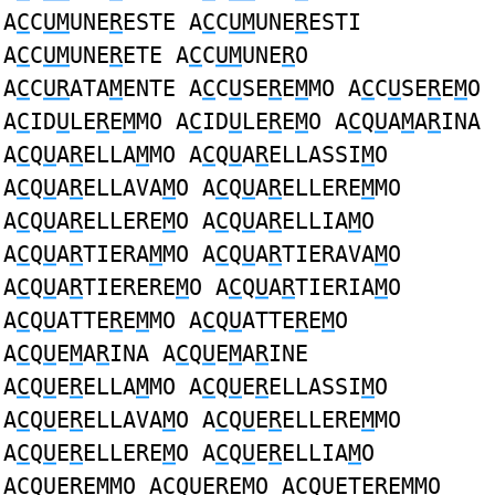
A
C
C
UM
UNE
R
ESTE A
C
C
UM
UNE
R
ESTI
A
C
C
UM
UNE
R
ETE A
C
C
UM
UNE
R
O
A
C
C
UR
ATA
M
ENTE A
C
C
U
SE
R
E
M
MO A
C
C
U
SE
R
E
M
O
A
C
ID
U
LE
R
E
M
MO A
C
ID
U
LE
R
E
M
O A
C
Q
U
A
M
A
R
INA
A
C
Q
U
A
R
ELLA
M
MO A
C
Q
U
A
R
ELLASSI
M
O
A
C
Q
U
A
R
ELLAVA
M
O A
C
Q
U
A
R
ELLERE
M
MO
A
C
Q
U
A
R
ELLERE
M
O A
C
Q
U
A
R
ELLIA
M
O
A
C
Q
U
A
R
TIERA
M
MO A
C
Q
U
A
R
TIERAVA
M
O
A
C
Q
U
A
R
TIERERE
M
O A
C
Q
U
A
R
TIERIA
M
O
A
C
Q
U
ATTE
R
E
M
MO A
C
Q
U
ATTE
R
E
M
O
A
C
Q
U
E
M
A
R
INA A
C
Q
U
E
M
A
R
INE
A
C
Q
U
E
R
ELLA
M
MO A
C
Q
U
E
R
ELLASSI
M
O
A
C
Q
U
E
R
ELLAVA
M
O A
C
Q
U
E
R
ELLERE
M
MO
A
C
Q
U
E
R
ELLERE
M
O A
C
Q
U
E
R
ELLIA
M
O
A
C
Q
U
E
R
E
M
MO A
C
Q
U
E
R
E
M
O A
C
Q
U
ETE
R
E
M
MO