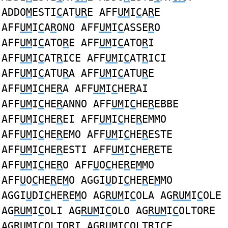
ADDO
M
ESTI
C
AT
UR
E AFF
UM
I
C
A
R
E
AFF
UM
I
C
A
R
ONO AFF
UM
I
C
ASSE
R
O
AFF
UM
I
C
ATO
R
E AFF
UM
I
C
ATO
R
I
AFF
UM
I
C
AT
R
ICE AFF
UM
I
C
AT
R
ICI
AFF
UM
I
C
ATU
R
A AFF
UM
I
C
ATU
R
E
AFF
UM
I
C
HE
R
A AFF
UM
I
C
HE
R
AI
AFF
UM
I
C
HE
R
ANNO AFF
UM
I
C
HE
R
EBBE
AFF
UM
I
C
HE
R
EI AFF
UM
I
C
HE
R
EMMO
AFF
UM
I
C
HE
R
EMO AFF
UM
I
C
HE
R
ESTE
AFF
UM
I
C
HE
R
ESTI AFF
UM
I
C
HE
R
ETE
AFF
UM
I
C
HE
R
O AFF
U
O
C
HE
R
E
M
MO
AFF
U
O
C
HE
R
E
M
O AGGI
U
DI
C
HE
R
E
M
MO
AGGI
U
DI
C
HE
R
E
M
O AG
RUM
I
C
OLA AG
RUM
I
C
OLE
AG
RUM
I
C
OLI AG
RUM
I
C
OLO AG
RUM
I
C
OLTORE
AG
RUM
I
C
OLTORI AG
RUM
I
C
OLTRICE