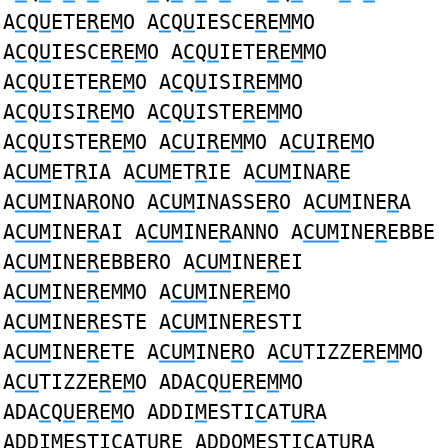
A
C
Q
U
ETE
R
E
M
O A
C
Q
U
IESCE
R
E
M
MO
A
C
Q
U
IESCE
R
E
M
O A
C
Q
U
IETE
R
E
M
MO
A
C
Q
U
IETE
R
E
M
O A
C
Q
U
ISI
R
E
M
MO
A
C
Q
U
ISI
R
E
M
O A
C
Q
U
ISTE
R
E
M
MO
A
C
Q
U
ISTE
R
E
M
O A
CU
I
R
E
M
MO A
CU
I
R
E
M
O
A
CUM
ET
R
IA A
CUM
ET
R
IE A
CUM
INA
R
E
A
CUM
INA
R
ONO A
CUM
INASSE
R
O A
CUM
INE
R
A
A
CUM
INE
R
AI A
CUM
INE
R
ANNO A
CUM
INE
R
EBBE
A
CUM
INE
R
EBBERO A
CUM
INE
R
EI
A
CUM
INE
R
EMMO A
CUM
INE
R
EMO
A
CUM
INE
R
ESTE A
CUM
INE
R
ESTI
A
CUM
INE
R
ETE A
CUM
INE
R
O A
CU
TIZZE
R
E
M
MO
A
CU
TIZZE
R
E
M
O ADA
C
Q
U
E
R
E
M
MO
ADA
C
Q
U
E
R
E
M
O ADDI
M
ESTI
C
AT
UR
A
ADDI
M
ESTI
C
AT
UR
E ADDO
M
ESTI
C
AT
UR
A