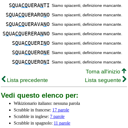
S
Q
UA
CQ
UERA
N
TI
Siamo spiacenti, definizione mancante.
S
Q
UA
CQ
UERARO
N
O
Siamo spiacenti, definizione mancante.
S
Q
UA
CQ
UERAVA
N
O
Siamo spiacenti, definizione mancante.
S
Q
UA
CQ
UERERA
N
NO
Siamo spiacenti, definizione mancante.
S
Q
UA
CQ
UERI
N
O
Siamo spiacenti, definizione mancante.
S
Q
UA
CQ
UERO
N
E
Siamo spiacenti, definizione mancante.
S
Q
UA
CQ
UERO
N
I
Siamo spiacenti, definizione mancante.
Torna all'inizio
Lista precedente
Lista seguente
Vedi questo elenco per:
Wikizionario italiano: nessuna parola
Scrabble in francese:
17 parole
Scrabble in inglese:
7 parole
Scrabble in spagnolo:
11 parole