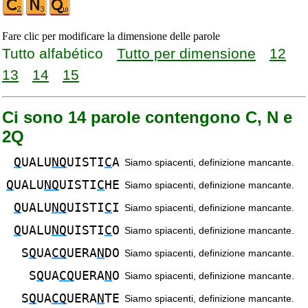
Fare clic per modificare la dimensione delle parole
Tutto alfabético
Tutto per dimensione
12
13
14
15
Ci sono 14 parole contengono C, N e
2Q
Q
UALU
NQ
UISTI
C
A
Siamo spiacenti, definizione mancante.
Q
UALU
NQ
UISTI
C
HE
Siamo spiacenti, definizione mancante.
Q
UALU
NQ
UISTI
C
I
Siamo spiacenti, definizione mancante.
Q
UALU
NQ
UISTI
C
O
Siamo spiacenti, definizione mancante.
S
Q
UA
CQ
UERA
N
DO
Siamo spiacenti, definizione mancante.
S
Q
UA
CQ
UERA
N
O
Siamo spiacenti, definizione mancante.
S
Q
UA
CQ
UERA
N
TE
Siamo spiacenti, definizione mancante.