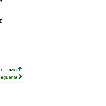
A
I
all'inizio
 seguente