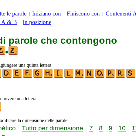
te le parole
Iniziano con
Finiscono con
Contenenti 
|
|
|
i A & B
In posizione
|
 di parole che contengono
•
ggiungere una quinta lettera
imuovere una lettera
odificare la dimensione delle parole
bético
Tutto per dimensione
7
8
9
10
1