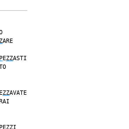
O
Z
ARE
P
E
ZZ
ASTI
TO
E
ZZ
AVATE
RAI
P
E
ZZ
I