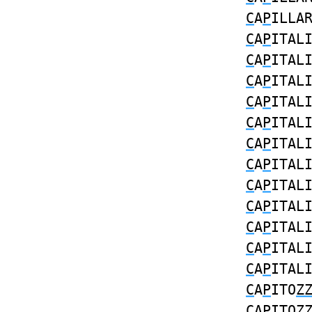
C
A
P
ILLA
C
A
P
ITAL
C
A
P
ITAL
C
A
P
ITAL
C
A
P
ITAL
C
A
P
ITAL
C
A
P
ITAL
C
A
P
ITAL
C
A
P
ITAL
C
A
P
ITAL
C
A
P
ITAL
C
A
P
ITAL
C
A
P
ITAL
C
A
P
ITO
Z
C
A
P
ITO
Z