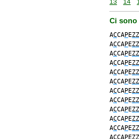
13
14
Ci sono
A
C
CA
P
E
Z
A
C
CA
P
E
Z
A
C
CA
P
E
Z
A
C
CA
P
E
Z
A
C
CA
P
E
Z
A
C
CA
P
E
Z
A
C
CA
P
E
Z
A
C
CA
P
E
Z
A
C
CA
P
E
Z
A
C
CA
P
E
Z
A
C
CA
P
E
Z
A
C
CA
P
E
Z