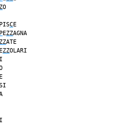
Z
O
PIS
C
E
P
E
ZZ
AGNA
ZZ
ATE
E
ZZ
OLARI
I
O
E
SI
A
I