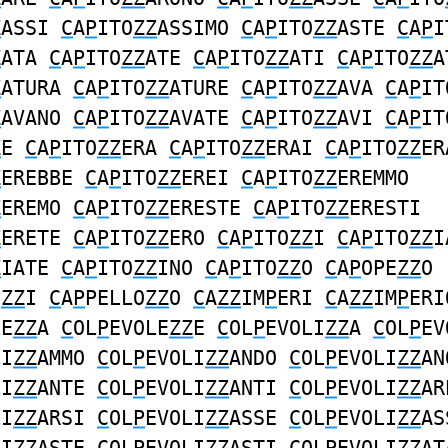
Z
ASSI
C
A
P
ITO
ZZ
ASSIMO
C
A
P
ITO
ZZ
ASTE
C
A
P
I
Z
ATA
C
A
P
ITO
ZZ
ATE
C
A
P
ITO
ZZ
ATI
C
A
P
ITO
ZZ
A
Z
ATURA
C
A
P
ITO
ZZ
ATURE
C
A
P
ITO
ZZ
AVA
C
A
P
IT
Z
AVANO
C
A
P
ITO
ZZ
AVATE
C
A
P
ITO
ZZ
AVI
C
A
P
IT
Z
E
C
A
P
ITO
ZZ
ERA
C
A
P
ITO
ZZ
ERAI
C
A
P
ITO
ZZ
ER
Z
EREBBE
C
A
P
ITO
ZZ
EREI
C
A
P
ITO
ZZ
EREMMO
Z
EREMO
C
A
P
ITO
ZZ
ERESTE
C
A
P
ITO
ZZ
ERESTI
Z
ERETE
C
A
P
ITO
ZZ
ERO
C
A
P
ITO
ZZ
I
C
A
P
ITO
ZZ
I
Z
IATE
C
A
P
ITO
ZZ
INO
C
A
P
ITO
ZZ
O
C
A
P
OPE
ZZ
O
O
ZZ
I
C
A
P
PELLO
ZZ
O
C
A
ZZ
IM
P
ERI
C
A
ZZ
IM
P
ERI
LE
ZZ
A
C
OL
P
EVOLE
ZZ
E
C
OL
P
EVOLI
ZZ
A
C
OL
P
EV
LI
ZZ
AMMO
C
OL
P
EVOLI
ZZ
ANDO
C
OL
P
EVOLI
ZZ
AN
LI
ZZ
ANTE
C
OL
P
EVOLI
ZZ
ANTI
C
OL
P
EVOLI
ZZ
AR
LI
ZZ
ARSI
C
OL
P
EVOLI
ZZ
ASSE
C
OL
P
EVOLI
ZZ
AS