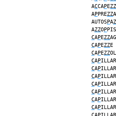
A
C
CA
P
E
Z
A
P
PRE
ZZ
AUTOS
P
A
A
ZZ
O
P
PI
C
A
P
E
ZZ
A
C
A
P
E
ZZ
C
A
P
E
ZZ
O
C
A
P
ILLA
C
A
P
ILLA
C
A
P
ILLA
C
A
P
ILLA
C
A
P
ILLA
C
A
P
ILLA
C
A
P
ILLA
C
A
P
ILLA