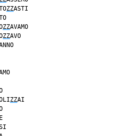
TO
ZZ
ASTI
TO
O
ZZ
AVAMO
O
ZZ
AVO
ANNO
AMO
O
OLI
ZZ
AI
O
E
SI