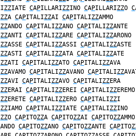
RI
ZZ
IATE
C
A
P
ILLARI
ZZ
INO
C
A
P
ILLARI
ZZ
O
C
I
ZZ
A
C
A
P
ITALI
ZZ
AI
C
A
P
ITALI
ZZ
AMMO
I
ZZ
ANDO
C
A
P
ITALI
ZZ
ANO
C
A
P
ITALI
ZZ
ANTE
I
ZZ
ANTI
C
A
P
ITALI
ZZ
ARE
C
A
P
ITALI
ZZ
ARONO
I
ZZ
ASSE
C
A
P
ITALI
ZZ
ASSI
C
A
P
ITALI
ZZ
ASTE
I
ZZ
ASTI
C
A
P
ITALI
ZZ
ATA
C
A
P
ITALI
ZZ
ATE
I
ZZ
ATI
C
A
P
ITALI
ZZ
ATO
C
A
P
ITALI
ZZ
AVA
I
ZZ
AVAMO
C
A
P
ITALI
ZZ
AVANO
C
A
P
ITALI
ZZ
AVA
I
ZZ
AVI
C
A
P
ITALI
ZZ
AVO
C
A
P
ITALI
ZZ
ERA
I
ZZ
ERAI
C
A
P
ITALI
ZZ
EREI
C
A
P
ITALI
ZZ
EREMO
I
ZZ
ERETE
C
A
P
ITALI
ZZ
ERO
C
A
P
ITALI
ZZ
I
I
ZZ
IAMO
C
A
P
ITALI
ZZ
IATE
C
A
P
ITALI
ZZ
INO
I
ZZ
O
C
A
P
ITO
ZZ
A
C
A
P
ITO
ZZ
AI
C
A
P
ITO
ZZ
AMMO
Z
ANDO
C
A
P
ITO
ZZ
ANO
C
A
P
ITO
ZZ
ANTE
C
A
P
ITO
Z
Z
ARE
C
A
P
ITO
ZZ
ARONO
C
A
P
ITO
ZZ
ASSE
C
A
P
ITO