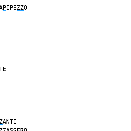
A
P
IPE
ZZ
O
TE
Z
ANTI
ZZ
ASSERO