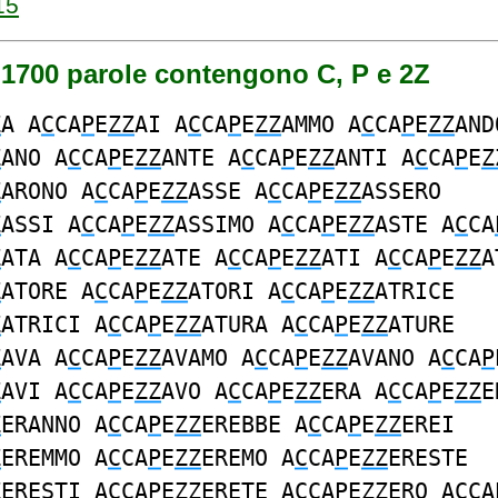
15
 1700 parole contengono C, P e 2Z
Z
A A
C
CA
P
E
ZZ
AI A
C
CA
P
E
ZZ
AMMO A
C
CA
P
E
ZZ
AND
Z
ANO A
C
CA
P
E
ZZ
ANTE A
C
CA
P
E
ZZ
ANTI A
C
CA
P
E
Z
Z
ARONO A
C
CA
P
E
ZZ
ASSE A
C
CA
P
E
ZZ
ASSERO
Z
ASSI A
C
CA
P
E
ZZ
ASSIMO A
C
CA
P
E
ZZ
ASTE A
C
CA
Z
ATA A
C
CA
P
E
ZZ
ATE A
C
CA
P
E
ZZ
ATI A
C
CA
P
E
ZZ
A
Z
ATORE A
C
CA
P
E
ZZ
ATORI A
C
CA
P
E
ZZ
ATRICE
Z
ATRICI A
C
CA
P
E
ZZ
ATURA A
C
CA
P
E
ZZ
ATURE
Z
AVA A
C
CA
P
E
ZZ
AVAMO A
C
CA
P
E
ZZ
AVANO A
C
CA
P
Z
AVI A
C
CA
P
E
ZZ
AVO A
C
CA
P
E
ZZ
ERA A
C
CA
P
E
ZZ
E
Z
ERANNO A
C
CA
P
E
ZZ
EREBBE A
C
CA
P
E
ZZ
EREI
Z
EREMMO A
C
CA
P
E
ZZ
EREMO A
C
CA
P
E
ZZ
ERESTE
Z
ERESTI A
C
CA
P
E
ZZ
ERETE A
C
CA
P
E
ZZ
ERO A
C
CA