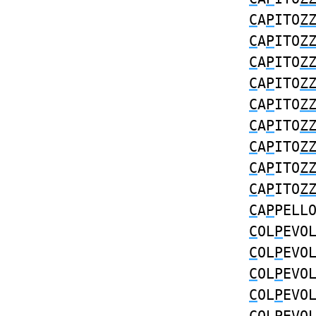
C
A
P
ITO
Z
C
A
P
ITO
Z
C
A
P
ITO
Z
C
A
P
ITO
Z
C
A
P
ITO
Z
C
A
P
ITO
Z
C
A
P
ITO
Z
C
A
P
ITO
Z
C
A
P
ITO
Z
C
A
P
PELL
C
OL
P
EVO
C
OL
P
EVO
C
OL
P
EVO
C
OL
P
EVO