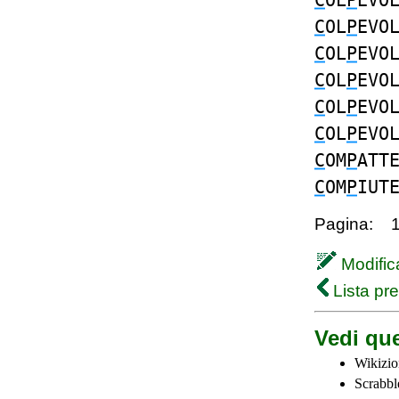
C
OL
P
EVO
C
OL
P
EVO
C
OL
P
EVO
C
OL
P
EVO
C
OL
P
EVO
C
OL
P
EVO
C
OM
P
ATT
C
OM
P
IUT
Pagina:
Modifica
Lista pr
Vedi que
Wikizio
Scrabbl