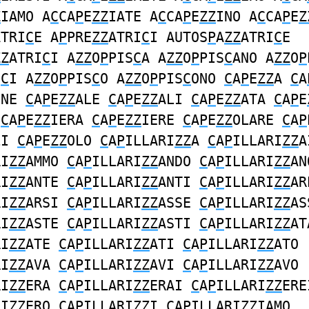
Z
IAMO A
C
CA
P
E
ZZ
IATE A
C
CA
P
E
ZZ
INO A
C
CA
P
E
Z
ATRI
C
E A
P
PRE
ZZ
ATRI
C
I AUTOS
P
A
ZZ
ATRI
C
E
ZZ
ATRI
C
I A
ZZ
O
P
PIS
C
A A
ZZ
O
P
PIS
C
ANO A
ZZ
O
P
S
C
I A
ZZ
O
P
PIS
C
O A
ZZ
O
P
PIS
C
ONO
C
A
P
E
ZZ
A
C
A
GNE
C
A
P
E
ZZ
ALE
C
A
P
E
ZZ
ALI
C
A
P
E
ZZ
ATA
C
A
P
E
E
C
A
P
E
ZZ
IERA
C
A
P
E
ZZ
IERE
C
A
P
E
ZZ
OLARE
C
A
P
LI
C
A
P
E
ZZ
OLO
C
A
P
ILLARI
ZZ
A
C
A
P
ILLARI
ZZ
A
RI
ZZ
AMMO
C
A
P
ILLARI
ZZ
ANDO
C
A
P
ILLARI
ZZ
AN
RI
ZZ
ANTE
C
A
P
ILLARI
ZZ
ANTI
C
A
P
ILLARI
ZZ
AR
RI
ZZ
ARSI
C
A
P
ILLARI
ZZ
ASSE
C
A
P
ILLARI
ZZ
AS
RI
ZZ
ASTE
C
A
P
ILLARI
ZZ
ASTI
C
A
P
ILLARI
ZZ
AT
RI
ZZ
ATE
C
A
P
ILLARI
ZZ
ATI
C
A
P
ILLARI
ZZ
ATO
RI
ZZ
AVA
C
A
P
ILLARI
ZZ
AVI
C
A
P
ILLARI
ZZ
AVO
RI
ZZ
ERA
C
A
P
ILLARI
ZZ
ERAI
C
A
P
ILLARI
ZZ
ERE
RI
ZZ
ERO
C
A
P
ILLARI
ZZ
I
C
A
P
ILLARI
ZZ
IAMO