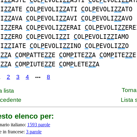
LI
ZZ
ASTE
C
OL
P
EVOLI
ZZ
ASTI
C
OL
P
EVOLI
ZZ
AT
LI
ZZ
ATE
C
OL
P
EVOLI
ZZ
ATI
C
OL
P
EVOLI
ZZ
ATO
LI
ZZ
AVA
C
OL
P
EVOLI
ZZ
AVI
C
OL
P
EVOLI
ZZ
AVO
LI
ZZ
ERA
C
OL
P
EVOLI
ZZ
ERAI
C
OL
P
EVOLI
ZZ
ERE
LI
ZZ
ERO
C
OL
P
EVOLI
ZZ
I
C
OL
P
EVOLI
ZZ
IAMO
LI
ZZ
IATE
C
OL
P
EVOLI
ZZ
INO
C
OL
P
EVOLI
ZZ
O
E
ZZ
A
C
OM
P
ATTE
ZZ
E
C
OM
P
ITE
ZZ
A
C
OM
P
ITE
ZZ
E
E
ZZ
A
C
OM
P
IUTE
ZZ
E
C
OM
P
LETE
ZZ
A
1
2
3
4
8
•••
Torna 
 lista
ecedente
Lista
sto elenco per:
nario italiano:
1593 parole
e in francese:
3 parole