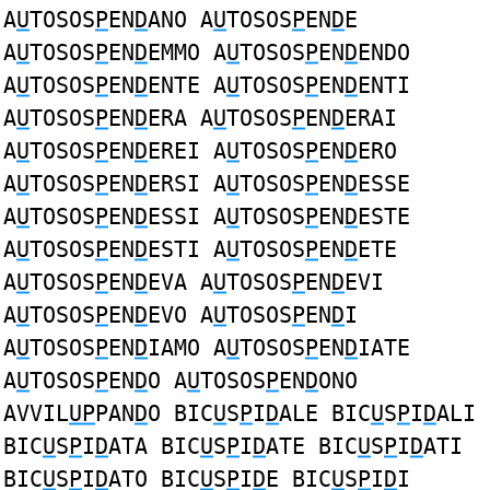
A
U
TOSOS
P
EN
D
ANO A
U
TOSOS
P
EN
D
E
A
U
TOSOS
P
EN
D
EMMO A
U
TOSOS
P
EN
D
ENDO
A
U
TOSOS
P
EN
D
ENTE A
U
TOSOS
P
EN
D
ENTI
A
U
TOSOS
P
EN
D
ERA A
U
TOSOS
P
EN
D
ERAI
A
U
TOSOS
P
EN
D
EREI A
U
TOSOS
P
EN
D
ERO
A
U
TOSOS
P
EN
D
ERSI A
U
TOSOS
P
EN
D
ESSE
A
U
TOSOS
P
EN
D
ESSI A
U
TOSOS
P
EN
D
ESTE
A
U
TOSOS
P
EN
D
ESTI A
U
TOSOS
P
EN
D
ETE
A
U
TOSOS
P
EN
D
EVA A
U
TOSOS
P
EN
D
EVI
A
U
TOSOS
P
EN
D
EVO A
U
TOSOS
P
EN
D
I
A
U
TOSOS
P
EN
D
IAMO A
U
TOSOS
P
EN
D
IATE
A
U
TOSOS
P
EN
D
O A
U
TOSOS
P
EN
D
ONO
AVVIL
UP
PAN
D
O BIC
U
S
P
I
D
ALE BIC
U
S
P
I
D
ALI
BIC
U
S
P
I
D
ATA BIC
U
S
P
I
D
ATE BIC
U
S
P
I
D
ATI
BIC
U
S
P
I
D
ATO BIC
U
S
P
I
D
E BIC
U
S
P
I
D
I