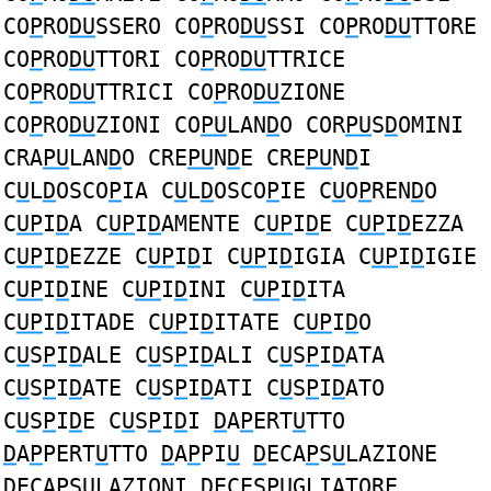
CO
P
RO
DU
SSERO CO
P
RO
DU
SSI CO
P
RO
DU
TTORE
CO
P
RO
DU
TTORI CO
P
RO
DU
TTRICE
CO
P
RO
DU
TTRICI CO
P
RO
DU
ZIONE
CO
P
RO
DU
ZIONI CO
PU
LAN
D
O COR
PU
S
D
OMINI
CRA
PU
LAN
D
O CRE
PU
N
D
E CRE
PU
N
D
I
C
U
L
D
OSCO
P
IA C
U
L
D
OSCO
P
IE C
U
O
P
REN
D
O
C
UP
I
D
A C
UP
I
D
AMENTE C
UP
I
D
E C
UP
I
D
EZZA
C
UP
I
D
EZZE C
UP
I
D
I C
UP
I
D
IGIA C
UP
I
D
IGIE
C
UP
I
D
INE C
UP
I
D
INI C
UP
I
D
ITA
C
UP
I
D
ITADE C
UP
I
D
ITATE C
UP
I
D
O
C
U
S
P
I
D
ALE C
U
S
P
I
D
ALI C
U
S
P
I
D
ATA
C
U
S
P
I
D
ATE C
U
S
P
I
D
ATI C
U
S
P
I
D
ATO
C
U
S
P
I
D
E C
U
S
P
I
D
I
D
A
P
ERT
U
TTO
D
A
P
PERT
U
TTO
D
A
P
PI
U
D
ECA
P
S
U
LAZIONE
D
ECA
P
S
U
LAZIONI
D
ECES
PU
GLIATORE