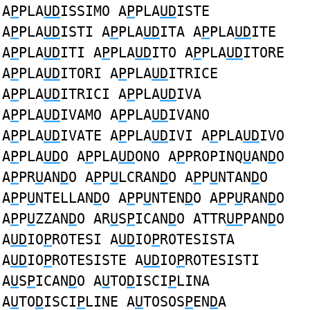
A
P
PLA
UD
ISSIMO A
P
PLA
UD
ISTE
A
P
PLA
UD
ISTI A
P
PLA
UD
ITA A
P
PLA
UD
ITE
A
P
PLA
UD
ITI A
P
PLA
UD
ITO A
P
PLA
UD
ITORE
A
P
PLA
UD
ITORI A
P
PLA
UD
ITRICE
A
P
PLA
UD
ITRICI A
P
PLA
UD
IVA
A
P
PLA
UD
IVAMO A
P
PLA
UD
IVANO
A
P
PLA
UD
IVATE A
P
PLA
UD
IVI A
P
PLA
UD
IVO
A
P
PLA
UD
O A
P
PLA
UD
ONO A
P
PROPINQ
U
AN
D
O
A
P
PR
U
AN
D
O A
P
P
U
LCRAN
D
O A
P
P
U
NTAN
D
O
A
P
P
U
NTELLAN
D
O A
P
P
U
NTEN
D
O A
P
P
U
RAN
D
O
A
P
P
U
ZZAN
D
O AR
U
S
P
ICAN
D
O ATTR
UP
PAN
D
O
A
UD
IO
P
ROTESI A
UD
IO
P
ROTESISTA
A
UD
IO
P
ROTESISTE A
UD
IO
P
ROTESISTI
A
U
S
P
ICAN
D
O A
U
TO
D
ISCI
P
LINA
A
U
TO
D
ISCI
P
LINE A
U
TOSOS
P
EN
D
A