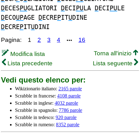
D
ECES
PU
GLIATORI
D
ECI
PU
LA
D
ECI
PU
LE
D
ECO
UP
AGE
D
ECRE
P
IT
U
DINE
D
ECRE
P
IT
U
DINI
Pagina:
1
2
3
4
16
•••
Torna all'inizio
Modifica lista
Lista precedente
Lista seguente
Vedi questo elenco per:
Wikizionario italiano:
2165 parole
Scrabble in francese:
4108 parole
Scrabble in inglese:
4032 parole
Scrabble in spagnolo:
7786 parole
Scrabble in tedesco:
920 parole
Scrabble in rumeno:
8352 parole