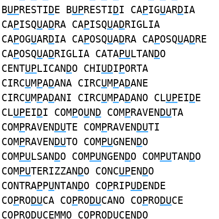
B
UP
RESTI
D
E B
UP
RESTI
D
I CA
P
IG
U
AR
D
IA
CA
P
ISQ
U
A
D
RA CA
P
ISQ
U
A
D
RIGLIA
CA
P
OG
U
AR
D
IA CA
P
OSQ
U
A
D
RA CA
P
OSQ
U
A
D
RE
CA
P
OSQ
U
A
D
RIGLIA CATA
PU
LTAN
D
O
CENT
UP
LICAN
D
O CHI
UD
I
P
ORTA
CIRC
U
M
P
A
D
ANA CIRC
U
M
P
A
D
ANE
CIRC
U
M
P
A
D
ANI CIRC
U
M
P
A
D
ANO CL
UP
EI
D
E
CL
UP
EI
D
I COM
P
O
U
N
D
COM
P
RAVEN
DU
TA
COM
P
RAVEN
DU
TE COM
P
RAVEN
DU
TI
COM
P
RAVEN
DU
TO COM
PU
GNEN
D
O
COM
PU
LSAN
D
O COM
PU
NGEN
D
O COM
PU
TAN
D
O
COM
PU
TERIZZAN
D
O CONC
UP
EN
D
O
CONTRA
P
P
U
NTAN
D
O CO
P
RIP
UD
ENDE
CO
P
RO
DU
CA CO
P
RO
DU
CANO CO
P
RO
DU
CE
CO
P
RO
DU
CEMMO CO
P
RO
DU
CENDO