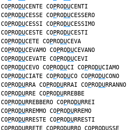
CO
P
RO
DU
CENTE CO
P
RO
DU
CENTI
CO
P
RO
DU
CESSE CO
P
RO
DU
CESSERO
CO
P
RO
DU
CESSI CO
P
RO
DU
CESSIMO
CO
P
RO
DU
CESTE CO
P
RO
DU
CESTI
CO
P
RO
DU
CETE CO
P
RO
DU
CEVA
CO
P
RO
DU
CEVAMO CO
P
RO
DU
CEVANO
CO
P
RO
DU
CEVATE CO
P
RO
DU
CEVI
CO
P
RO
DU
CEVO CO
P
RO
DU
CI CO
P
RO
DU
CIAMO
CO
P
RO
DU
CIATE CO
P
RO
DU
CO CO
P
RO
DU
CONO
CO
P
RO
DU
RRA CO
P
RO
DU
RRAI CO
P
RO
DU
RRANNO
CO
P
RO
DU
RRE CO
P
RO
DU
RREBBE
CO
P
RO
DU
RREBBERO CO
P
RO
DU
RREI
CO
P
RO
DU
RREMMO CO
P
RO
DU
RREMO
CO
P
RO
DU
RRESTE CO
P
RO
DU
RRESTI
CO
P
RO
DU
RRETE CO
P
RO
DU
RRO CO
P
RO
DU
SSE