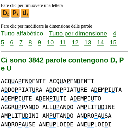
Fare clic per rimuovere una lettera
Fare clic per modificare la dimensione delle parole
Tutto alfabético
Tutto per dimensione
4
5
6
7
8
9
10
11
12
13
14
15
Ci sono 3842 parole contengono D, P
e U
ACQ
U
A
P
EN
D
ENTE ACQ
U
A
P
EN
D
ENTI
A
D
DO
P
PIAT
U
RA A
D
DO
P
PIAT
U
RE A
D
EM
P
I
U
TA
A
D
EM
P
I
U
TE A
D
EM
P
I
U
TI A
D
EM
P
I
U
TO
AGGR
UP
PAN
D
O ALL
UP
AN
D
O AM
P
LIT
UD
INE
AM
P
LIT
UD
INI AM
PU
TAN
D
O AN
D
RO
P
A
U
SA
AN
D
RO
P
A
U
SE ANE
UP
LOI
D
E ANE
UP
LOI
D
I