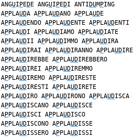
ANG
U
I
P
E
D
E ANG
U
I
P
E
D
I ANTI
DU
M
P
ING
A
P
PLA
UD
A A
P
PLA
UD
ANO A
P
PLA
UD
E
A
P
PLA
UD
ENDO A
P
PLA
UD
ENTE A
P
PLA
UD
ENTI
A
P
PLA
UD
I A
P
PLA
UD
IAMO A
P
PLA
UD
IATE
A
P
PLA
UD
II A
P
PLA
UD
IMMO A
P
PLA
UD
IRA
A
P
PLA
UD
IRAI A
P
PLA
UD
IRANNO A
P
PLA
UD
IRE
A
P
PLA
UD
IREBBE A
P
PLA
UD
IREBBERO
A
P
PLA
UD
IREI A
P
PLA
UD
IREMMO
A
P
PLA
UD
IREMO A
P
PLA
UD
IRESTE
A
P
PLA
UD
IRESTI A
P
PLA
UD
IRETE
A
P
PLA
UD
IRO A
P
PLA
UD
IRONO A
P
PLA
UD
ISCA
A
P
PLA
UD
ISCANO A
P
PLA
UD
ISCE
A
P
PLA
UD
ISCI A
P
PLA
UD
ISCO
A
P
PLA
UD
ISCONO A
P
PLA
UD
ISSE
A
P
PLA
UD
ISSERO A
P
PLA
UD
ISSI