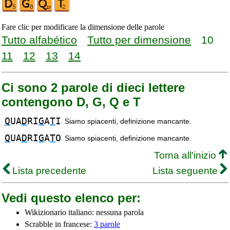
Fare clic per modificare la dimensione delle parole
Tutto alfabético
Tutto per dimensione
10
11
12
13
14
Ci sono 2 parole di dieci lettere
contengono D, G, Q e T
Q
UA
D
RI
G
A
T
I
Siamo spiacenti, definizione mancante.
Q
UA
D
RI
G
A
T
O
Siamo spiacenti, definizione mancante.
Torna all'inizio
Lista precedente
Lista seguente
Vedi questo elenco per:
Wikizionario italiano: nessuna parola
Scrabble in francese:
3 parole