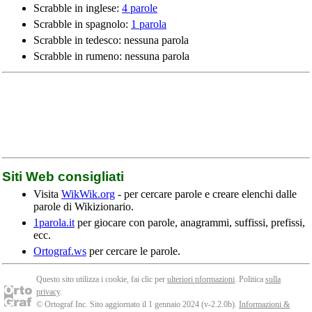
Scrabble in inglese:
4 parole
Scrabble in spagnolo:
1 parola
Scrabble in tedesco: nessuna parola
Scrabble in rumeno: nessuna parola
Siti Web consigliati
Visita
WikWik.org
- per cercare parole e creare elenchi dalle
parole di Wikizionario.
1parola.it
per giocare con parole, anagrammi, suffissi, prefissi,
ecc.
Ortograf.ws
per cercare le parole.
Questo sito utilizza i cookie, fai clic per
ulteriori nformazioni
. Politica
sulla
privacy
.
© Ortograf Inc. Sito aggiornato il 1 gennaio 2024 (v-2.2.0
b
).
Informazioni &