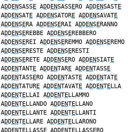
A
D
D
EN
SASS
E
A
D
D
EN
SASS
E
RO A
D
D
EN
SAST
E
A
D
D
EN
SAT
E
A
D
D
EN
SATOR
E
A
D
D
EN
SAVAT
E
A
D
D
EN
S
E
RA A
D
D
EN
S
E
RAI A
D
D
EN
S
E
RANNO
A
D
D
EN
S
E
REBBE A
D
D
EN
S
E
REBBERO
A
D
D
EN
S
E
REI A
D
D
EN
S
E
REMMO A
D
D
EN
S
E
REMO
A
D
D
EN
S
E
RESTE A
D
D
EN
S
E
RESTI
A
D
D
EN
S
E
RETE A
D
D
EN
S
E
RO A
D
D
EN
SIAT
E
A
D
D
EN
TANT
E
A
D
D
EN
TAR
E
A
D
D
EN
TASS
E
A
D
D
EN
TASS
E
RO A
D
D
EN
TAST
E
A
D
D
EN
TAT
E
A
D
D
EN
TATUR
E
A
D
D
EN
TAVAT
E
A
D
D
EN
T
E
LLA
A
D
D
EN
T
E
LLAI A
D
D
EN
T
E
LLAMMO
A
D
D
EN
T
E
LLANDO A
D
D
EN
T
E
LLANO
A
D
D
EN
T
E
LLANTE A
D
D
EN
T
E
LLANTI
A
D
D
EN
T
E
LLARE A
D
D
EN
T
E
LLARONO
A
D
D
EN
T
E
LLASSE A
D
D
EN
T
E
LLASSERO