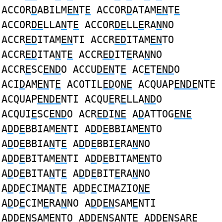
ACCOR
D
ABILM
EN
T
E
ACCOR
D
ATAM
EN
T
E
ACCOR
DE
LLA
N
T
E
ACCOR
DE
LL
E
RA
N
NO
ACCR
ED
ITAM
EN
TI ACCR
ED
ITAM
EN
TO
ACCR
ED
ITA
N
T
E
ACCR
ED
IT
E
RA
N
NO
ACCR
E
SC
END
O ACCU
DEN
T
E
AC
E
T
END
O
ACI
D
AM
EN
T
E
ACOTIL
ED
O
NE
ACQUAP
ENDE
NTE
ACQUAP
ENDE
NTI ACQU
E
R
E
LLA
ND
O
ACQUI
E
SC
END
O ACR
ED
I
NE
A
D
ATTOG
ENE
A
D
D
E
BBIAM
EN
TI A
D
D
E
BBIAM
EN
TO
A
D
D
E
BBIA
N
T
E
A
D
D
E
BBI
E
RA
N
NO
A
D
D
E
BITAM
EN
TI A
D
D
E
BITAM
EN
TO
A
D
D
E
BITA
N
T
E
A
D
D
E
BIT
E
RA
N
NO
A
D
D
E
CIMA
N
T
E
A
D
D
E
CIMAZIO
NE
A
D
D
E
CIM
E
RA
N
NO A
D
D
EN
SAM
E
NTI
A
D
D
EN
SAM
E
NTO A
D
D
EN
SANT
E
A
D
D
EN
SAR
E