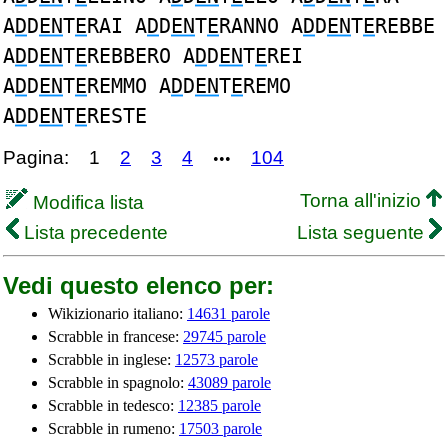
A
D
D
EN
T
E
RAI A
D
D
EN
T
E
RANNO A
D
D
EN
T
E
REBBE
A
D
D
EN
T
E
REBBERO A
D
D
EN
T
E
REI
A
D
D
EN
T
E
REMMO A
D
D
EN
T
E
REMO
A
D
D
EN
T
E
RESTE
Pagina:
1
2
3
4
104
•••
Torna all'inizio
Modifica lista
Lista precedente
Lista seguente
Vedi questo elenco per:
Wikizionario italiano:
14631 parole
Scrabble in francese:
29745 parole
Scrabble in inglese:
12573 parole
Scrabble in spagnolo:
43089 parole
Scrabble in tedesco:
12385 parole
Scrabble in rumeno:
17503 parole