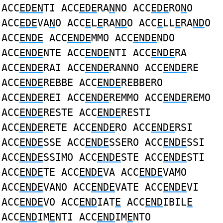
ACC
EDEN
TI ACC
EDE
RA
N
NO ACC
EDE
RO
N
O
ACC
EDE
VA
N
O ACC
E
L
E
RA
ND
O ACC
E
LL
E
RA
ND
O
ACC
ENDE
ACC
ENDE
MMO ACC
ENDE
NDO
ACC
ENDE
NTE ACC
ENDE
NTI ACC
ENDE
RA
ACC
ENDE
RAI ACC
ENDE
RANNO ACC
ENDE
RE
ACC
ENDE
REBBE ACC
ENDE
REBBERO
ACC
ENDE
REI ACC
ENDE
REMMO ACC
ENDE
REMO
ACC
ENDE
RESTE ACC
ENDE
RESTI
ACC
ENDE
RETE ACC
ENDE
RO ACC
ENDE
RSI
ACC
ENDE
SSE ACC
ENDE
SSERO ACC
ENDE
SSI
ACC
ENDE
SSIMO ACC
ENDE
STE ACC
ENDE
STI
ACC
ENDE
TE ACC
ENDE
VA ACC
ENDE
VAMO
ACC
ENDE
VANO ACC
ENDE
VATE ACC
ENDE
VI
ACC
ENDE
VO ACC
END
IAT
E
ACC
END
IBIL
E
ACC
END
IM
E
NTI ACC
END
IM
E
NTO