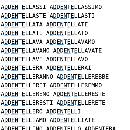
A
D
D
EN
T
E
LLASSI A
D
D
EN
T
E
LLASSIMO
A
D
D
EN
T
E
LLASTE A
D
D
EN
T
E
LLASTI
A
D
D
EN
T
E
LLATA A
D
D
EN
T
E
LLATE
A
D
D
EN
T
E
LLATI A
D
D
EN
T
E
LLATO
A
D
D
EN
T
E
LLAVA A
D
D
EN
T
E
LLAVAMO
A
D
D
EN
T
E
LLAVANO A
D
D
EN
T
E
LLAVATE
A
D
D
EN
T
E
LLAVI A
D
D
EN
T
E
LLAVO
A
D
D
EN
T
E
LLERA A
D
D
EN
T
E
LLERAI
A
D
D
EN
T
E
LLERANNO A
D
D
EN
T
E
LLEREBBE
A
D
D
EN
T
E
LLEREI A
D
D
EN
T
E
LLEREMMO
A
D
D
EN
T
E
LLEREMO A
D
D
EN
T
E
LLERESTE
A
D
D
EN
T
E
LLERESTI A
D
D
EN
T
E
LLERETE
A
D
D
EN
T
E
LLERO A
D
D
EN
T
E
LLI
A
D
D
EN
T
E
LLIAMO A
D
D
EN
T
E
LLIATE
A
D
D
EN
T
E
LLINO A
D
D
EN
T
E
LLO A
D
D
EN
T
E
RA