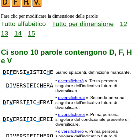
Fare clic per modificare la dimensione delle parole
Tutto alfabético
Tutto per dimensione
12
13
14
15
Ci sono 10 parole contengono D, F, H
e V
D
I
F
ENSI
V
ISTIC
H
E
Siamo spiacenti, definizione mancante.
•
diversificherà
v. Terza persona
D
I
V
ERSI
F
IC
H
ERA
singolare dell’indicativo futuro di
diversificare.
•
diversificherai
v. Seconda persona
D
I
V
ERSI
F
IC
H
ERAI
singolare dell’indicativo futuro di
diversificare.
•
diversificherei
v. Prima persona
D
I
V
ERSI
F
IC
H
EREI
singolare del condizionale presente di
diversificare.
•
diversificherò
v. Prima persona
D
I
V
ERSI
F
IC
H
ERO
singolare dell’indicativo futuro di