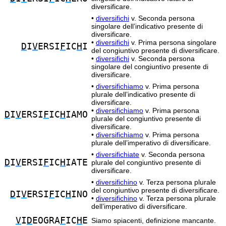
diversificare.
•
diversifichi
v. Seconda persona
singolare dell’indicativo presente di
diversificare.
•
diversifichi
v. Prima persona singolare
D
I
V
ERSI
F
IC
H
I
del congiuntivo presente di diversificare.
•
diversifichi
v. Seconda persona
singolare del congiuntivo presente di
diversificare.
•
diversifichiamo
v. Prima persona
plurale dell’indicativo presente di
diversificare.
•
diversifichiamo
v. Prima persona
D
I
V
ERSI
F
IC
H
IAMO
plurale del congiuntivo presente di
diversificare.
•
diversifichiamo
v. Prima persona
plurale dell’imperativo di diversificare.
•
diversifichiate
v. Seconda persona
D
I
V
ERSI
F
IC
H
IATE
plurale del congiuntivo presente di
diversificare.
•
diversifichino
v. Terza persona plurale
del congiuntivo presente di diversificare.
D
I
V
ERSI
F
IC
H
INO
•
diversifichino
v. Terza persona plurale
dell’imperativo di diversificare.
V
I
D
EOGRA
F
IC
H
E
Siamo spiacenti, definizione mancante.