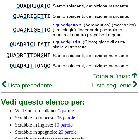
Q
UA
D
RI
G
A
T
O
Siamo spiacenti, definizione mancante.
Q
UA
D
RI
G
E
T
TI
Siamo spiacenti, definizione mancante.
•
quadrigetto
s. (Aeronautica) (meccanica)
Q
UA
D
RI
G
E
T
TO
(tecnologia) (ingegneria) aeroplano
munito di quattro propulsori a getto.
•
quadrigliati
s. (Gioco) gioco di carte
Q
UA
D
RI
G
LIA
T
I
simile al tressette.
Q
UA
D
RI
T
TON
G
HI
Siamo spiacenti, definizione mancante.
Q
UA
D
RI
T
TON
G
O
Siamo spiacenti, definizione mancante.
Torna all'inizio
Lista precedente
Lista seguente
Vedi questo elenco per:
Wikizionario italiano:
5 parole
Scrabble in francese:
96 parole
Scrabble in inglese:
19 parole
Scrabble in spagnolo:
20 parole