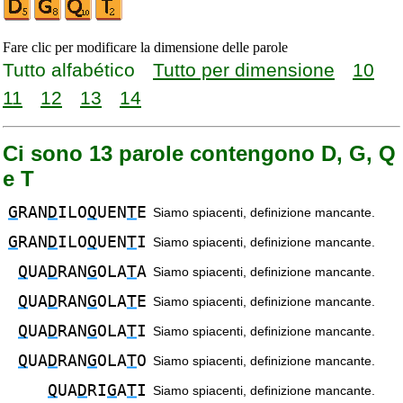
Fare clic per modificare la dimensione delle parole
Tutto alfabético
Tutto per dimensione
10
11
12
13
14
Ci sono 13 parole contengono D, G, Q
e T
G
RAN
D
ILO
Q
UEN
T
E
Siamo spiacenti, definizione mancante.
G
RAN
D
ILO
Q
UEN
T
I
Siamo spiacenti, definizione mancante.
Q
UA
D
RAN
G
OLA
T
A
Siamo spiacenti, definizione mancante.
Q
UA
D
RAN
G
OLA
T
E
Siamo spiacenti, definizione mancante.
Q
UA
D
RAN
G
OLA
T
I
Siamo spiacenti, definizione mancante.
Q
UA
D
RAN
G
OLA
T
O
Siamo spiacenti, definizione mancante.
Q
UA
D
RI
G
A
T
I
Siamo spiacenti, definizione mancante.