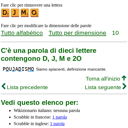
Fare clic per rimuovere una lettera
Fare clic per modificare la dimensione delle parole
Tutto alfabético
Tutto per dimensione
10
C'è una parola di dieci lettere
contengono D, J, M e 2O
P
O
U
J
A
D
IS
MO
Siamo spiacenti, definizione mancante.
Torna all'inizio
Lista precedente
Lista seguente
Vedi questo elenco per:
Wikizionario italiano: nessuna parola
Scrabble in francese:
1 parola
Scrabble in inglese:
1 parola