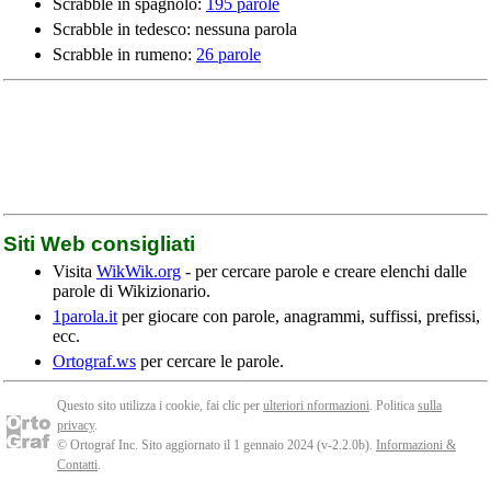
Scrabble in spagnolo:
195 parole
Scrabble in tedesco: nessuna parola
Scrabble in rumeno:
26 parole
Siti Web consigliati
Visita
WikWik.org
- per cercare parole e creare elenchi dalle
parole di Wikizionario.
1parola.it
per giocare con parole, anagrammi, suffissi, prefissi,
ecc.
Ortograf.ws
per cercare le parole.
Questo sito utilizza i cookie, fai clic per
ulteriori nformazioni
. Politica
sulla
privacy
.
© Ortograf Inc. Sito aggiornato il 1 gennaio 2024 (v-2.2.0
b
).
Informazioni &
Contatti
.