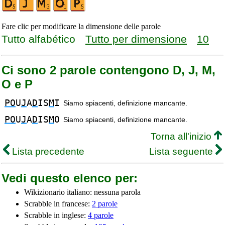
Fare clic per modificare la dimensione delle parole
Tutto alfabético
Tutto per dimensione
10
Ci sono 2 parole contengono D, J, M,
O e P
PO
U
J
A
D
IS
M
I
Siamo spiacenti, definizione mancante.
PO
U
J
A
D
IS
M
O
Siamo spiacenti, definizione mancante.
Torna all'inizio
Lista precedente
Lista seguente
Vedi questo elenco per:
Wikizionario italiano: nessuna parola
Scrabble in francese:
2 parole
Scrabble in inglese:
4 parole