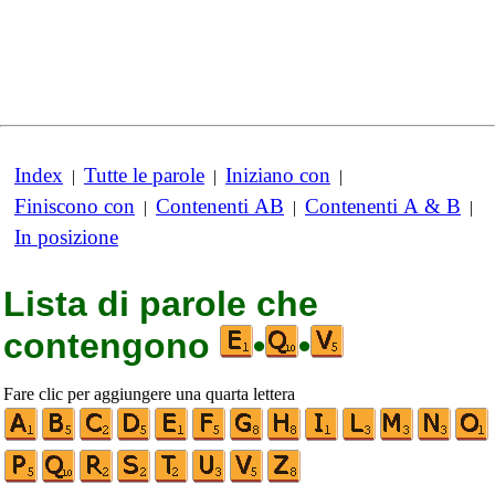
Index
Tutte le parole
Iniziano con
|
|
|
Finiscono con
Contenenti AB
Contenenti A & B
|
|
|
In posizione
Lista di parole che
contengono
•
•
Fare clic per aggiungere una quarta lettera