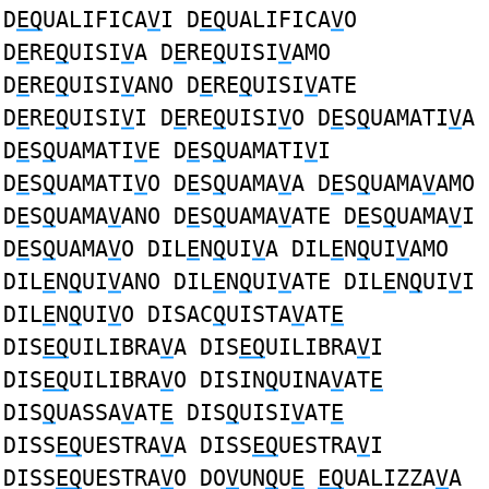
D
EQ
UALIFICA
V
I D
EQ
UALIFICA
V
O
D
E
RE
Q
UISI
V
A D
E
RE
Q
UISI
V
AMO
D
E
RE
Q
UISI
V
ANO D
E
RE
Q
UISI
V
ATE
D
E
RE
Q
UISI
V
I D
E
RE
Q
UISI
V
O D
E
S
Q
UAMATI
V
A
D
E
S
Q
UAMATI
V
E D
E
S
Q
UAMATI
V
I
D
E
S
Q
UAMATI
V
O D
E
S
Q
UAMA
V
A D
E
S
Q
UAMA
V
AMO
D
E
S
Q
UAMA
V
ANO D
E
S
Q
UAMA
V
ATE D
E
S
Q
UAMA
V
I
D
E
S
Q
UAMA
V
O DIL
E
N
Q
UI
V
A DIL
E
N
Q
UI
V
AMO
DIL
E
N
Q
UI
V
ANO DIL
E
N
Q
UI
V
ATE DIL
E
N
Q
UI
V
I
DIL
E
N
Q
UI
V
O DISAC
Q
UISTA
V
AT
E
DIS
EQ
UILIBRA
V
A DIS
EQ
UILIBRA
V
I
DIS
EQ
UILIBRA
V
O DISIN
Q
UINA
V
AT
E
DIS
Q
UASSA
V
AT
E
DIS
Q
UISI
V
AT
E
DISS
EQ
UESTRA
V
A DISS
EQ
UESTRA
V
I
DISS
EQ
UESTRA
V
O DO
V
UN
Q
U
E
EQ
UALIZZA
V
A