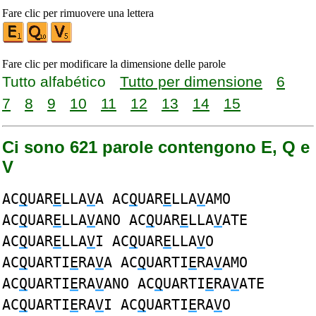
Fare clic per rimuovere una lettera
Fare clic per modificare la dimensione delle parole
Tutto alfabético
Tutto per dimensione
6
7
8
9
10
11
12
13
14
15
Ci sono 621 parole contengono E, Q e
V
AC
Q
UAR
E
LLA
V
A AC
Q
UAR
E
LLA
V
AMO
AC
Q
UAR
E
LLA
V
ANO AC
Q
UAR
E
LLA
V
ATE
AC
Q
UAR
E
LLA
V
I AC
Q
UAR
E
LLA
V
O
AC
Q
UARTI
E
RA
V
A AC
Q
UARTI
E
RA
V
AMO
AC
Q
UARTI
E
RA
V
ANO AC
Q
UARTI
E
RA
V
ATE
AC
Q
UARTI
E
RA
V
I AC
Q
UARTI
E
RA
V
O