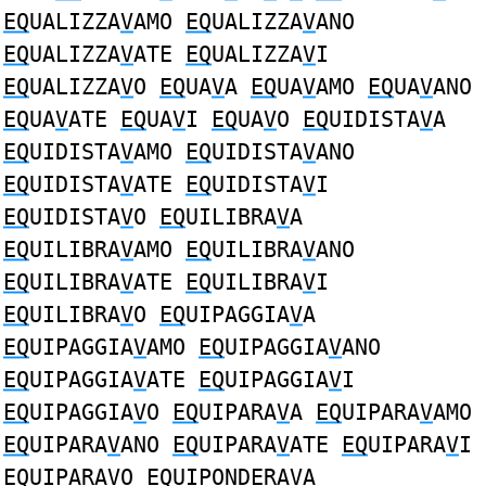
EQ
UALIZZA
V
AMO
EQ
UALIZZA
V
ANO
EQ
UALIZZA
V
ATE
EQ
UALIZZA
V
I
EQ
UALIZZA
V
O
EQ
UA
V
A
EQ
UA
V
AMO
EQ
UA
V
ANO
EQ
UA
V
ATE
EQ
UA
V
I
EQ
UA
V
O
EQ
UIDISTA
V
A
EQ
UIDISTA
V
AMO
EQ
UIDISTA
V
ANO
EQ
UIDISTA
V
ATE
EQ
UIDISTA
V
I
EQ
UIDISTA
V
O
EQ
UILIBRA
V
A
EQ
UILIBRA
V
AMO
EQ
UILIBRA
V
ANO
EQ
UILIBRA
V
ATE
EQ
UILIBRA
V
I
EQ
UILIBRA
V
O
EQ
UIPAGGIA
V
A
EQ
UIPAGGIA
V
AMO
EQ
UIPAGGIA
V
ANO
EQ
UIPAGGIA
V
ATE
EQ
UIPAGGIA
V
I
EQ
UIPAGGIA
V
O
EQ
UIPARA
V
A
EQ
UIPARA
V
AMO
EQ
UIPARA
V
ANO
EQ
UIPARA
V
ATE
EQ
UIPARA
V
I
EQ
UIPARA
V
O
EQ
UIPONDERA
V
A