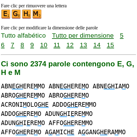
Fare clic per rimuovere una lettera
Fare clic per modificare la dimensione delle parole
Tutto alfabético
Tutto per dimensione
5
6
7
8
9
10
11
12
13
14
15
Ci sono 2374 parole contengono E, G,
H e M
ABN
EGH
ERE
M
MO ABN
EGH
ERE
M
O ABN
EGH
IA
M
O
ABRO
GHE
RE
M
MO ABRO
GHE
RE
M
O
ACRONI
M
OLO
GHE
ADDO
GHE
RE
M
MO
ADDO
GHE
RE
M
O ADUN
GH
I
E
RE
M
MO
ADUN
GH
I
E
RE
M
O AFFO
GHE
RE
M
MO
AFFO
GHE
RE
M
O A
G
A
M
IC
HE
A
G
GANG
HE
RA
M
MO