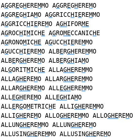
A
G
GR
E
G
H
ERE
M
MO A
G
GR
E
G
H
ERE
M
O
A
G
GR
E
G
H
IA
M
O A
G
GRICC
H
I
E
RE
M
MO
A
G
GRICC
H
I
E
RE
M
O A
GH
IFOR
ME
A
G
ROC
H
I
M
ICH
E
A
G
RO
ME
CCANIC
H
E
A
G
RONO
M
IC
HE
A
G
UCC
H
I
E
RE
M
MO
A
G
UCC
H
I
E
RE
M
O ALB
E
R
GH
ERE
M
MO
ALB
E
R
GH
ERE
M
O ALB
E
R
GH
IA
M
O
AL
G
ORIT
M
IC
HE
ALLA
GHE
RE
M
MO
ALLA
GHE
RE
M
O ALLAR
GHE
RE
M
MO
ALLAR
GHE
RE
M
O ALL
EGH
ERE
M
MO
ALL
EGH
ERE
M
O ALL
EGH
IA
M
O
ALL
E
R
G
O
M
ETRIC
H
E ALLI
GHE
RE
M
MO
ALLI
GHE
RE
M
O ALLO
GHE
RE
M
MO ALLO
GHE
RE
M
O
ALLUN
GHE
RE
M
MO ALLUN
GHE
RE
M
O
ALLUSIN
GHE
RE
M
MO ALLUSIN
GHE
RE
M
O