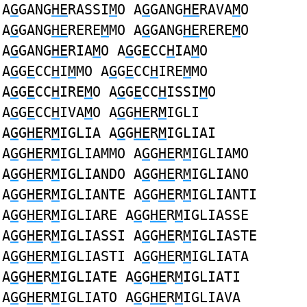
A
G
GANG
HE
RASSI
M
O A
G
GANG
HE
RAVA
M
O
A
G
GANG
HE
RERE
M
MO A
G
GANG
HE
RERE
M
O
A
G
GANG
HE
RIA
M
O A
G
G
E
CC
H
IA
M
O
A
G
G
E
CC
H
I
M
MO A
G
G
E
CC
H
IRE
M
MO
A
G
G
E
CC
H
IRE
M
O A
G
G
E
CC
H
ISSI
M
O
A
G
G
E
CC
H
IVA
M
O A
G
G
HE
R
M
IGLI
A
G
G
HE
R
M
IGLIA A
G
G
HE
R
M
IGLIAI
A
G
G
HE
R
M
IGLIAMMO A
G
G
HE
R
M
IGLIAMO
A
G
G
HE
R
M
IGLIANDO A
G
G
HE
R
M
IGLIANO
A
G
G
HE
R
M
IGLIANTE A
G
G
HE
R
M
IGLIANTI
A
G
G
HE
R
M
IGLIARE A
G
G
HE
R
M
IGLIASSE
A
G
G
HE
R
M
IGLIASSI A
G
G
HE
R
M
IGLIASTE
A
G
G
HE
R
M
IGLIASTI A
G
G
HE
R
M
IGLIATA
A
G
G
HE
R
M
IGLIATE A
G
G
HE
R
M
IGLIATI
A
G
G
HE
R
M
IGLIATO A
G
G
HE
R
M
IGLIAVA