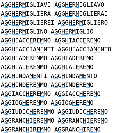
A
G
G
HE
R
M
IGLIAVI A
G
G
HE
R
M
IGLIAVO
A
G
G
HE
R
M
IGLIERA A
G
G
HE
R
M
IGLIERAI
A
G
G
HE
R
M
IGLIEREI A
G
G
HE
R
M
IGLIERO
A
G
G
HE
R
M
IGLINO A
G
G
HE
R
M
IGLIO
A
G
G
H
IACC
E
RE
M
MO A
G
G
H
IACC
E
RE
M
O
A
G
G
H
IACCIA
ME
NTI A
G
G
H
IACCIA
ME
NTO
A
G
G
H
IAD
E
RE
M
MO A
G
G
H
IAD
E
RE
M
O
A
G
G
H
IAI
E
RE
M
MO A
G
G
H
IAI
E
RE
M
O
A
G
G
H
INDA
ME
NTI A
G
G
H
INDA
ME
NTO
A
G
G
H
IND
E
RE
M
MO A
G
G
H
IND
E
RE
M
O
A
G
GIACC
HE
RE
M
MO A
G
GIACC
HE
RE
M
O
A
G
GIOG
HE
RE
M
MO A
G
GIOG
HE
RE
M
O
A
G
GIUDIC
HE
RE
M
MO A
G
GIUDIC
HE
RE
M
O
A
G
GRANC
H
I
E
RE
M
MO A
G
GRANC
H
I
E
RE
M
O
A
G
GRANC
H
IR
EM
MO A
G
GRANC
H
IR
EM
O