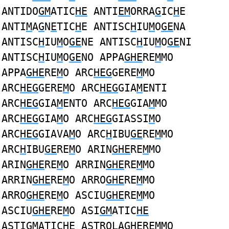
ANTIDO
GM
ATIC
HE
ANTI
EM
ORRA
G
IC
H
E
ANTI
M
A
G
N
E
TIC
H
E ANTISC
H
IU
M
O
GE
NA
ANTISC
H
IU
M
O
GE
NE ANTISC
H
IU
M
O
GE
NI
ANTISC
H
IU
M
O
GE
NO APPA
GHE
RE
M
MO
APPA
GHE
RE
M
O ARC
HEG
GERE
M
MO
ARC
HEG
GERE
M
O ARC
HEG
GIA
M
ENTI
ARC
HEG
GIA
M
ENTO ARC
HEG
GIA
M
MO
ARC
HEG
GIA
M
O ARC
HEG
GIASSI
M
O
ARC
HEG
GIAVA
M
O ARC
H
IBU
GE
RE
M
MO
ARC
H
IBU
GE
RE
M
O ARIN
GHE
RE
M
MO
ARIN
GHE
RE
M
O ARRIN
GHE
RE
M
MO
ARRIN
GHE
RE
M
O ARRO
GHE
RE
M
MO
ARRO
GHE
RE
M
O ASCIU
GHE
RE
M
MO
ASCIU
GHE
RE
M
O ASI
GM
ATIC
HE
ASTI
GM
ATIC
HE
ASTROLA
GHE
RE
M
MO