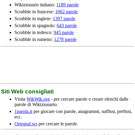
Wikizionario italiano:
1189 parole
Scrabble in francese:
1062 parole
Scrabble in inglese:
1397 parole
Scrabble in spagnolo:
643 parole
Scrabble in tedesco:
945 parole
Scrabble in rumeno:
1278 parole
Siti Web consigliati
Visita
WikWik.org
- per cercare parole e creare elenchi dalle
parole di Wikizionario.
1parola.it
per giocare con parole, anagrammi, suffissi, prefissi,
ecc.
Ortograf.ws
per cercare le parole.