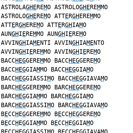
ASTROLA
GHE
RE
M
O ASTROLO
GHE
RE
M
MO
ASTROLO
GHE
RE
M
O ATT
E
R
GH
ERE
M
MO
ATT
E
R
GH
ERE
M
O ATT
E
R
GH
IA
M
O
AUN
GH
I
E
RE
M
MO AUN
GH
I
E
RE
M
O
AVVIN
GH
IA
ME
NTI AVVIN
GH
IA
ME
NTO
AVVIN
GH
I
E
RE
M
MO AVVIN
GH
I
E
RE
M
O
BACC
HEG
GERE
M
MO BACC
HEG
GERE
M
O
BACC
HEG
GIA
M
MO BACC
HEG
GIA
M
O
BACC
HEG
GIASSI
M
O BACC
HEG
GIAVA
M
O
BARC
HEG
GERE
M
MO BARC
HEG
GERE
M
O
BARC
HEG
GIA
M
MO BARC
HEG
GIA
M
O
BARC
HEG
GIASSI
M
O BARC
HEG
GIAVA
M
O
B
E
CC
H
E
G
GERE
M
MO B
E
CC
H
E
G
GERE
M
O
B
E
CC
H
E
G
GIA
M
MO B
E
CC
H
E
G
GIA
M
O
B
E
CC
H
E
G
GIASSI
M
O B
E
CC
H
E
G
GIAVA
M
O