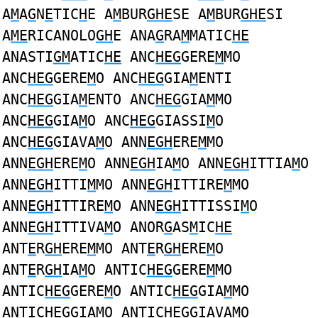
A
M
A
G
N
E
TIC
H
E A
M
BUR
GHE
SE A
M
BUR
GHE
SI
A
ME
RICANOLO
GH
E ANA
G
RA
M
MATIC
HE
ANASTI
GM
ATIC
HE
ANC
HEG
GERE
M
MO
ANC
HEG
GERE
M
O ANC
HEG
GIA
M
ENTI
ANC
HEG
GIA
M
ENTO ANC
HEG
GIA
M
MO
ANC
HEG
GIA
M
O ANC
HEG
GIASSI
M
O
ANC
HEG
GIAVA
M
O ANN
EGH
ERE
M
MO
ANN
EGH
ERE
M
O ANN
EGH
IA
M
O ANN
EGH
ITTIA
M
O
ANN
EGH
ITTI
M
MO ANN
EGH
ITTIRE
M
MO
ANN
EGH
ITTIRE
M
O ANN
EGH
ITTISSI
M
O
ANN
EGH
ITTIVA
M
O ANOR
G
AS
M
IC
HE
ANT
E
R
GH
ERE
M
MO ANT
E
R
GH
ERE
M
O
ANT
E
R
GH
IA
M
O ANTIC
HEG
GERE
M
MO
ANTIC
HEG
GERE
M
O ANTIC
HEG
GIA
M
MO
ANTIC
HEG
GIA
M
O ANTIC
HEG
GIAVA
M
O