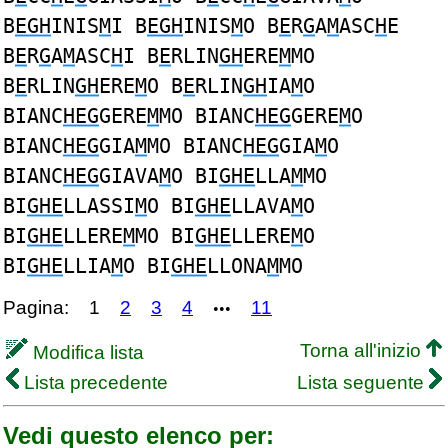
B
EGH
INIS
M
I B
EGH
INIS
M
O B
E
R
G
A
M
ASC
H
E
B
E
R
G
A
M
ASC
H
I B
E
RLIN
GH
ERE
M
MO
B
E
RLIN
GH
ERE
M
O B
E
RLIN
GH
IA
M
O
BIANC
HEG
GERE
M
MO BIANC
HEG
GERE
M
O
BIANC
HEG
GIA
M
MO BIANC
HEG
GIA
M
O
BIANC
HEG
GIAVA
M
O BI
GHE
LLA
M
MO
BI
GHE
LLASSI
M
O BI
GHE
LLAVA
M
O
BI
GHE
LLERE
M
MO BI
GHE
LLERE
M
O
BI
GHE
LLIA
M
O BI
GHE
LLONA
M
MO
Pagina:
1
2
3
4
11
•••
Torna all'inizio
Modifica lista
Lista precedente
Lista seguente
Vedi questo elenco per: