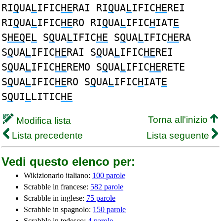
RI
Q
UA
L
IFIC
HE
RAI RI
Q
UA
L
IFIC
HE
REI
RI
Q
UA
L
IFIC
HE
RO RI
Q
UA
L
IFIC
H
IAT
E
S
HEQ
E
L
S
Q
UA
L
IFIC
HE
S
Q
UA
L
IFIC
HE
RA
S
Q
UA
L
IFIC
HE
RAI S
Q
UA
L
IFIC
HE
REI
S
Q
UA
L
IFIC
HE
REMO S
Q
UA
L
IFIC
HE
RETE
S
Q
UA
L
IFIC
HE
RO S
Q
UA
L
IFIC
H
IAT
E
S
Q
UI
L
LITIC
HE
Torna all'inizio
Modifica lista
Lista precedente
Lista seguente
Vedi questo elenco per:
Wikizionario italiano:
100 parole
Scrabble in francese:
582 parole
Scrabble in inglese:
75 parole
Scrabble in spagnolo:
150 parole
Scrabble in tedesco:
4 parole