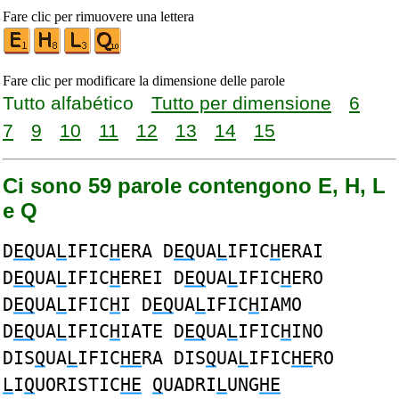
Fare clic per rimuovere una lettera
Fare clic per modificare la dimensione delle parole
Tutto alfabético
Tutto per dimensione
6
7
9
10
11
12
13
14
15
Ci sono 59 parole contengono E, H, L
e Q
D
EQ
UA
L
IFIC
H
ERA D
EQ
UA
L
IFIC
H
ERAI
D
EQ
UA
L
IFIC
H
EREI D
EQ
UA
L
IFIC
H
ERO
D
EQ
UA
L
IFIC
H
I D
EQ
UA
L
IFIC
H
IAMO
D
EQ
UA
L
IFIC
H
IATE D
EQ
UA
L
IFIC
H
INO
DIS
Q
UA
L
IFIC
HE
RA DIS
Q
UA
L
IFIC
HE
RO
L
I
Q
UORISTIC
HE
Q
UADRI
L
UNG
HE