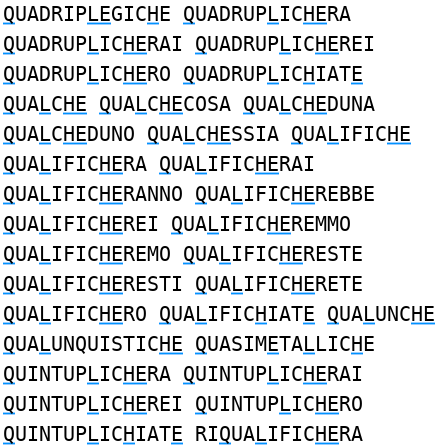
Q
UADRIP
LE
GIC
H
E
Q
UADRUP
L
IC
HE
RA
Q
UADRUP
L
IC
HE
RAI
Q
UADRUP
L
IC
HE
REI
Q
UADRUP
L
IC
HE
RO
Q
UADRUP
L
IC
H
IAT
E
Q
UA
L
C
HE
Q
UA
L
C
HE
COSA
Q
UA
L
C
HE
DUNA
Q
UA
L
C
HE
DUNO
Q
UA
L
C
HE
SSIA
Q
UA
L
IFIC
HE
Q
UA
L
IFIC
HE
RA
Q
UA
L
IFIC
HE
RAI
Q
UA
L
IFIC
HE
RANNO
Q
UA
L
IFIC
HE
REBBE
Q
UA
L
IFIC
HE
REI
Q
UA
L
IFIC
HE
REMMO
Q
UA
L
IFIC
HE
REMO
Q
UA
L
IFIC
HE
RESTE
Q
UA
L
IFIC
HE
RESTI
Q
UA
L
IFIC
HE
RETE
Q
UA
L
IFIC
HE
RO
Q
UA
L
IFIC
H
IAT
E
Q
UA
L
UNC
HE
Q
UA
L
UNQUISTIC
HE
Q
UASIM
E
TA
L
LIC
H
E
Q
UINTUP
L
IC
HE
RA
Q
UINTUP
L
IC
HE
RAI
Q
UINTUP
L
IC
HE
REI
Q
UINTUP
L
IC
HE
RO
Q
UINTUP
L
IC
H
IAT
E
RI
Q
UA
L
IFIC
HE
RA