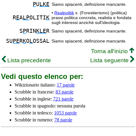
P
U
LKE
Siamo spiacenti, definizione mancante.
•
Realpolitik
s. (Forestierismo) (politica)
R
E
A
LP
OLITI
K
prassi politica concreta, realista e fondata
sugli interessi anziché sull’ideologia.
S
P
RIN
KLE
R
Siamo spiacenti, definizione mancante.
SU
PE
R
K
O
L
OSSAL
Siamo spiacenti, definizione mancante.
Torna all'inizio
Lista precedente
Lista seguente
Vedi questo elenco per:
Wikizionario italiano:
17 parole
Scrabble in francese:
83 parole
Scrabble in inglese:
721 parole
Scrabble in spagnolo: nessuna parola
Scrabble in tedesco:
1053 parole
Scrabble in rumeno:
78 parole