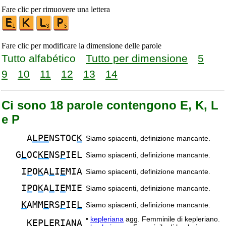
Fare clic per rimuovere una lettera
Fare clic per modificare la dimensione delle parole
Tutto alfabético
Tutto per dimensione
5
9
10
11
12
13
14
Ci sono 18 parole contengono E, K, L
e P
A
LPE
NSTOC
K
Siamo spiacenti, definizione mancante.
G
L
OC
KE
NS
P
IEL
Siamo spiacenti, definizione mancante.
I
P
O
K
A
L
I
E
MIA
Siamo spiacenti, definizione mancante.
I
P
O
K
A
L
I
E
MIE
Siamo spiacenti, definizione mancante.
K
AMM
E
RS
P
IE
L
Siamo spiacenti, definizione mancante.
•
kepleriana
agg. Femminile di kepleriano.
KEPL
ERIANA