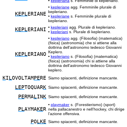
•
kepleriana
s. Femminile di kepleriano.
•
kepleriane
agg. Femminile plurale di
kepleriano.
KEPL
ERIANE
•
kepleriane
s. Femminile plurale di
kepleriano.
•
kepleriani
agg. Plurale di kepleriano.
KEPL
ERIANI
•
kepleriani
s. Plurale di kepleriano.
•
kepleriano
agg. (Filosofia) (matematica)
(fisica) (astronomia) che si attiene alla
dottrina dell’astronomo tedesco Giovanni
Keplero.
KEPL
ERIANO
•
kepleriano
s. (Filosofia) (matematica)
(fisica) (astronomia) chi si attiene alla
dottrina dell’astronomo tedesco Giovanni
keplero.
K
I
L
OVOLTAM
PE
RE
Siamo spiacenti, definizione mancante.
LEP
TOQUAR
K
Siamo spiacenti, definizione mancante.
PE
RMA
L
IN
K
Siamo spiacenti, definizione mancante.
•
playmaker
s. (Forestierismo) (sport)
PL
AYMA
KE
R
nella pallacanestro e nell’hockey, chi dirige
l’azione offensiva.
P
O
LKE
Siamo spiacenti, definizione mancante.