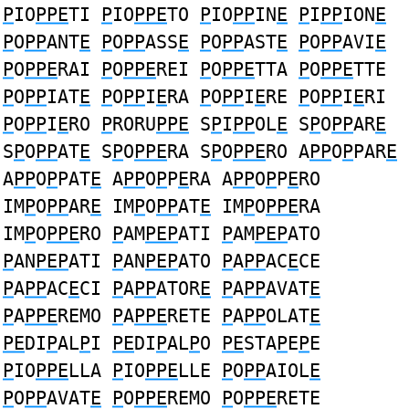
P
IO
PPE
TI
P
IO
PPE
TO
P
IO
PP
IN
E
P
I
PP
ION
E
P
O
PP
ANT
E
P
O
PP
ASS
E
P
O
PP
AST
E
P
O
PP
AVI
E
P
O
PPE
RAI
P
O
PPE
REI
P
O
PPE
TTA
P
O
PPE
TTE
P
O
PP
IAT
E
P
O
PP
I
E
RA
P
O
PP
I
E
RE
P
O
PP
I
E
RI
P
O
PP
I
E
RO
P
RORU
PPE
S
P
I
PP
OL
E
S
P
O
PP
AR
E
S
P
O
PP
AT
E
S
P
O
PPE
RA S
P
O
PPE
RO A
PP
O
P
PAR
E
A
PP
O
P
PAT
E
A
PP
O
P
P
E
RA A
PP
O
P
P
E
RO
IM
P
O
PP
AR
E
IM
P
O
PP
AT
E
IM
P
O
PPE
RA
IM
P
O
PPE
RO
P
AM
PEP
ATI
P
AM
PEP
ATO
P
AN
PEP
ATI
P
AN
PEP
ATO
P
A
PP
AC
E
CE
P
A
PP
AC
E
CI
P
A
PP
ATOR
E
P
A
PP
AVAT
E
P
A
PPE
REMO
P
A
PPE
RETE
P
A
PP
OLAT
E
PE
DI
P
AL
P
I
PE
DI
P
AL
P
O
PE
STA
P
E
P
E
P
IO
PPE
LLA
P
IO
PPE
LLE
P
O
PP
AIOL
E
P
O
PP
AVAT
E
P
O
PPE
REMO
P
O
PPE
RETE