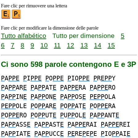
Fare clic per rimuovere una lettera
Fare clic per modificare la dimensione delle parole
Tutto alfabético
Tutto per dimensione
5
6
7
8
9
10
11
12
13
14
15
Ci sono 598 parole contengono E e 3P
P
A
PPE
P
I
PPE
P
O
PPE
P
IO
PPE
P
R
EPP
Y
P
A
PP
AR
E
P
A
PP
AT
E
P
A
PPE
RA
P
A
PPE
RO
P
A
PP
IN
E
P
A
PP
ON
E
P
A
PP
OS
E
PEPP
OLA
PEPP
OLE
P
O
PP
AR
E
P
O
PP
AT
E
P
O
PPE
RA
P
O
PPE
RO
P
O
PP
UT
E
P
U
PP
OL
E
P
A
PP
ANT
E
P
A
PP
ASS
E
P
A
PP
AST
E
P
A
PPE
RAI
P
A
PPE
REI
P
A
PP
IAT
E
P
A
PP
UCC
E
PE
RE
P
E
P
E
P
IO
PP
AI
E