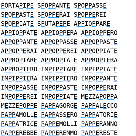
P
ORTA
P
I
PE
S
P
O
PP
ANT
E
S
P
O
PP
ASS
E
S
P
O
PP
AST
E
S
P
O
PPE
RAI S
P
O
PPE
REI
S
P
O
PP
IAT
E
S
P
UTA
PEP
E A
PP
IO
P
PAR
E
A
PP
IO
P
PAT
E
A
PP
IO
P
P
E
RA A
PP
IO
P
P
E
RO
A
PP
O
P
PANT
E
A
PP
O
P
PASS
E
A
PP
O
P
PAST
E
A
PP
O
P
P
E
RAI A
PP
O
P
P
E
REI A
PP
O
P
PIAT
E
A
PP
RO
P
IAR
E
A
PP
RO
P
IAT
E
A
PP
RO
P
I
E
RA
A
PP
RO
P
I
E
RO IM
P
I
PP
IAR
E
IM
P
I
PP
IAT
E
IM
P
I
PP
I
E
RA IM
P
I
PP
I
E
RO IM
P
O
PP
ANT
E
IM
P
O
PP
ASS
E
IM
P
O
PP
AST
E
IM
P
O
PPE
RAI
IM
P
O
PPE
REI IM
P
O
PP
IAT
E
M
E
ZZA
P
O
PP
A
M
E
ZZE
P
O
PP
E
P
A
PP
AGORG
E
P
A
PP
AL
E
CCO
P
A
PP
AMOLL
E
P
A
PP
ASS
E
RO
P
A
PP
ATORI
E
P
A
PP
ATRIC
E
P
A
PPE
MOLLI
P
A
PPE
RANNO
P
A
PPE
REBBE
P
A
PPE
REMMO
P
A
PPE
RESTE