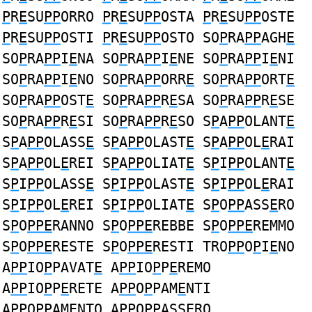
P
R
E
SU
PP
ORRO
P
R
E
SU
PP
OSTA
P
R
E
SU
PP
OSTE
P
R
E
SU
PP
OSTI
P
R
E
SU
PP
OSTO SO
P
RA
PP
AGH
E
SO
P
RA
PP
I
E
NA SO
P
RA
PP
I
E
NE SO
P
RA
PP
I
E
NI
SO
P
RA
PP
I
E
NO SO
P
RA
PP
ORR
E
SO
P
RA
PP
ORT
E
SO
P
RA
PP
OST
E
SO
P
RA
PP
R
E
SA SO
P
RA
PP
R
E
SE
SO
P
RA
PP
R
E
SI SO
P
RA
PP
R
E
SO S
P
A
PP
OLANT
E
S
P
A
PP
OLASS
E
S
P
A
PP
OLAST
E
S
P
A
PP
OL
E
RAI
S
P
A
PP
OL
E
REI S
P
A
PP
OLIAT
E
S
P
I
PP
OLANT
E
S
P
I
PP
OLASS
E
S
P
I
PP
OLAST
E
S
P
I
PP
OL
E
RAI
S
P
I
PP
OL
E
REI S
P
I
PP
OLIAT
E
S
P
O
PP
ASS
E
RO
S
P
O
PPE
RANNO S
P
O
PPE
REBBE S
P
O
PPE
REMMO
S
P
O
PPE
RESTE S
P
O
PPE
RESTI TRO
PP
O
P
I
E
NO
A
PP
IO
P
PAVAT
E
A
PP
IO
P
P
E
REMO
A
PP
IO
P
P
E
RETE A
PP
O
P
PAM
E
NTI
A
PP
O
P
PAM
E
NTO A
PP
O
P
PASS
E
RO