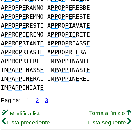
A
PP
O
P
P
E
RANNO A
PP
O
P
P
E
REBBE
A
PP
O
P
P
E
REMMO A
PP
O
P
P
E
RESTE
A
PP
O
P
P
E
RESTI A
PP
RO
P
IAVAT
E
A
PP
RO
P
I
E
REMO A
PP
RO
P
I
E
RETE
A
PP
RO
P
RIANT
E
A
PP
RO
P
RIASS
E
A
PP
RO
P
RIAST
E
A
PP
RO
P
RI
E
RAI
A
PP
RO
P
RI
E
REI IM
P
A
PP
INANT
E
IM
P
A
PP
INASS
E
IM
P
A
PP
INAST
E
IM
P
A
PP
IN
E
RAI IM
P
A
PP
IN
E
REI
IM
P
A
PP
INIAT
E
Pagina:
1
2
3
Torna all'inizio
Modifica lista
Lista precedente
Lista seguente