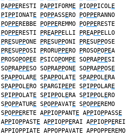
P
A
PPE
RESTI
P
A
PP
IFORM
E
P
IO
PP
ICOL
E
P
I
PP
IONAT
E
P
O
PP
ASS
E
RO
P
O
PPE
RANNO
P
O
PPE
REBBE
P
O
PPE
REMMO
P
O
PPE
RESTE
P
O
PPE
RESTI
P
R
E
A
PP
ELLI
P
R
E
A
PP
ELLO
P
R
E
SU
PP
ONE
P
R
E
SU
PP
ONI
P
R
E
SU
PP
OSE
P
R
E
SU
PP
OSI
P
RORU
PPE
RO
P
ROSO
P
O
PE
A
P
ROSO
P
O
PE
E
P
SICO
P
OM
PE
SO
P
RA
PPE
SI
SO
P
RA
PPE
SO SO
P
RA
PP
ON
E
SO
P
RA
PP
OS
E
S
P
A
PP
OLAR
E
S
P
A
PP
OLAT
E
S
P
A
PP
OL
E
RA
S
P
A
PP
OL
E
RO S
P
ARGI
PEP
E S
P
I
PP
OLAR
E
S
P
I
PP
OLAT
E
S
P
I
PP
OL
E
RA S
P
I
PP
OL
E
RO
S
P
O
PP
ATUR
E
S
P
O
PP
AVAT
E
S
P
O
PPE
REMO
S
P
O
PPE
RETE A
PP
IO
P
PANT
E
A
PP
IO
P
PASS
E
A
PP
IO
P
PAST
E
A
PP
IO
P
P
E
RAI A
PP
IO
P
P
E
REI
A
PP
IO
P
PIAT
E
A
PP
O
P
PAVAT
E
A
PP
O
P
P
E
REMO