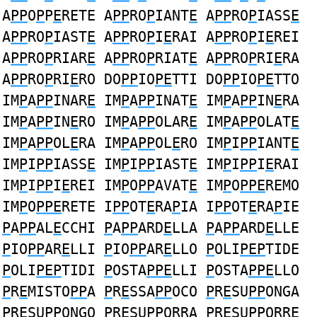
A
PP
O
P
P
E
RETE A
PP
RO
P
IANT
E
A
PP
RO
P
IASS
E
A
PP
RO
P
IAST
E
A
PP
RO
P
I
E
RAI A
PP
RO
P
I
E
REI
A
PP
RO
P
RIAR
E
A
PP
RO
P
RIAT
E
A
PP
RO
P
RI
E
RA
A
PP
RO
P
RI
E
RO DO
PP
IO
PE
TTI DO
PP
IO
PE
TTO
IM
P
A
PP
INAR
E
IM
P
A
PP
INAT
E
IM
P
A
PP
IN
E
RA
IM
P
A
PP
IN
E
RO IM
P
A
PP
OLAR
E
IM
P
A
PP
OLAT
E
IM
P
A
PP
OL
E
RA IM
P
A
PP
OL
E
RO IM
P
I
PP
IANT
E
IM
P
I
PP
IASS
E
IM
P
I
PP
IAST
E
IM
P
I
PP
I
E
RAI
IM
P
I
PP
I
E
REI IM
P
O
PP
AVAT
E
IM
P
O
PPE
REMO
IM
P
O
PPE
RETE I
PP
OT
E
RA
P
IA I
PP
OT
E
RA
P
IE
P
A
PP
AL
E
CCHI
P
A
PP
ARD
E
LLA
P
A
PP
ARD
E
LLE
P
IO
PP
AR
E
LLI
P
IO
PP
AR
E
LLO
P
OLI
PEP
TIDE
P
OLI
PEP
TIDI
P
OSTA
PPE
LLI
P
OSTA
PPE
LLO
P
R
E
MISTO
PP
A
P
R
E
SSA
PP
OCO
P
R
E
SU
PP
ONGA
P
R
E
SU
PP
ONGO
P
R
E
SU
PP
ORRA
P
R
E
SU
PP
ORRE