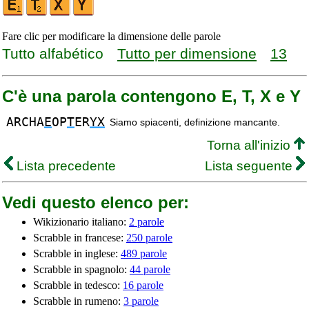
Fare clic per modificare la dimensione delle parole
Tutto alfabético
Tutto per dimensione
13
C'è una parola contengono E, T, X e Y
ARCHA
E
OP
T
ER
YX
Siamo spiacenti, definizione mancante.
Torna all'inizio
Lista precedente
Lista seguente
Vedi questo elenco per:
Wikizionario italiano:
2 parole
Scrabble in francese:
250 parole
Scrabble in inglese:
489 parole
Scrabble in spagnolo:
44 parole
Scrabble in tedesco:
16 parole
Scrabble in rumeno:
3 parole