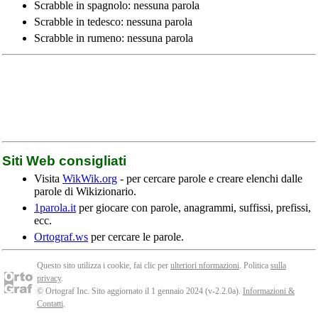
Scrabble in spagnolo: nessuna parola
Scrabble in tedesco: nessuna parola
Scrabble in rumeno: nessuna parola
Siti Web consigliati
Visita
WikWik.org
- per cercare parole e creare elenchi dalle
parole di Wikizionario.
1parola.it
per giocare con parole, anagrammi, suffissi, prefissi,
ecc.
Ortograf.ws
per cercare le parole.
Questo sito utilizza i cookie, fai clic per
ulteriori nformazioni
. Politica
sulla
privacy
.
© Ortograf Inc. Sito aggiornato il 1 gennaio 2024 (v-2.2.0
a
).
Informazioni &
Contatti
.