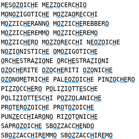
M
E
S
OZO
IC
H
E M
EZ
Z
O
CERC
H
I
O
M
O
N
OZ
IGOTIC
HE
M
OZ
ZA
O
R
E
CC
H
I
M
OZ
ZIC
HE
RANN
O
M
OZ
ZIC
HE
REBBER
O
M
OZ
ZIC
HE
REMM
O
M
OZ
ZIC
HE
REM
O
M
OZ
ZIC
HE
R
O
M
OZ
Z
O
R
E
CC
H
I N
EOZO
IC
H
E
N
OZ
I
O
NISTIC
HE
O
M
OZ
IGOTIC
HE
O
RC
HE
STRA
Z
I
O
NE
O
RC
HE
STRA
Z
I
O
NI
OZO
C
HE
RITE
OZO
C
HE
RITI
OZO
NIC
HE
OZO
NOM
E
TRIC
H
E PAL
EOZO
IC
H
E PIN
ZO
C
HE
R
O
PI
Z
Z
O
CC
HE
R
O
P
O
LI
Z
I
O
TT
E
SC
H
E
P
O
LI
Z
I
O
TT
E
SC
H
I P
OZ
Z
O
LANIC
HE
PR
O
T
E
R
OZ
OIC
H
E PR
O
T
OZ
OIC
HE
PUN
ZE
CC
H
IAR
O
N
O
RI
ZO
T
O
NIC
HE
SAPR
OZO
IC
HE
SB
OZ
ZACC
HE
ND
O
SB
OZ
ZACC
H
IR
E
MM
O
SB
OZ
ZACC
H
IR
E
M
O