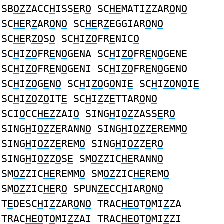
SB
OZ
ZACC
H
ISS
E
R
O
SC
HE
MATI
Z
ZAR
O
N
O
SC
HE
R
Z
AR
O
N
O
SC
HE
R
Z
EGGIAR
O
N
O
SC
HE
R
ZO
S
O
SC
H
I
ZO
FR
E
NIC
O
SC
H
I
ZO
FR
E
N
O
GENA SC
H
I
ZO
FR
E
N
O
GENE
SC
H
I
ZO
FR
E
N
O
GENI SC
H
I
ZO
FR
E
N
O
GENO
SC
H
I
ZO
G
E
N
O
SC
H
I
ZO
G
O
NI
E
SC
H
I
ZO
N
O
I
E
SC
H
I
ZO
Z
O
IT
E
SC
H
I
Z
Z
E
TTAR
O
N
O
SCI
O
CC
HEZ
ZAI
O
SING
H
I
OZ
ZASS
E
R
O
SING
H
I
OZ
Z
E
RANN
O
SING
H
I
OZ
Z
E
REMM
O
SING
H
I
OZ
Z
E
REM
O
SING
H
I
OZ
Z
E
R
O
SING
H
I
OZ
Z
O
S
E
SM
OZ
ZIC
HE
RANN
O
SM
OZ
ZIC
HE
REMM
O
SM
OZ
ZIC
HE
REM
O
SM
OZ
ZIC
HE
R
O
SPUN
ZE
CC
H
IAR
O
N
O
T
E
DESC
H
I
Z
ZAR
O
N
O
TRAC
HEO
T
O
MI
Z
ZA
TRAC
HEO
T
O
MI
Z
ZAI TRAC
HEO
T
O
MI
Z
ZI