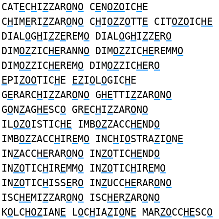
CAT
E
C
H
I
Z
ZAR
O
N
O
C
E
N
OZO
IC
H
E
C
H
IM
E
RI
Z
ZAR
O
N
O
C
H
I
OZ
Z
O
TT
E
CIT
OZO
IC
HE
DIAL
O
G
H
I
Z
Z
E
REM
O
DIAL
O
G
H
I
Z
Z
E
R
O
DIM
OZ
ZIC
HE
RANN
O
DIM
OZ
ZIC
HE
REMM
O
DIM
OZ
ZIC
HE
REM
O
DIM
OZ
ZIC
HE
R
O
E
PI
ZOO
TIC
H
E
EZ
I
O
L
O
GIC
H
E
G
E
RARC
H
I
Z
ZAR
O
N
O
G
HE
TTI
Z
ZAR
O
N
O
G
O
N
Z
AG
HE
SC
O
GR
E
C
H
I
Z
ZAR
O
N
O
IL
OZO
ISTIC
HE
IMB
OZ
ZACC
HE
ND
O
IMB
OZ
ZACC
H
IR
E
M
O
INC
H
I
O
STRA
Z
I
O
N
E
IN
Z
ACC
HE
RAR
O
N
O
IN
ZO
TIC
HE
ND
O
IN
ZO
TIC
H
IR
E
MM
O
IN
ZO
TIC
H
IR
E
M
O
IN
ZO
TIC
H
ISS
E
R
O
IN
Z
UCC
HE
RAR
O
N
O
ISC
HE
MI
Z
ZAR
O
N
O
ISC
HE
R
Z
AR
O
N
O
K
O
LC
HOZ
IAN
E
L
O
C
H
IA
Z
I
O
N
E
MAR
ZO
CC
HE
SC
O