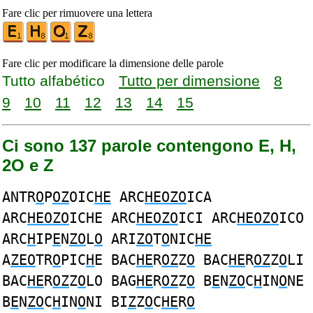
Fare clic per rimuovere una lettera
Fare clic per modificare la dimensione delle parole
Tutto alfabético
Tutto per dimensione
8
9
10
11
12
13
14
15
Ci sono 137 parole contengono E, H,
2O e Z
ANTR
O
P
OZ
OIC
HE
ARC
HEOZO
ICA
ARC
HEOZO
ICHE ARC
HEOZO
ICI ARC
HEOZO
ICO
ARC
H
IP
E
N
ZO
L
O
ARI
ZO
T
O
NIC
HE
A
ZEO
TR
O
PIC
H
E BAC
HE
R
OZ
Z
O
BAC
HE
R
OZ
Z
O
LI
BAC
HE
R
OZ
Z
O
LO BAG
HE
R
OZ
Z
O
B
E
N
ZO
C
H
IN
O
NE
B
E
N
ZO
C
H
IN
O
NI BI
Z
Z
O
C
HE
R
O