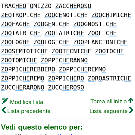
TRAC
HEO
T
O
MI
Z
ZO
Z
ACC
HE
R
O
S
O
ZEO
TR
O
PIC
H
E
ZOO
C
E
NOTIC
H
E
ZOO
C
H
IMICH
E
ZOO
FAG
HE
ZOO
G
E
NIC
H
E
ZOO
GNOSTIC
HE
ZOO
IATRIC
HE
ZOO
LATRIC
HE
ZOO
LIC
HE
ZOO
LOG
HE
ZOO
LOGIC
HE
ZOO
PLANCTONIC
HE
ZOO
S
E
MIOTIC
H
E
ZOO
T
E
CNIC
H
E
ZOO
TOC
HE
ZOO
TOMIC
HE
ZO
PPIC
HE
RANN
O
ZO
PPIC
HE
REBBER
O
ZO
PPIC
HE
REMM
O
ZO
PPIC
HE
REM
O
ZO
PPIC
HE
R
O
ZO
R
O
ASTRIC
HE
Z
UCC
HE
RAR
O
N
O
Z
UCC
HE
R
O
S
O
Torna all'inizio
Modifica lista
Lista precedente
Lista seguente
Vedi questo elenco per: