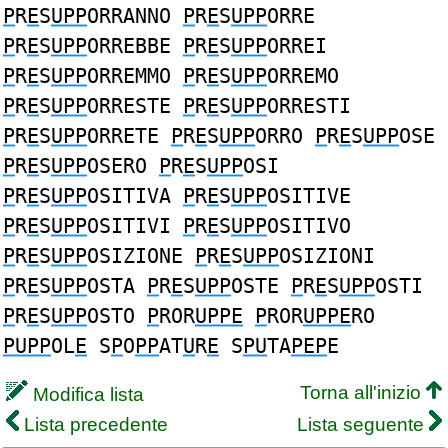
P
R
E
S
UPP
ORRANNO
P
R
E
S
UPP
ORRE
P
R
E
S
UPP
ORREBBE
P
R
E
S
UPP
ORREI
P
R
E
S
UPP
ORREMMO
P
R
E
S
UPP
ORREMO
P
R
E
S
UPP
ORRESTE
P
R
E
S
UPP
ORRESTI
P
R
E
S
UPP
ORRETE
P
R
E
S
UPP
ORRO
P
R
E
S
UPP
OSE
P
R
E
S
UPP
OSERO
P
R
E
S
UPP
OSI
P
R
E
S
UPP
OSITIVA
P
R
E
S
UPP
OSITIVE
P
R
E
S
UPP
OSITIVI
P
R
E
S
UPP
OSITIVO
P
R
E
S
UPP
OSIZIONE
P
R
E
S
UPP
OSIZIONI
P
R
E
S
UPP
OSTA
P
R
E
S
UPP
OSTE
P
R
E
S
UPP
OSTI
P
R
E
S
UPP
OSTO
P
ROR
UPPE
P
ROR
UPPE
RO
PUPP
OL
E
S
P
O
PP
AT
U
R
E
S
PU
TA
PEP
E
Torna all'inizio
Modifica lista
Lista precedente
Lista seguente