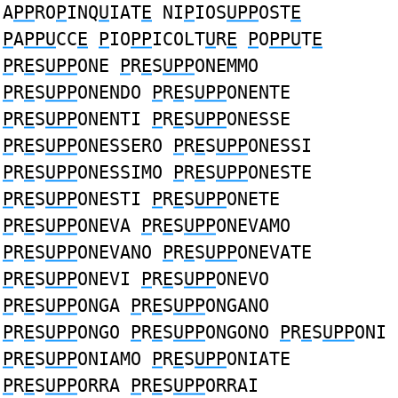
A
PP
RO
P
INQ
U
IAT
E
NI
P
IOS
UPP
OST
E
P
A
PPU
CC
E
P
IO
PP
ICOLT
U
R
E
P
O
PPU
T
E
P
R
E
S
UPP
ONE
P
R
E
S
UPP
ONEMMO
P
R
E
S
UPP
ONENDO
P
R
E
S
UPP
ONENTE
P
R
E
S
UPP
ONENTI
P
R
E
S
UPP
ONESSE
P
R
E
S
UPP
ONESSERO
P
R
E
S
UPP
ONESSI
P
R
E
S
UPP
ONESSIMO
P
R
E
S
UPP
ONESTE
P
R
E
S
UPP
ONESTI
P
R
E
S
UPP
ONETE
P
R
E
S
UPP
ONEVA
P
R
E
S
UPP
ONEVAMO
P
R
E
S
UPP
ONEVANO
P
R
E
S
UPP
ONEVATE
P
R
E
S
UPP
ONEVI
P
R
E
S
UPP
ONEVO
P
R
E
S
UPP
ONGA
P
R
E
S
UPP
ONGANO
P
R
E
S
UPP
ONGO
P
R
E
S
UPP
ONGONO
P
R
E
S
UPP
ONI
P
R
E
S
UPP
ONIAMO
P
R
E
S
UPP
ONIATE
P
R
E
S
UPP
ORRA
P
R
E
S
UPP
ORRAI