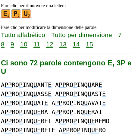
Fare clic per rimuovere una lettera
Fare clic per modificare la dimensione delle parole
Tutto alfabético
Tutto per dimensione
7
8
9
10
11
12
13
14
15
Ci sono 72 parole contengono E, 3P e
U
A
PP
RO
P
INQ
U
ANT
E
A
PP
RO
P
INQ
U
AR
E
A
PP
RO
P
INQ
U
ASS
E
A
PP
RO
P
INQ
U
AST
E
A
PP
RO
P
INQ
U
AT
E
A
PP
RO
P
INQ
U
AVAT
E
A
PP
RO
P
INQ
UE
RA A
PP
RO
P
INQ
UE
RAI
A
PP
RO
P
INQ
UE
REI A
PP
RO
P
INQ
UE
REMO
A
PP
RO
P
INQ
UE
RETE A
PP
RO
P
INQ
UE
RO