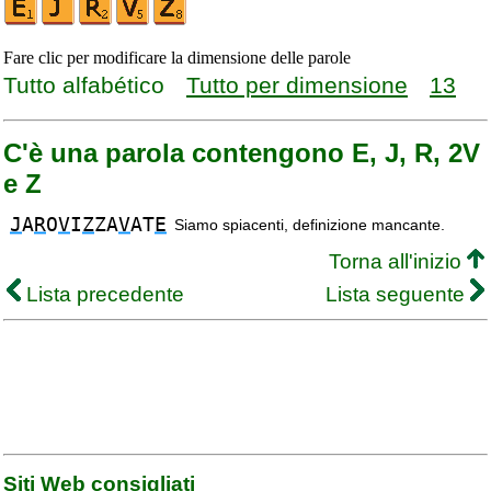
Fare clic per modificare la dimensione delle parole
Tutto alfabético
Tutto per dimensione
13
C'è una parola contengono E, J, R, 2V
e Z
J
A
R
O
V
I
Z
ZA
V
AT
E
Siamo spiacenti, definizione mancante.
Torna all'inizio
Lista precedente
Lista seguente
Siti Web consigliati